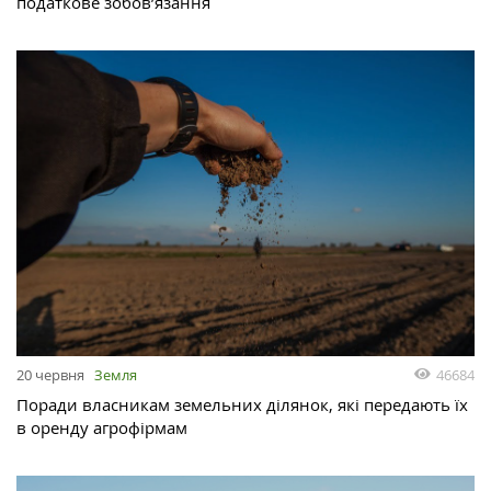
податкове зобов’язання
46684
20 червня
Земля
Поради власникам земельних ділянок, які передають їх
в оренду агрофірмам