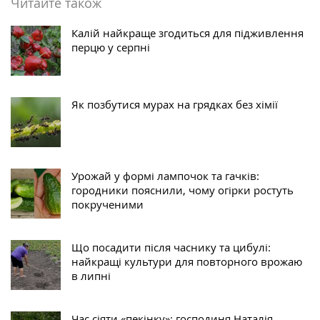
Читайте також
Калій найкраще згодиться для підживлення
перцю у серпні
Як позбутися мурах на грядках без хімії
Урожай у формі лампочок та гачків:
городники пояснили, чому огірки ростуть
покрученими
Що посадити після часнику та цибулі:
найкращі культури для повторного врожаю
в липні
Час сіяти «пекінку»: господиня Наталія