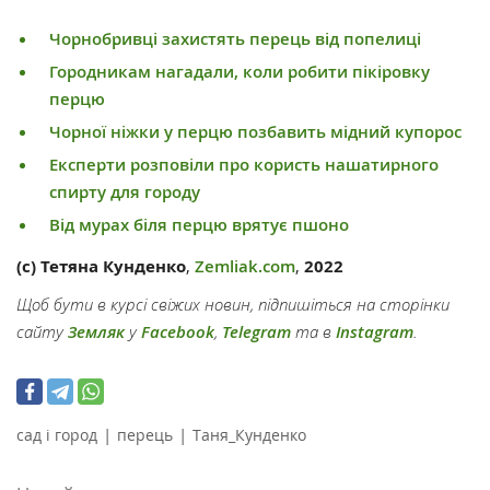
Чорнобривці захистять перець від попелиці
Городникам нагадали, коли робити пікіровку
перцю
Чорної ніжки у перцю позбавить мідний купорос
Експерти розповіли про користь нашатирного
спирту для городу
Від мурах біля перцю врятує пшоно
(с) Тетяна Кунденко
,
Zemliak.com
,
2022
Щоб бути в курсі свіжих новин, підпишіться на сторінки
сайту
Земляк
у
Facebook
,
Telegram
та в
Instagram
.
|
|
сад і город
перець
Таня_Кунденко