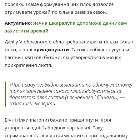
порядку. І саме формування цих гілок дозволяє
отримувати урожай по кілька разів за сезон.
Актуально:
Яєчна шкаралупа допоможе дачникам
захистити врожай
.
Далі у V-образного стебла треба залишити тільки сильні
гілки, а інші
прищипувати
. Також необхідно усувати
пагони і квіткові бутони, які утворюються в місцях
прикріплення листя.
«При цьому необхідно залишити по одному листочку,
так як харчування самого плоду відбувається за
допомогою двох листів (з основного і бічного)», —
зазначили експерти.
Бічні гілки (пагони) бажано прищипнути після
утворення однієї або двох пар зав'язі. Таку
спрямованість слід дотримуватися і при подальшому