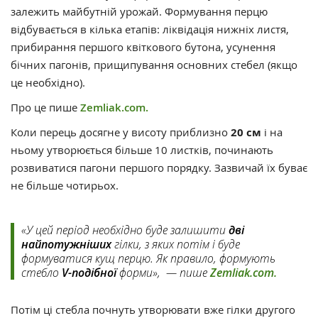
залежить майбутній урожай. Формування перцю
відбувається в кілька етапів: ліквідація нижніх листя,
прибирання першого квіткового бутона, усунення
бічних пагонів, прищипування основних стебел (якщо
це необхідно).
Про це пише
Zemliak.com.
Коли перець досягне у висоту приблизно
20 см
і на
ньому утворюється більше 10 листків, починають
розвиватися пагони першого порядку. Зазвичай їх буває
не більше чотирьох.
«У цей період необхідно буде залишити
дві
найпотужніших
гілки, з яких потім і буде
формуватися кущ перцю. Як правило, формують
стебло
V-подібної
форми», — пише
Zemliak.com.
Потім ці стебла почнуть утворювати вже гілки другого