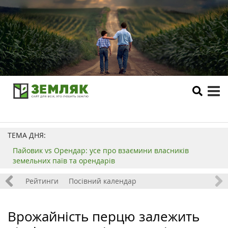
tog
me
ТЕМА ДНЯ:
Пайовик vs Орендар: усе про взаємини власників
земельних паїв та орендарів
 хобі
Рейтинги
Посівний календар
Врожайність перцю залежить