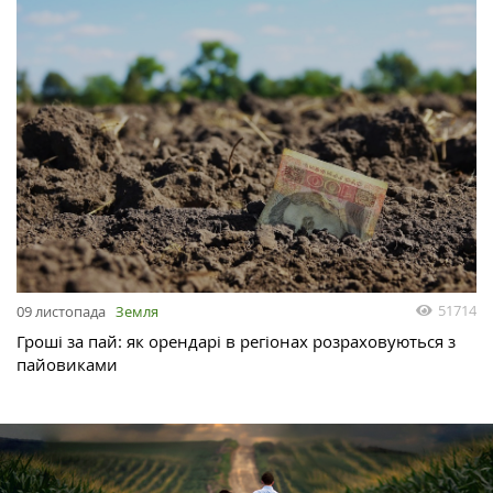
51714
09 листопада
Земля
Гроші за пай: як орендарі в регіонах розраховуються з
пайовиками