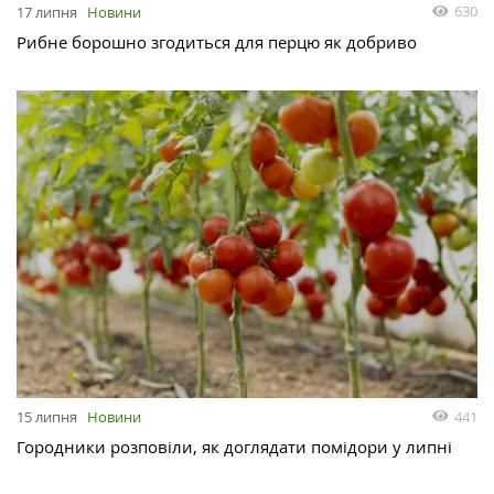
630
17 липня
Новини
Рибне борошно згодиться для перцю як добриво
441
15 липня
Новини
Городники розповіли, як доглядати помідори у липні