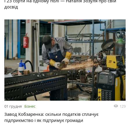
і 23 сорти на одному полі — Наталія Зозуля про свій
досвід
01 грудня
Бізнес
129
Завод Кобзаренка: скільки податків сплачує
підприємство і як підтримує громади