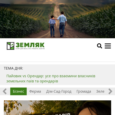
tog
me
ТЕМА ДНЯ:
Пайовик vs Орендар: усе про взаємини власників
земельних паїв та орендарів
емля
Бізнес
Ферма
Дім-Сад-Город
Громада
Зелений т