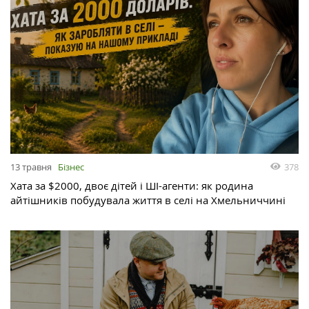
13 травня
Бізнес
378
Хата за $2000, двоє дітей і ШІ-агенти: як родина
айтішників побудувала життя в селі на Хмельниччині