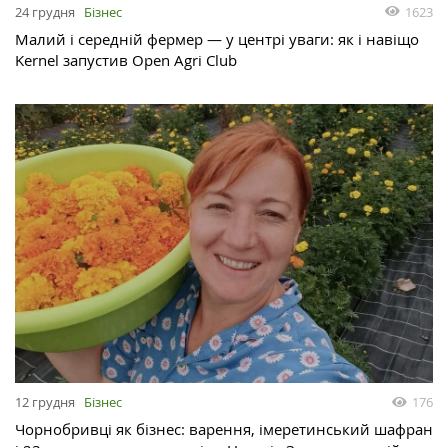
24 грудня
Бізнес
1623
Малий і середній фермер — у центрі уваги: як і навіщо
Kernel запустив Open Agri Club
12 грудня
Бізнес
176
Чорнобривці як бізнес: варення, імеретинський шафран