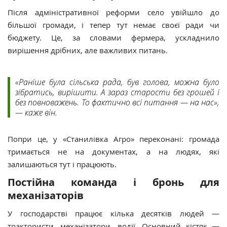
Після адміністративної реформи село увійшло до
більшої громади, і тепер тут немає своєї ради чи
бюджету. Це, за словами фермера, ускладнило
вирішення дрібних, але важливих питань.
«Раніше була сільська рада, був голова, можна було
зібратись, вирішити. А зараз старости без грошей і
без повноважень. То фактично всі питання — на нас»,
— каже він.
Попри це, у «Станилівка Агро» переконані: громада
тримається не на документах, а на людях, які
залишаються тут і працюють.
Постійна команда і бронь для
механізаторів
У господарстві працює
кілька десятків людей —
трактористи, механізатори, водії. Основний кістяк —