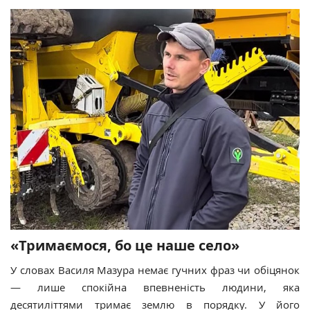
«Тримаємося, бо це наше село»
У словах Василя Мазура немає гучних фраз чи обіцянок
— лише спокійна впевненість людини, яка
десятиліттями тримає землю в порядку. У його