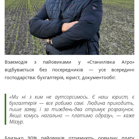
Взаємодія з пайовиками у «Станилівка Агро»
відбувається без посередників — усе всередині
господарства: бухгалтерія, юрист, документообіг.
«Ми ні з ким не аутсорсимось. Є наш юрист, є
бухгалтерія — все робимо самі. Людина приходить,
пише заяву, і за тиждень-два отримує розрахунок.
Якщо комусь нагально — платимо одразу», — каже
Мазур.
Близько
90% пайовиків отримують орендну плату