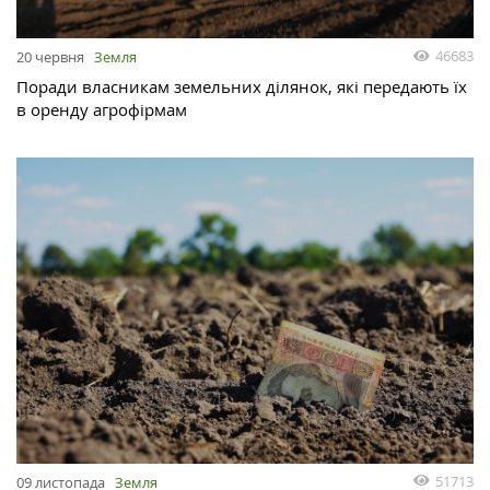
46683
20 червня
Земля
Поради власникам земельних ділянок, які передають їх
в оренду агрофірмам
51713
09 листопада
Земля