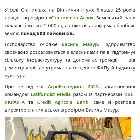
У селі Станилівка на Вінниччині уже більше 25 років
працює агрофірма
«Станилівка Агро»
. Земельний банк
складає близько 2 000 га, а отже, ця агрофірма обробляє
землю
понад 500 пайовиків.
Господарство очолює
Василь Мазур
. Підприємство
своєчасно розраховується з власниками паїв, підтримує
сільську інфраструктуру та допомагає громаді — від
ремонту доріг до утримання місцевого ФАПу й будинку
культури.
Про це під час
АгроЕкспедиції 2025
, організованої
командою
Latifundist Media
разом із партнерами
КВС-
УКРАЇНА
та
Credit Agricole B
ank
, саме й розповів
директор станилівської агрофірми Василь Мазур.