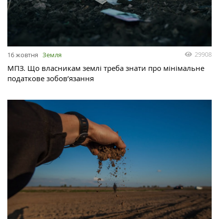
29908
16 жовтня
Земля
МПЗ. Що власникам землі треба знати про мінімальне
податкове зобов’язання