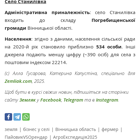
Село Станилівка
Адміністративна приналежність
: село Станилівка
входить до складу
Погребищенської
громади
Вінницької області.
Населення
: згідно з даними, населення сільської ради
на 2020-й рік становило приблизно
534 особи
. Інші
джерела подають меншу цифру (~390 осіб) для села з
поштовим індексом 22214.
(с) Алла Гусарова,
Катерина Капустіна
, спеціально для
Zemliak.com
, 2025.
Щоб бути в курсі свіжих новин, підпишіться на сторінки
сайту
Земляк
у
Facebook
,
Telegram
та в
Instagram
.
|
|
|
|
земля
бізнес у селі
Вінницька область
фермер
|
ПайовикVSОрендар
АгроЕкспедиція2025