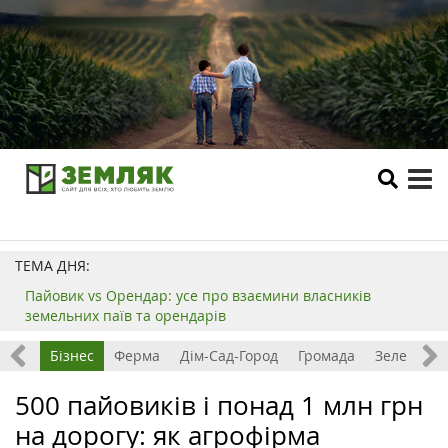
tog
me
ТЕМА ДНЯ:
Пайовик vs Орендар: усе про взаємини власників
земельних паїв та орендарів
емля
Бізнес
Ферма
Дім-Сад-Город
Громада
Зелений т
500 пайовиків і понад 1 млн грн
на дорогу: як агрофірма