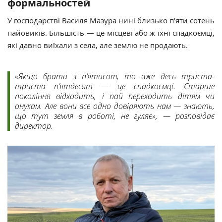
формальностей
У господарстві Василя Мазура нині близько
п’яти сотень
пайовиків. Більшість — це місцеві або ж їхні спадкоємці,
які давно виїхали з села, але землю не продають.
«Якщо брати з п’ятисот, то вже десь триста-
триста п’ятдесят — це спадкоємці. Старше
покоління відходить, і пай переходить дітям чи
онукам. Але вони все одно довіряють нам — знають,
що тут земля в роботі, не гуляє», — розповідає
директор.