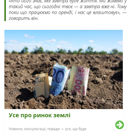
«Хто його знає, яке завтра буде життя. Ми живемо у
такий час, що сьогодні твоє — а завтра вже ні. Тому
поки що працюємо по оренді, і нас це влаштовує», —
говорить він.
Усе про ринок землі
Новини, консультації, поради — усе, що буде