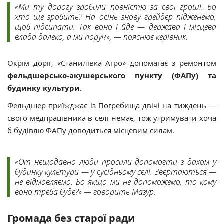
«Ми ту дорогу зробили повністю за свої гроші. Бо
хто ще зробить? На осінь знову грейдер підженемо,
щоб підсипати. Так воно і йде — держава і місцева
влада далеко, а ми поруч», — пояснює керівник.
Окрім доріг, «Станилівка Агро» допомагає з ремонтом
фельдшерсько-акушерського пункту (ФАПу) та
будинку культури.
Фельдшер приїжджає із Погребища двічі на тиждень —
свого медпрацівника в селі немає, тож утримувати хоча
б будівлю ФАПу доводиться місцевим силам.
«От нещодавно люди просили допомогти з дахом у
будинку культури — у сусідньому селі. Звертаються —
не відмовляємо. Бо якщо ми не допоможемо, то кому
воно треба буде?» — говорить Мазур.
Громада без старої ради