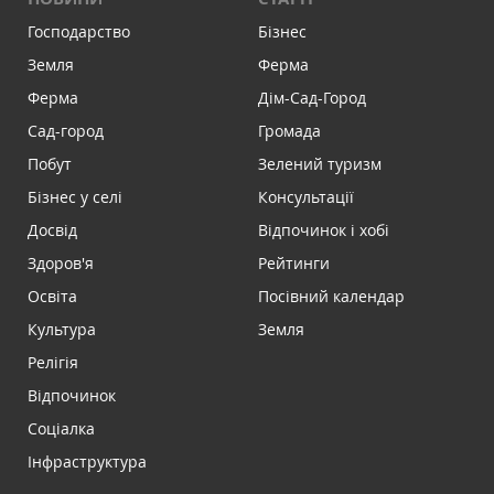
Господарство
Бізнес
Земля
Ферма
Ферма
Дім-Сад-Город
Сад-город
Громада
Побут
Зелений туризм
Бізнес у селі
Консультації
Досвід
Відпочинок і хобі
Здоров'я
Рейтинги
Освіта
Посівний календар
Культура
Земля
Релігія
Відпочинок
Соціалка
Інфраструктура