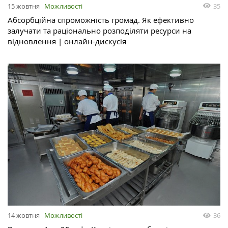
15 жовтня
Можливості
35
Абсорбційна спроможність громад. Як ефективно
залучати та раціонально розподіляти ресурси на
відновлення | онлайн-дискусія
14 жовтня
Можливості
36