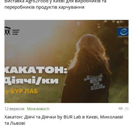
Виставка Agro2Food у Києві для виробників та
переробників продуктів харчування
12 вересня
Можливості
39
Хакатон: Діячі та Діячки by BUR Lab в Києві, Миколаєві
та Львові