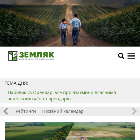
tog
me
ТЕМА ДНЯ:
Пайовик vs Орендар: усе про взаємини власників
земельних паїв та орендарів
 хобі
Рейтинги
Посівний календар