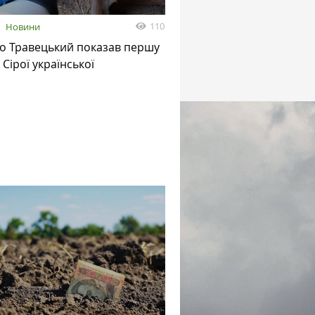
110
Новини
о Травецький показав першу
 Сірої української