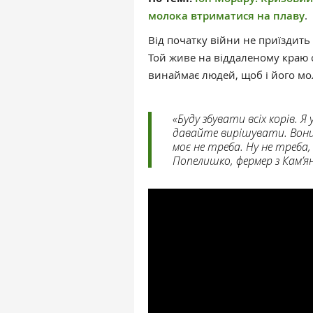
молока втриматися на плаву
.
Від початку війни не приїздить
Той живе на віддаленому краю се
винаймає людей, щоб і його мо
«Буду збувати всіх корів. Я
давайте вирішувати. Вони 
моє не треба. Ну не треба,
Попелишко, фермер з Кам’ян