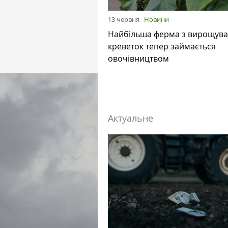
13 червня
Новини
Найбільша ферма з вирощув
креветок тепер займається
овочівництвом
Актуальне