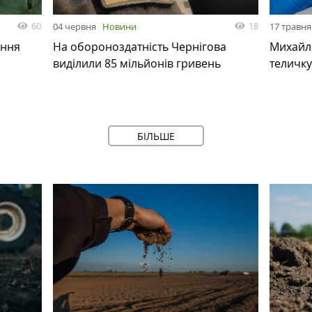
60
18
04 червня
Новини
17 травня
ання
На обороноздатність Чернігова
Михайл
виділили 85 мільйонів гривень
теличку
БІЛЬШЕ