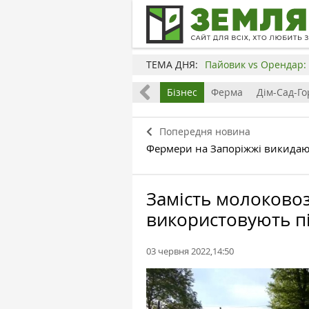
ТЕМА ДНЯ:
Пайовик vs Орендар: 
Все
Земля
Бізнес
Ферма
Дім-Сад-Го
Попередня новина
Фермери на Запоріжжі викидаю
Замість молоковоз
використовують п
03 червня 2022,14:50