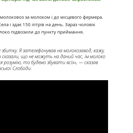
 молоковоз за молоком і до місцевого фермера.
ла і здає 150 літрів на день. Зараз чоловік
локо підвозили до пункту приймання.
 у збитку. Я зателефонував на молокозавод, кажу,
сказали, що не можуть на даний час, їм молоко
 я розумію, то будемо збувати всіх», — сказав
ської Слободи.