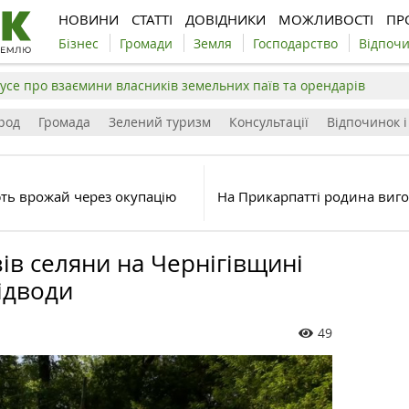
НОВИНИ
СТАТТІ
ДОВІДНИКИ
МОЖЛИВОСТІ
ПР
Бізнес
Громади
Земля
Господарство
Відпоч
усе про взаємини власників земельних паїв та орендарів
род
Громада
Зелений туризм
Консультації
Відпочинок і
ть врожай через окупацію
На Прикарпатті родина виго
ів селяни на Чернігівщині
ідводи
49