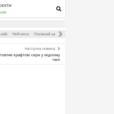
ОЄКТИ
инок
 хобі
Рейтинги
Посівний календар
Наступна новина
товляє крафтові сири у мідному
чані