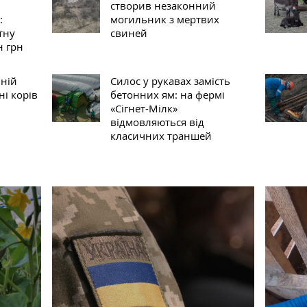
створив незаконний
:
могильник з мертвих
тну
свиней
н грн
ній
Силос у рукавах замість
ні корів
бетонних ям: на фермі
«Сігнет-Мілк»
відмовляються від
класичних траншей