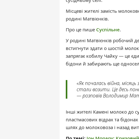
сусідньому селі.
Місцеві жителі замість молоко
родині Матвієнків.
Про це пише
Суспільне
.
У родині Матвієнків робочий де
встигнути здати о шостій молок
запрягає кобилу Чайку — це єди
бідони й забирають ще односел
«Як почалась війна, місяць 
стали возити. Це десь пона
— розповів Володимир Матв
Інші жителі Камені молоко до с
пластмасових відрах та бідонах п
шлях до молоковоза і назад ви
По темі:
Іон Морару: Кризовий