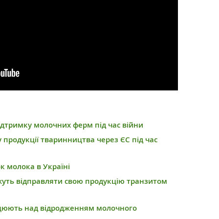
дтримку молочних ферм під час війни
 продукції тваринництва через ЄС під час
к молока в Україні
уть відправляти свою продукцію транзитом
цюють над відродженням молочного