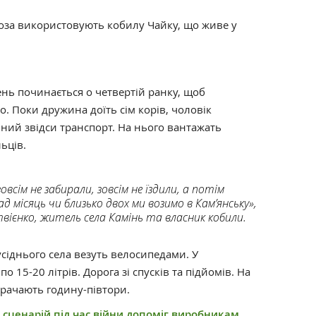
воза використовують кобилу Чайку, що живе у
нь починається о четвертій ранку, щоб
о. Поки дружина доїть сім корів, чоловік
ний звідси транспорт. На нього вантажать
ьців.
зовсім не забирали, зовсім не їздили, а потім
д місяць чи близько двох ми возимо в Кам’янську»,
ієнко, житель села Камінь та власник кобили.
усіднього села везуть велосипедами. У
о 15-20 літрів. Дорога зі спусків та підйомів. На
трачають годину-півтори.
 сценарій під час війни допоміг виробникам