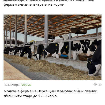
фермам знизити витрати на корми
Позавчора
Ферма
30
Молочна ферма на Черкащині в умовах війни планує
збільшити стадо до 1200 корів