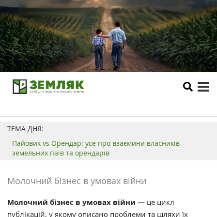
tog
me
ТЕМА ДНЯ:
Пайовик vs Орендар: усе про взаємини власників
земельних паїв та орендарів
Молочний бізнес в умовах війни
Молочний бізнес в умовах війни
— це цикл
публікацій, у якому описано проблеми та шляхи їх