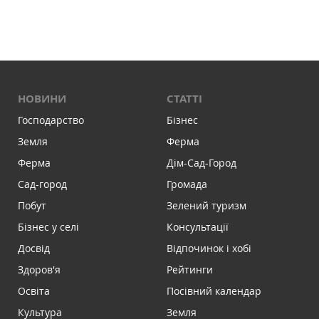
НОВИНИ
СТАТТІ
Господарство
Бізнес
Земля
Ферма
Ферма
Дім-Сад-Город
Сад-город
Громада
Побут
Зелений туризм
Бізнес у селі
Консультації
Досвід
Відпочинок і хобі
Здоров'я
Рейтинги
Освіта
Посівний календар
Культура
Земля