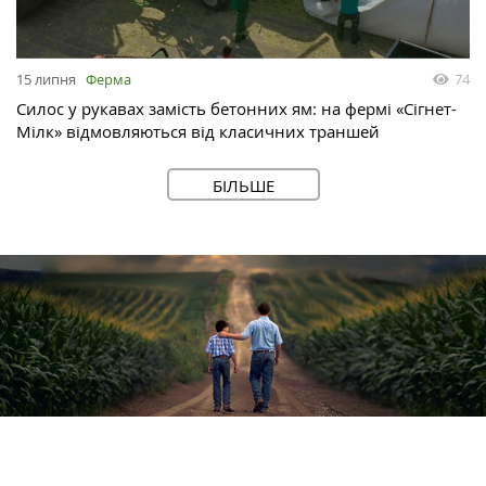
15 липня
Ферма
74
Силос у рукавах замість бетонних ям: на фермі «Сігнет-
Мілк» відмовляються від класичних траншей
БІЛЬШЕ