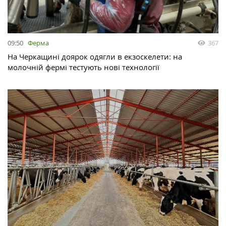
09:50
Ферма
367
На Черкащині доярок одягли в екзоскелети: на
молочній фермі тестують нові технології