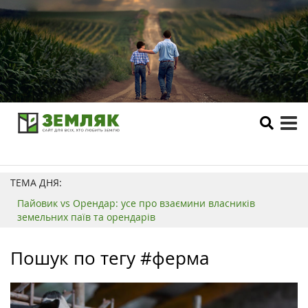
tog
me
ТЕМА ДНЯ:
Пайовик vs Орендар: усе про взаємини власників
земельних паїв та орендарів
Пошук по тегу #ферма