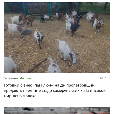
07 липня
Ферма
168
Готовий бізнес «під ключ»: на Дніпропетровщині
продають племінне стадо камерунських кіз із високою
жирністю молока