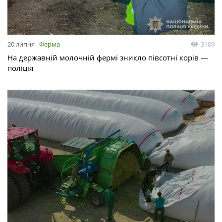
20 липня
Ферма
3109
На державній молочній фермі зникло півсотні корів —
поліція