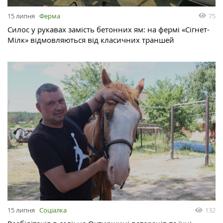
15 липня
Ферма
75
Силос у рукавах замість бетонних ям: на фермі «Сігнет-
Мілк» відмовляються від класичних траншей
15 липня
Соціалка
132