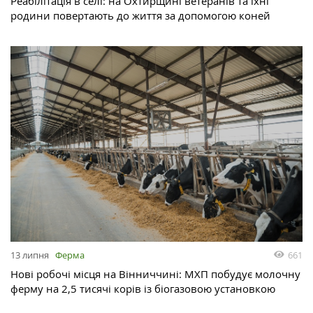
Реабілітація в селі: на Охтирщині ветеранів та їхні
родини повертають до життя за допомогою коней
13 липня
Ферма
661
Нові робочі місця на Вінниччині: МХП побудує молочну
ферму на 2,5 тисячі корів із біогазовою установкою