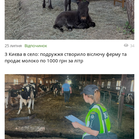
25 липня
Відпочинок
34
З Києва в село: подружжя створило віслючу ферму та
продає молоко по 1000 грн за літр