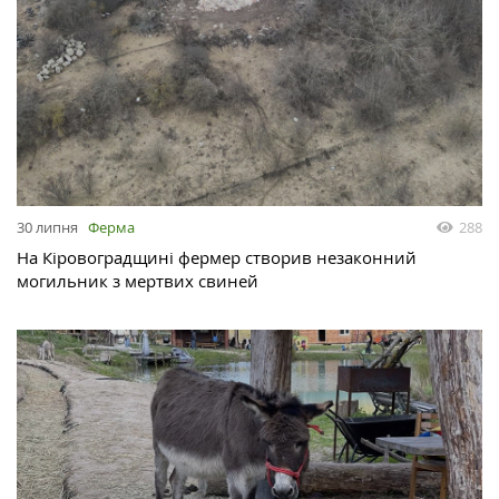
30 липня
Ферма
288
На Кіровоградщині фермер створив незаконний
могильник з мертвих свиней