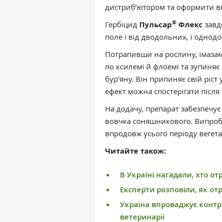
дистриб’ютором та оформити в
®
Гербіцид
Пульсар
Флекс
завд
поле і від дводольних, і однодо
Потрапивши на рослину, імазамо
по ксилемі й флоемі та зупиняє
бур'яну. Він припиняє свій ріст
ефект можна спостерігати після 
На додачу, препарат забезпечує 
вовчка соняшникового. Випроб
впродовж усього періоду вегетац
Читайте також:
В Україні нагадали, хто от
Експерти розповіли, як от
Україна впроваджує контр
ветеринарії