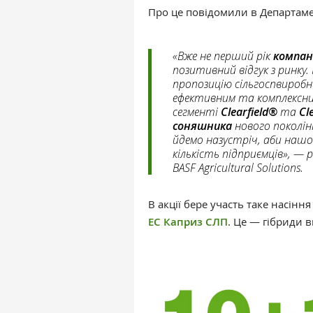
Про це повідомили в Департам
«Вже не перший рік
компан
позитивний відгук з ринку
пропозицію сільгоспвироб
ефективним та комплексн
сегменті
Clearfield®
та
Cle
соняшника
нового поколін
йдемо назустріч, аби наш
кількість підприємців», — 
BASF Agricultural Solutions.
В акції бере участь таке насінн
ЕС Каприз СЛП
. Це — гібриди в