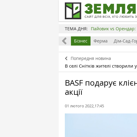
ТЕМА ДНЯ:
Пайовик vs Орендар: 
Все
Земля
Бізнес
Ферма
Дім-Сад-Го
Попередня новина
В селі Снітків жителі створили 
BASF подарує кліє
акції
01 лютого 2022,17:45