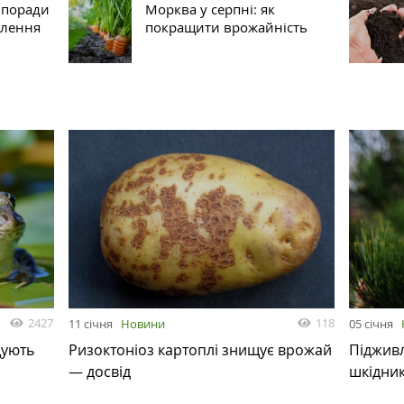
и поради
Морква у серпні: як
влення
покращити врожайність
2427
118
11 січня
Новини
05 січня
щують
Ризоктоніоз картоплі знищує врожай
Підживл
— досвід
шкідник