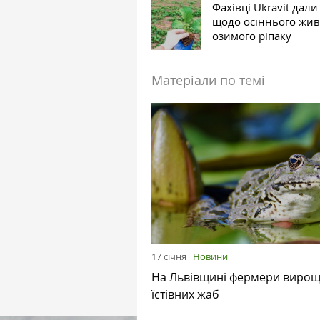
Фахівці Ukravit дал
щодо осіннього жи
озимого ріпаку
Матеріали по темі
17 січня
Новини
На Львівщині фермери виро
їстівних жаб