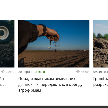
29910
46684
20 червня
Земля
09 листо
ба
Поради власникам земельних
Гроші з
ове
ділянок, які передають їх в оренду
розрах
агрофірмам