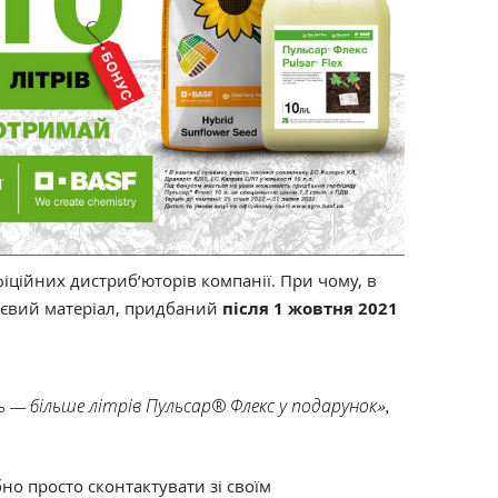
іційних дистриб’юторів компанії. При чому, в
ннєвий матеріал, придбаний
після 1 жовтня 2021
ць
—
більше літрів Пульсар® Флекс у подарунок
»,
бно просто сконтактувати зі своїм