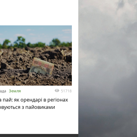
51718
пада
Земля
а пай: як орендарі в регіонах
овуються з пайовиками