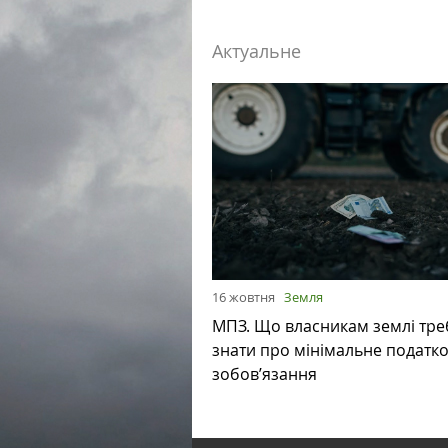
Актуальне
16 жовтня
Земля
МПЗ. Що власникам землі тре
знати про мінімальне податк
зобов’язання