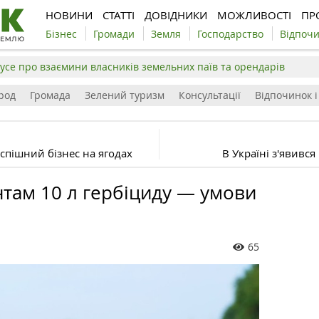
НОВИНИ
СТАТТІ
ДОВІДНИКИ
МОЖЛИВОСТІ
ПР
Бізнес
Громади
Земля
Господарство
Відпоч
усе про взаємини власників земельних паїв та орендарів
род
Громада
Зелений туризм
Консультації
Відпочинок і
успішний бізнес на ягодах
В Україні з'явивс
нтам 10 л гербіциду — умови
65