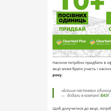
Насіння потрібно придбати в оф
акції може брати участь і насі
року.
«
Більше насіннєвих одини
—
додали в компанії
BASF
.
Щоб долучитися до акції, потрі