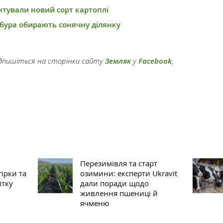
нтували новий сорт картоплі
бура обирають сонячну ділянку
підпишіться на сторінки сайту
Земляк
у
Facebook
,
Перезимівля та старт
гірки та
озимини: експерти Ukravit
ітку
дали поради щодо
живлення пшениці й
ячменю