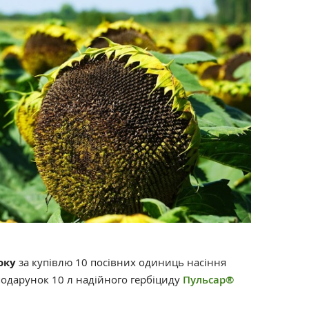
оку
за купівлю 10 посівних одиниць насіння
одарунок 10 л надійного гербіциду
Пульсар®