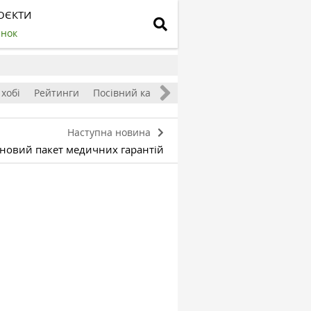
ОЄКТИ
инок
 хобі
Рейтинги
Посівний календар
Наступна новина
я новий пакет медичних гарантій