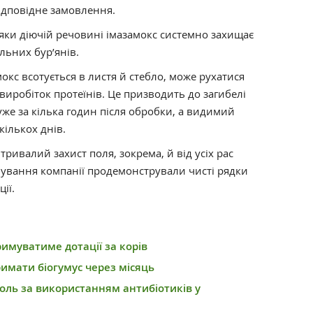
ідповідне замовлення.
яки діючій речовині імазамокс системно захищає
льних бур’янів.
кс всотується в листя й стебло, може рухатися
 виробіток протеїнів. Це призводить до загибелі
 уже за кілька годин після обробки, а видимий
кількох днів.
тривалий захист поля, зокрема, й від усіх рас
ування компанії продемонстрували чисті рядки
ії.
римуватиме дотації за корів
римати біогумус через місяць
оль за використанням антибіотиків у