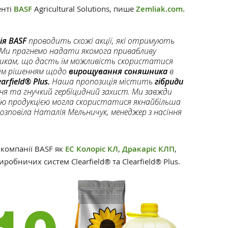
енті
BASF
Agricultural Solutions, пише
Zemliak.com.
ія BASF
проводить схожі акції, які отримують
. Ми прагнемо надати якомога привабливу
никам, що дасть їм можливість скористатися
им рішенням щодо
вирощування соняшника
в
arfield® Plus.
Наша пропозиція містить
гібриди
ня та гнучкий гербіцидний захист. Ми завжди
ою продукцією могла скористатися якнайбільша
розповіла Наталія Мельничук, менеджер з насіння
я компанії BASF як
ЕС Колоріс КЛ
,
Дракаріс КЛП
,
иробничих систем Clearfield® та Clearfield® Plus.