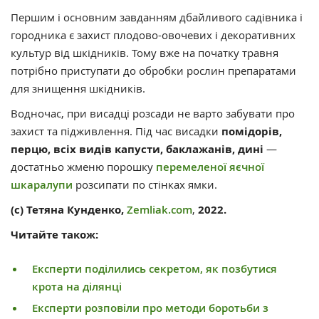
Першим і основним завданням дбайливого садівника і
городника є захист плодово-овочевих і декоративних
культур від шкідників. Тому вже на початку травня
потрібно приступати до обробки рослин препаратами
для знищення шкідників.
Водночас, при висадці розсади не варто забувати про
захист та підживлення. Під час висадки
помідорів,
перцю, всіх видів капусти, баклажанів, дині
—
достатньо жменю порошку
перемеленої яєчної
шкаралупи
розсипати по стінках ямки.
(с) Тетяна Кунденко,
Zemliak.com
,
2022.
Читайте також:
Експерти поділились секретом, як позбутися
крота на ділянці
Експерти розповіли про методи боротьби з