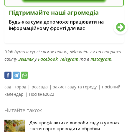
Підтримайте наші агромедіа
Будь-яка сума допоможе працювати на
інформаційному фронті для вас
Щоб бути в курсі свіжих новин, підпишіться на сторінки
сайту
Земляк
у
Facebook
,
Telegram
та в
Instagram
.
|
|
|
сад і город
розсада
захист саду та городу
посівний
|
календар
Посівна2022
Читайте також
Для профілактики хвороби саду в умовах
спеки варто проводити обробки