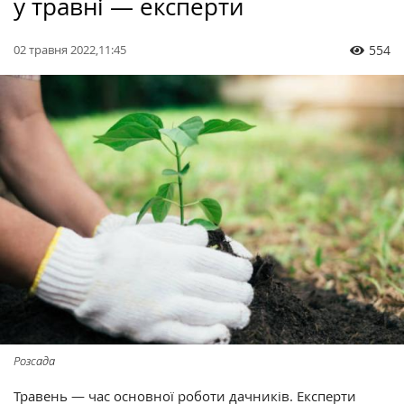
у травні — експерти
02 травня 2022,11:45
554
Розсада
Травень — час основної роботи дачників. Експерти