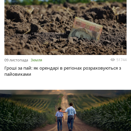
51744
09 листопада
Земля
Гроші за пай: як орендарі в регіонах розраховуються з
пайовиками