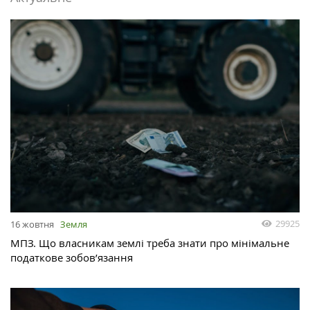
29925
16 жовтня
Земля
МПЗ. Що власникам землі треба знати про мінімальне
податкове зобов’язання