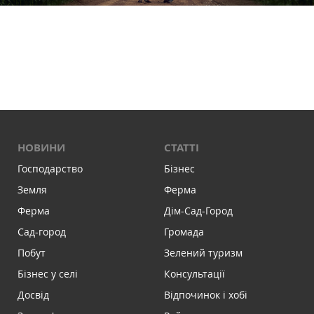
НОВИНИ
СТАТТІ
Господарство
Бізнес
Земля
Ферма
Ферма
Дім-Сад-Город
Сад-город
Громада
Побут
Зелений туризм
Бізнес у селі
Консультації
Досвід
Відпочинок і хобі