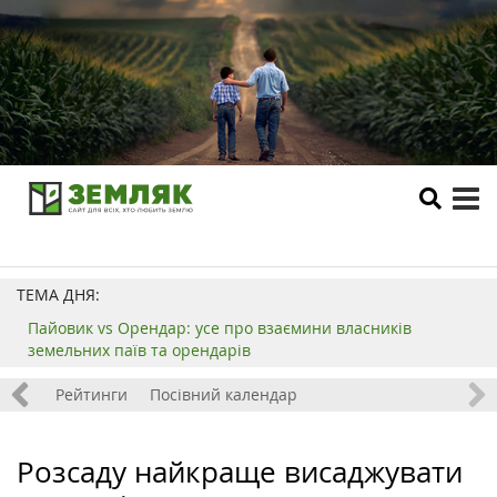
tog
me
ТЕМА ДНЯ:
Пайовик vs Орендар: усе про взаємини власників
земельних паїв та орендарів
 хобі
Рейтинги
Посівний календар
Розсаду найкраще висаджувати