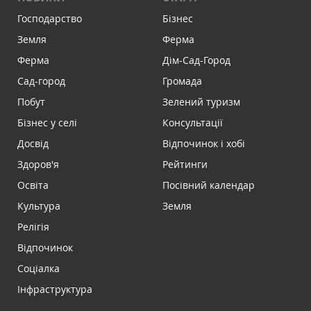
Господарство
Бізнес
Земля
Ферма
Ферма
Дім-Сад-Город
Сад-город
Громада
Побут
Зелений туризм
Бізнес у селі
Консультації
Досвід
Відпочинок і хобі
Здоров'я
Рейтинги
Освіта
Посівний календар
Культура
Земля
Релігія
Відпочинок
Соціалка
Інфраструктура