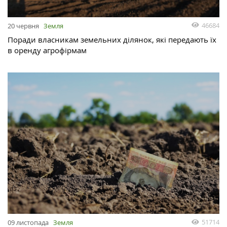
46684
20 червня
Земля
Поради власникам земельних ділянок, які передають їх
в оренду агрофірмам
51714
09 листопада
Земля