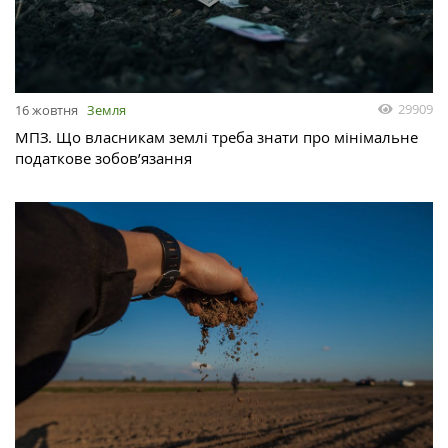
29909
16 жовтня
Земля
МПЗ. Що власникам землі треба знати про мінімальне
податкове зобов’язання