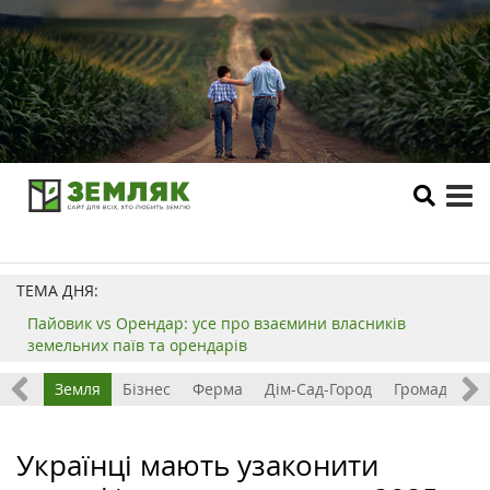
tog
me
ТЕМА ДНЯ:
Пайовик vs Орендар: усе про взаємини власників
земельних паїв та орендарів
Все
Земля
Бізнес
Ферма
Дім-Сад-Город
Громада
З
Українці мають узаконити