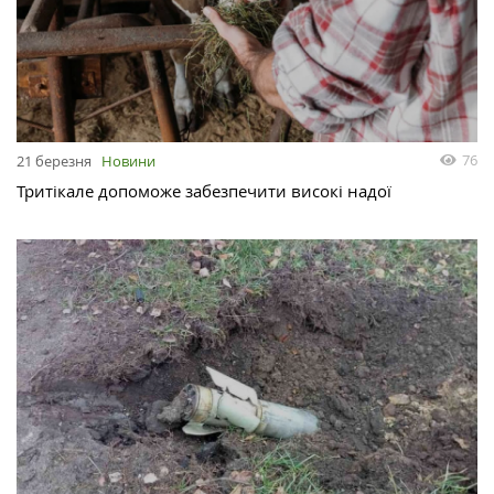
76
21 березня
Новини
Тритікале допоможе забезпечити високі надої