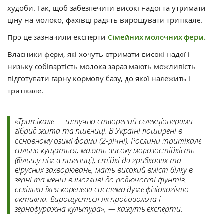
худоби. Так, щоб забезпечити високі надої та утримати
ціну на молоко, фахівці радять вирощувати тритікале.
Про це зазначили експерти
Сімейних молочних ферм.
Власники ферм, які хочуть отримати високі надої і
низьку собівартість молока зараз мають можливість
підготувати гарну кормову базу, до якої належить і
тритікале.
«Тритікале — штучно створений селекціонерами
гібрид жита та пшениці. В Україні поширені в
основному озимі форми (2-річні). Рослини тритікале
сильно кущаться, мають високу морозостійкість
(більшу ніж в пшениці), стійкі до грибкових та
вірусних захворювань, мать високий вміст білку в
зерні та менш вимогливі до родючості ґрунтів,
оскільки їхня коренева система дуже фізіологічно
активна. Вирощується як продовольча і
зернофуражна культура», — кажуть експерти.