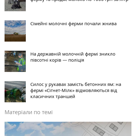
Сімейні молочні ферми почали жнива
На державній молочній фермі зникло
півсотні корів — поліція
Силос у рукавах замість бетонних ям: на
фермі «Сігнет-Мілк» відмовляються від
класичних траншей
Матеріали по темі