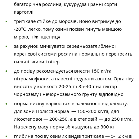
багаторічна рослина, кукурудза і ранні сорти
картоплі
тритікале стійке до морозів. Воно витримує до
-20°С легко, тому озимі посіви гинуть меншою
мірою, ніж пшениця
за рахунок мичкуватої середньозаглибленої
кореневої системи рослина нормально переносить
сильні зливи і вітер
до посіву рекомендується внести 150 кг/га
нітроамофоски, а навесні годувати азотом. Органіку
вносять у кількості 20-25 т і 35-40 т на гектар
чорнозему і нечорноземного ґрунту відповідно
норма висіву варіюється в залежності від клімату.
Для зони Полісся норма — 150–200 кг/га, для
лісостепової — 200-250, а в степовій — до 250 кг/га.
На зелену масу норму збільшують до 300 кг
глибина посіву озимих видів тритікале — 5-12 см в