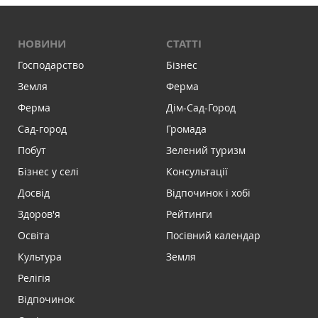
НОВИНИ
СТАТТІ
Господарство
Бізнес
Земля
Ферма
Ферма
Дім-Сад-Город
Сад-город
Громада
Побут
Зелений туризм
Бізнес у селі
Консультації
Досвід
Відпочинок і хобі
Здоров'я
Рейтинги
Освіта
Посівний календар
Культура
Земля
Релігія
Відпочинок