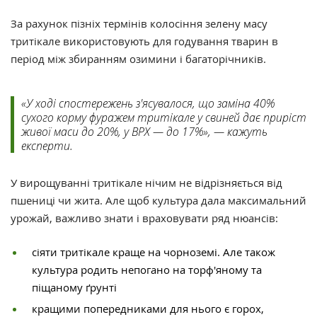
За рахунок пізніх термінів колосіння зелену масу
тритікале використовують для годування тварин в
період між збиранням озимини і багаторічників.
«У ході спостережень з'ясувалося, що заміна 40%
сухого корму фуражем тритікале у свиней дає приріст
живої маси до 20%, у ВРХ — до 17%», — кажуть
експерти.
У вирощуванні тритікале нічим не відрізняється від
пшениці чи жита. Але щоб культура дала максимальний
урожай, важливо знати і враховувати ряд нюансів:
сіяти тритікале краще на чорноземі. Але також
культура родить непогано на торф'яному та
піщаному ґрунті
кращими попередниками для нього є горох,