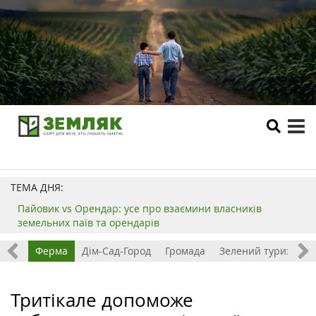
tog
me
ТЕМА ДНЯ:
Пайовик vs Орендар: усе про взаємини власників
земельних паїв та орендарів
ізнес
Ферма
Дім-Сад-Город
Громада
Зелений туризм
Тритікале допоможе