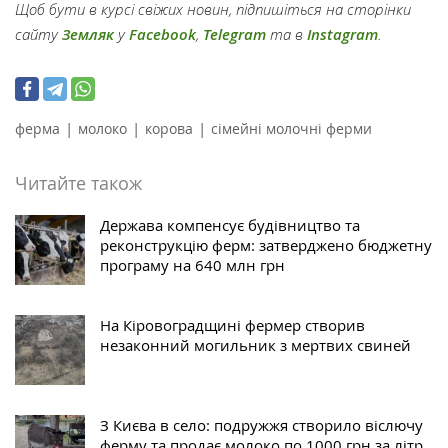
Щоб бути в курсі свіжих новин, підпишіться на сторінки
сайту
Земляк
у
Facebook
,
Telegram
та в
Instagram
.
|
|
|
ферма
молоко
корова
сімейні молочні ферми
Читайте також
Держава компенсує будівництво та
реконструкцію ферм: затверджено бюджетну
програму на 640 млн грн
На Кіровоградщині фермер створив
незаконний могильник з мертвих свиней
З Києва в село: подружжя створило віслючу
ферму та продає молоко по 1000 грн за літр