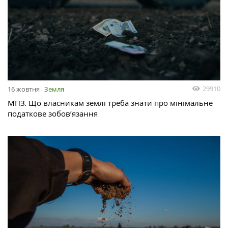
29910
16 жовтня
Земля
МПЗ. Що власникам землі треба знати про мінімальне
податкове зобов’язання