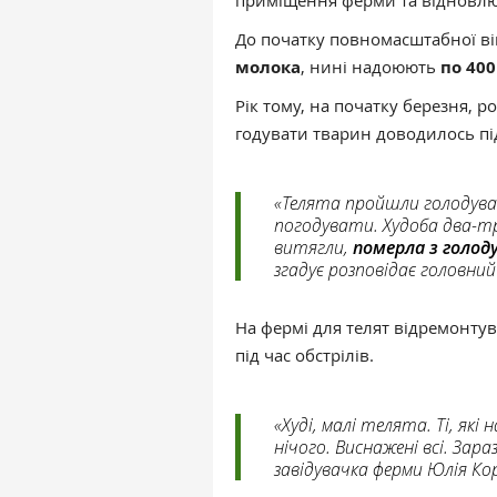
приміщення ферми та відновлю
До початку повномасштабної ві
молока
, нині надоюють
по 400
Рік тому, на початку березня, р
годувати тварин доводилось пі
«Телята пройшли голодуван
погодувати. Худоба два-т
витягли,
померла з голод
згадує розповідає головний
На фермі для телят відремонт
під час обстрілів.
«Худі, малі телята. Ті, які
нічого. Виснажені всі. Зар
завідувачка ферми Юлія Кор