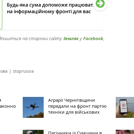
Будь-яка сума допоможе працювати
на інформаційному фронті для вас
підпишіться на сторінки сайту
Земляк
у
Facebook
,
|
рова
stoprussia
м
Аграрії Чернігівщини
законно
передали на фронт партію
техніки для військових
Пасічники із Сумщини в