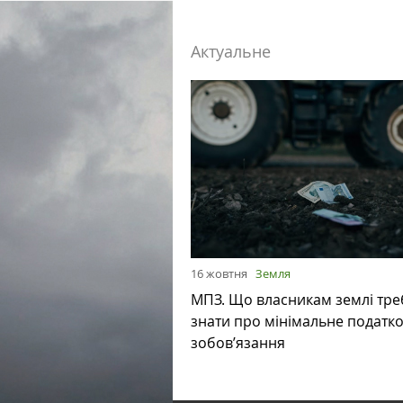
Актуальне
16 жовтня
Земля
МПЗ. Що власникам землі тре
знати про мінімальне податк
зобов’язання