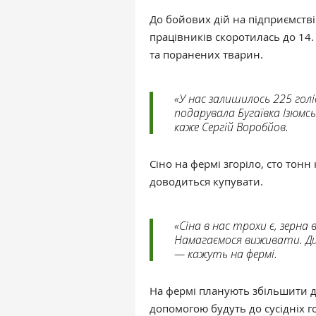
До бойових дій на підприємстві
працівників скоротилась до 14
та поранених тварин.
«У нас залишилось 225 голів
подарувала Бугаївка Ізюмськ
каже Сергій Воробйов.
Сіно на фермі згоріло, сто тон
доводиться купувати.
«Сіна в нас трохи є, зерна
Намагаємося виживати. Дире
— кажуть на фермі.
На фермі планують збільшити ді
допомогою будуть до сусідніх г