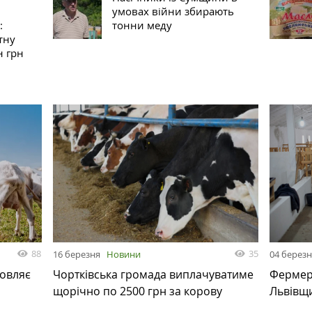
умовах війни збирають
:
тонни меду
тну
н грн
88
35
16 березня
Новини
04 берез
товляє
Чортківська громада виплачуватиме
Фермер 
щорічно по 2500 грн за корову
Львівщ