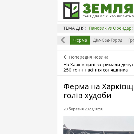
ТЕМА ДНЯ:
Пайовик vs Орендар: 
Все
Земля
Бізнес
Ферма
Дім-Сад-Город
Гр
Попередня новина
На Харківщині затримали депут
250 тонн насіння соняшника
Ферма на Харківщи
голів худоби
20 березня 2023,10:50