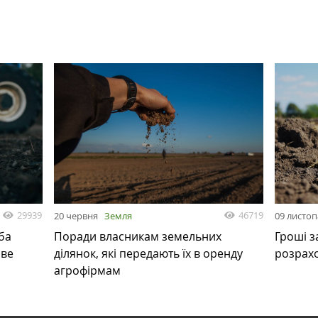
29939
46719
20 червня
Земля
09 листо
ба
Поради власникам земельних
Гроші з
ове
ділянок, які передають їх в оренду
розрах
агрофірмам