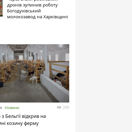
дронів зупинив роботу
Богодухівський
молокозавод на Харківщині
299
ня
Новини
з Бельгії відкрив на
ині козину ферму