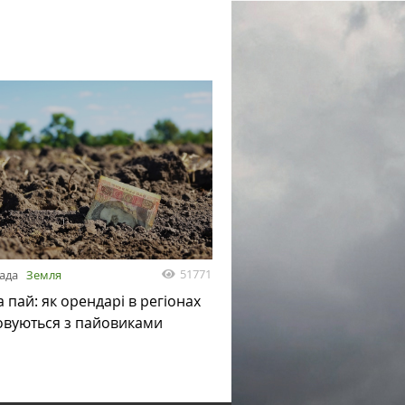
51771
пада
Земля
а пай: як орендарі в регіонах
овуються з пайовиками