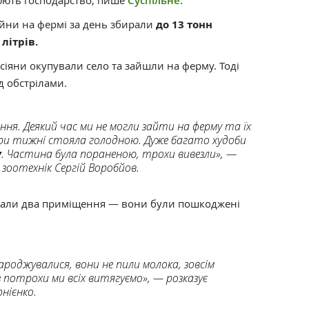
ють господарство, пише
Суспільне.
йни на фермі за день збирали
до 13 тонн
 літрів.
осіяни окупували село та зайшли на ферму. Тоді
д обстрілами.
ня. Деякий час ми не могли зайти на ферму та їх
ри тижні стояла голодною. Дуже багато худоби
у
. Частина була пораненою, трохи вивезли», —
 зоотехнік Сергій Воробйов.
ували два приміщення — вони були пошкоджені
 народжувалися, вони не пили молока, зовсім
аз потрохи ми всіх витягуємо», — розказує
нієнко.