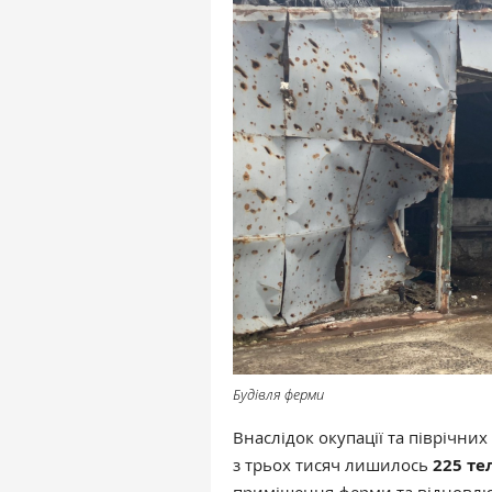
Будівля ферми
Внаслідок окупації та піврічних
з трьох тисяч лишилось
225 те