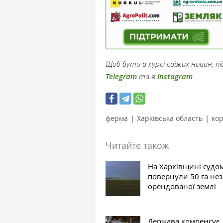
Щоб бути в курсі свіжих новин, 
Telegram
та в
Instagram
.
|
|
ферма
Харківська область
ко
Читайте також
На Харківщині судо
повернули 50 га не
орендованої землі
Держава компенсує