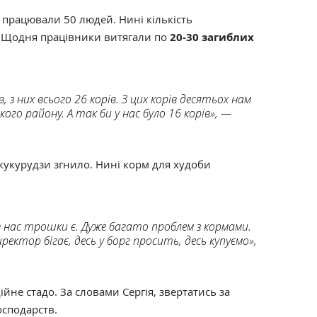
 працювали 50 людей. Нині кількість
. Щодня працівники витягали по
20-30 загиблих
, з них всього 26 корів. З цих корів десятьох нам
ого району. А так би у нас було 16 корів», —
н кукурудзи згнило. Нині корм для худоби
 в нас трошки є. Дуже багато проблем з кормами.
ктор бігає, десь у борг просить, десь купуємо»,
йне стадо. За словами Сергія, звертатись за
осподарств.