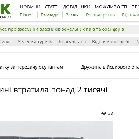
НОВИНИ
СТАТТІ
ДОВІДНИКИ
МОЖЛИВОСТІ
ПР
Бізнес
Громади
Земля
Господарство
Відпоч
усе про взаємини власників земельних паїв та орендарів
омада
Зелений туризм
Консультації
Відпочинок і хобі
Р
атку за передачу окупантам
Дружина військового опа
ні втратила понад 2 тисячі
38