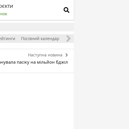
ОЄКТИ
инок
ейтинги
Посівний календар
Наступна новина
нувала пасіку на мільйон бджіл