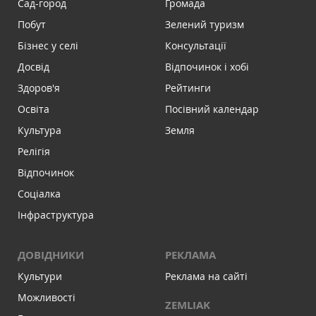
Сад-город
Громада
Побут
Зелений туризм
Бізнес у селі
Консультації
Досвід
Відпочинок і хобі
Здоров'я
Рейтинги
Освіта
Посівний календар
Культура
Земля
Релігія
Відпочинок
Соціалка
Інфраструктура
ДОВІДНИКИ
РЕКЛАМА
Культури
Реклама на сайті
Можливості
ZEMLIAK