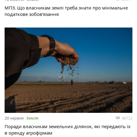
МПЗ. Що власникам землі треба знати про мінімальне
податкове зобов’язання
46722
20 червня
Земля
Поради власникам земельних ділянок, які передають їх
в оренду агрофірмам