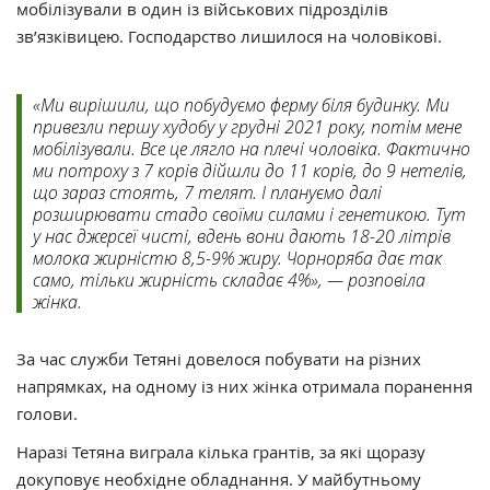
мобілізували в один із військових підрозділів
зв’язківицею. Господарство лишилося на чоловікові.
«Ми вирішили, що побудуємо ферму біля будинку. Ми
привезли першу худобу у грудні 2021 року, потім мене
мобілізували. Все це лягло на плечі чоловіка. Фактично
ми потроху з 7 корів дійшли до 11 корів, до 9 нетелів,
що зараз стоять, 7 телят. І плануємо далі
розширювати стадо своїми силами і генетикою. Тут
у нас джерсеї чисті, вдень вони дають 18-20 літрів
молока жирністю 8,5-9% жиру. Чорноряба дає так
само, тільки жирність складає 4%», — розповіла
жінка.
За час служби Тетяні довелося побувати на різних
напрямках, на одному із них жінка отримала поранення
голови.
Наразі Тетяна виграла кілька грантів, за які щоразу
докуповує необхідне обладнання. У майбутньому