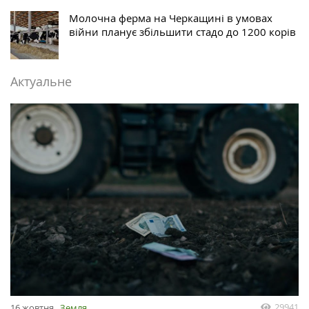
Молочна ферма на Черкащині в умовах
війни планує збільшити стадо до 1200 корів
Актуальне
29941
16 жовтня
Земля