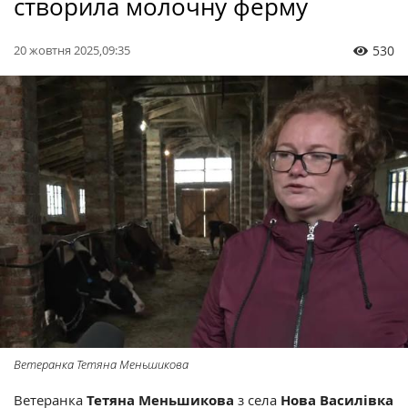
створила молочну ферму
20 жовтня 2025,09:35
530
Ветеранка Тетяна Меньшикова
Ветеранка
Тетяна Меньшикова
з села
Нова Василівка