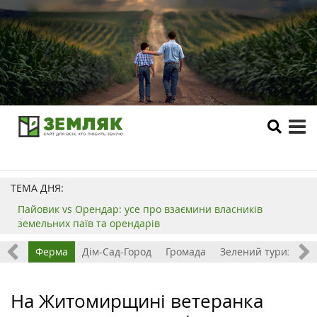
tog
me
ТЕМА ДНЯ:
Пайовик vs Орендар: усе про взаємини власників
земельних паїв та орендарів
ізнес
Ферма
Дім-Сад-Город
Громада
Зелений туризм
На Житомирщині ветеранка