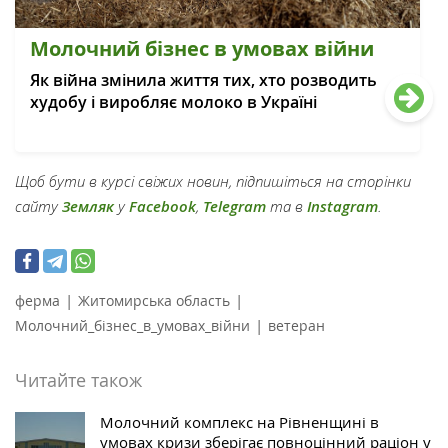
Молочний бізнес в умовах війни
Як війна змінила життя тих, хто розводить
худобу і виробляє молоко в Україні
Щоб бути в курсі свіжих новин, підпишіться на сторінки
сайту
Земляк
у
Facebook
,
Telegram
та в
Instagram
.
|
|
ферма
Житомирська область
|
Молочний_бізнес_в_умовах_війни
ветеран
Читайте також
Молочний комплекс на Рівненщині в
умовах кризи зберігає повноцінний раціон у