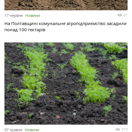
61
17 червня
Новини
На Полтавщині комунальне агропідприємство засадили
понад 100 гектарів
973
07 травня
Новини