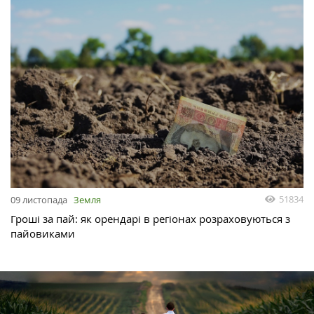
51834
09 листопада
Земля
Гроші за пай: як орендарі в регіонах розраховуються з
пайовиками