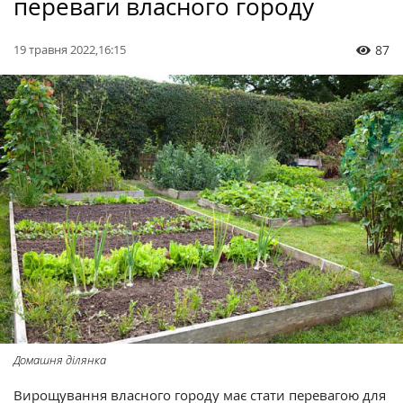
переваги власного городу
19 травня 2022,16:15
87
Домашня ділянка
Вирощування власного городу має стати перевагою для