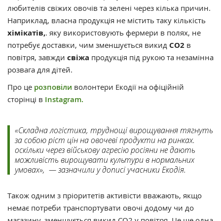
любителів свіжих овочів та зелені через кілька причин.
Наприклад, власна продукція не містить таку кількість
хімікатів,
. яку використовують фермери в полях, не
потребує доставки, чим зменшується викид
СО2
в
повітря, завжди
свіжа
продукція під рукою та незамінна
розвага для дітей.
Про це
розповіли
волонтери Екодії на офіційній
сторінці в
Instagram.
«Складна логістика, труднощі вирощування тягнуть
за собою ріст цін на овочеві продукти на ринках.
оскільки через військову агресію росіяни не дають
можливість вирощувати культури в нормальних
умовах», — зазначили у дописі учасники Екодія.
Також одним з пріоритетів активісти вважають, якщо
немає потреби транспортувати овочі додому чи до
магазину, зменшується викид CO2 у повітря. Це ще одна