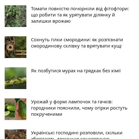
Томати повністю почорніли від фітофтори:
що робити та як урятувати ділянку й
залишки врожаю
Сохнуть гілки смородини: як розпізнати
смородинову склівку та врятувати кущі
Як позбутися мурах на грядках без хімії
Урожай у формі лампочок та гачків:
городники пояснили, чому огірки ростуть
покрученими
Українські господині розповіли, скільки
зберігають домашню консервацію