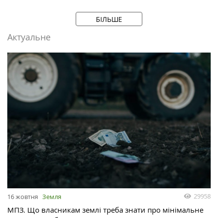
БІЛЬШЕ
Актуальне
29958
16 жовтня
Земля
МПЗ. Що власникам землі треба знати про мінімальне