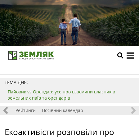
tog
me
ТЕМА ДНЯ:
Пайовик vs Орендар: усе про взаємини власників
земельних паїв та орендарів
 хобі
Рейтинги
Посівний календар
Екоактивісти розповіли про