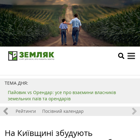
tog
me
ТЕМА ДНЯ:
Пайовик vs Орендар: усе про взаємини власників
земельних паїв та орендарів
 хобі
Рейтинги
Посівний календар
На Київщині збудують