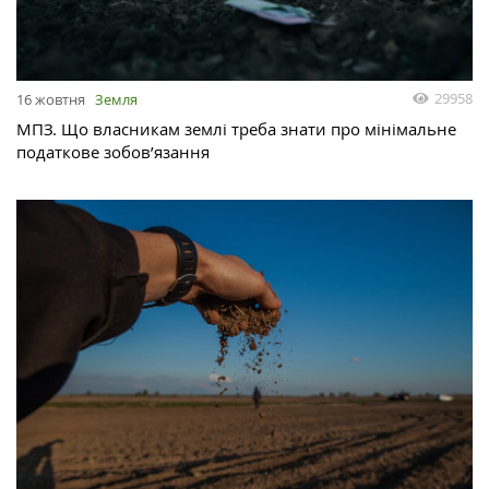
29958
16 жовтня
Земля
МПЗ. Що власникам землі треба знати про мінімальне
податкове зобов’язання