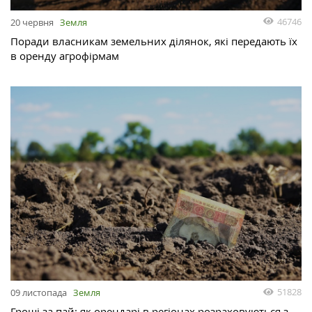
46746
20 червня
Земля
Поради власникам земельних ділянок, які передають їх
в оренду агрофірмам
51828
09 листопада
Земля
Гроші за пай: як орендарі в регіонах розраховуються з