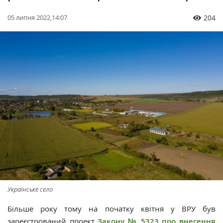
05 липня 2022,14:07
204
Українське село
Більше року тому на початку квітня у ВРУ був
зареєстрований проект
Закону № 5323 про внесення