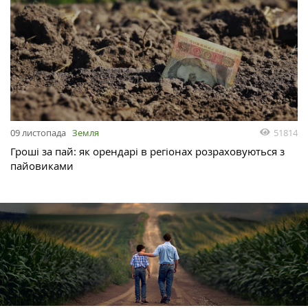
51814
09 листопада
Земля
Гроші за пай: як орендарі в регіонах розраховуються з
пайовиками