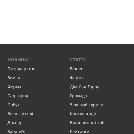
НОВИНИ
СТАТТІ
Господарство
Бізнес
Земля
Ферма
Ферма
Дім-Сад-Город
Сад-город
Громада
Побут
Зелений туризм
Бізнес у селі
Консультації
Досвід
Відпочинок і хобі
Здоров'я
Рейтинги