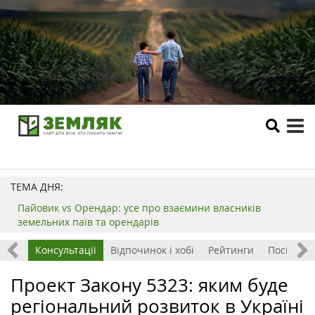
tog
me
ТЕМА ДНЯ:
Пайовик vs Орендар: усе про взаємини власників
земельних паїв та орендарів
ризм
Консультації
Відпочинок і хобі
Рейтинги
Посівний
Проект Закону 5323: яким буде
регіональний розвиток в Україні