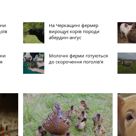
ини
На Черкащині фермер
доїв
вирощує корів породи
абердин-ангус
ини
Молочні ферми готуються
я
до скорочення поголів'я