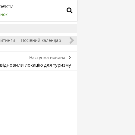
ОЄКТИ
инок
ейтинги
Посівний календар
Наступна новина
відновили локацію для туризму