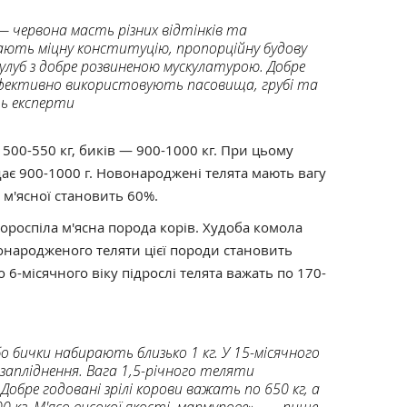
 червона масть різних відтінків та
мають міцну конституцію, пропорційну будову
улуб з добре розвиненою мускулатурою. Добре
 ефективно використовують пасовища, грубі та
ь експерти
 500-550 кг, биків — 900-1000 кг. При цьому
ає 900-1000 г. Новонароджені телята мають вагу
ї м'ясної становить 60%.
ороспіла м'ясна порода корів. Худоба комола
овонародженого теляти цієї породи становить
 6-місячного віку підрослі телята важать по 170-
о бички набирають близько 1 кг. У 15-місячного
 запліднення. Вага 1,5-річного теляти
Добре годовані зрілі корови важать по 650 кг, а
0 кг. М'ясо високої якості, мармурове», — пише