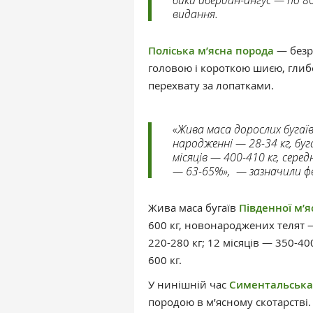
видання.
Поліська м’ясна порода
— безро
головою і короткою шиєю, глиб
перехвату за лопатками.
«Жива маса дорослих бугаїв
народженні — 28-34 кг, буга
місяців — 400-410 кг, сере
— 63-65%», — зазначили ф
Жива маса бугаїв
Південної м’я
600 кг, новонароджених телят —
220-280 кг; 12 місяців — 350-400
600 кг.
У нинішній час
Симентальська
породою в м’ясному скотарстві