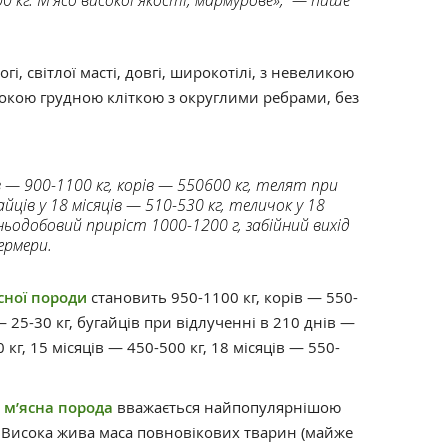
гі, світлої масті, довгі, широкотілі, з невеликою
окою грудною кліткою з округлими ребрами, без
 — 900-1100 кг, корів — 550600 кг, телят при
йців у 18 місяців — 510-530 кг, теличок у 18
дньодобовий приріст 1000-1200 г, забійний вихід
ермери.
сної породи
становить 950-1100 кг, корів — 550-
 25-30 кг, бугайців при відлученні в 210 днів —
 кг, 15 місяців — 450-500 кг, 18 місяців — 550-
 м’ясна порода
вважається найпопулярнішою
. Висока жива маса повновікових тварин (майже