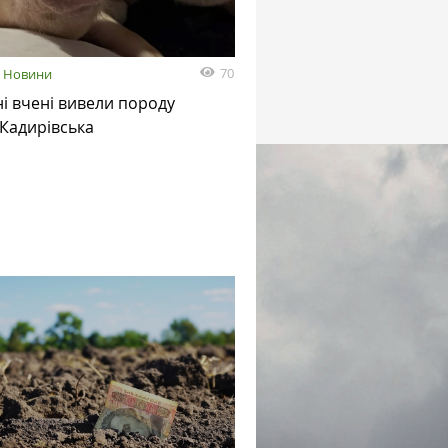
70
Новини
ні вчені вивели породу
Кадирівська