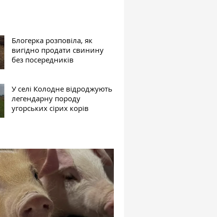
Блогерка розповіла, як
вигідно продати свинину
без посередників
У селі Колодне відроджують
легендарну породу
угорських сірих корів