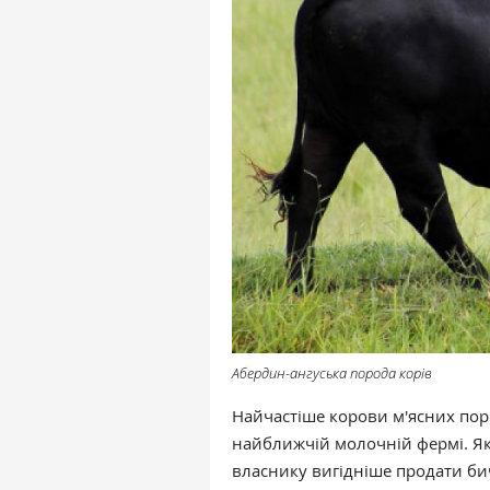
Абердин-ангуська порода корів
Найчастіше корови м'ясних порі
найближчій молочній фермі. Я
власнику вигідніше продати бич