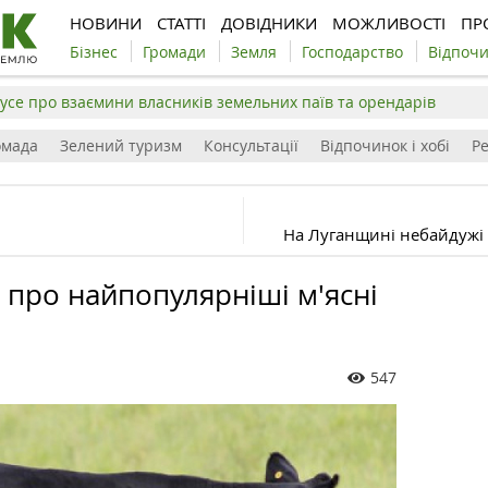
НОВИНИ
СТАТТІ
ДОВІДНИКИ
МОЖЛИВОСТІ
ПР
Бізнес
Громади
Земля
Господарство
Відпоч
усе про взаємини власників земельних паїв та орендарів
омада
Зелений туризм
Консультації
Відпочинок і хобі
Р
На Луганщині небайдужі 
 про найпопулярніші м'ясні
547