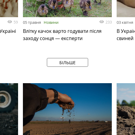
59
233
05 травня
Новини
03 квітня
Україні
Влітку качок варто годувати після
В Украї
заходу сонця — експерти
свиней 
БІЛЬШЕ