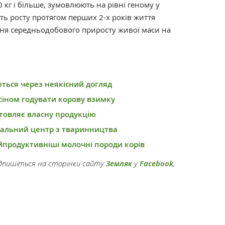
00 кг і більше, зумовлюють на рівні геному у
ть росту протягом перших 2-х років життя
ня середньодобового приросту живої маси на
ються через неякісний догляд
сіном годувати корову взимку
товляє власну продукцію
чальний центр з тваринництва
йпродуктивніші молочні породи корів
підпишіться на сторінки сайту
Земляк
у
Facebook
,