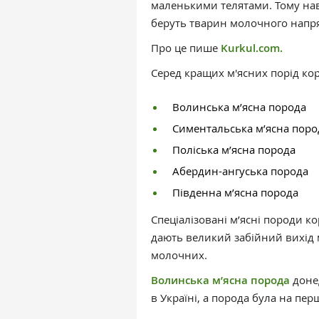
маленькими телятами. Тому нав
беруть тварин молочного напр
Про це пише
Kurkul.com.
Серед кращих м'ясних порід кор
Волинська м’ясна порода
Симентальська м’ясна поро
Поліська м’ясна порода
Абердин-ангуська порода
Південна м’ясна порода
Спеціалізовані м’ясні породи к
дають великий забійний вихід м’я
молочних.
Волинська м’ясна порода
донед
в Україні, а порода була на пер