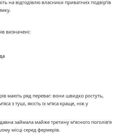
іть на відгодівлю власники приватних подвір’їв
ямку.
ів визначені:
да
орів мають ряд переваг: вони швидко ростуть,
са з туші, якість їх м’яса краще, ніж у
авна займала майже третину м’ясного поголів’я
шому місці серед фермерів.