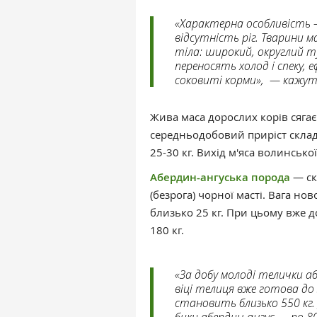
«Характерна особливість —
відсутність ріг. Тварини 
тіла: широкий, округлий т
переносять холод і спеку,
соковиті корми», — кажут
Жива маса дорослих корів сягає
середньодобовий приріст склад
25-30 кг. Вихід м'яса волинсько
Абердин-ангуська порода
— ск
(безрога) чорної масті. Вага н
близько 25 кг. При цьому вже до
180 кг.
«За добу молоді телички аб
віці телиця вже готова до
становить близько 550 кг. 
бики абердин-ангус — по 80