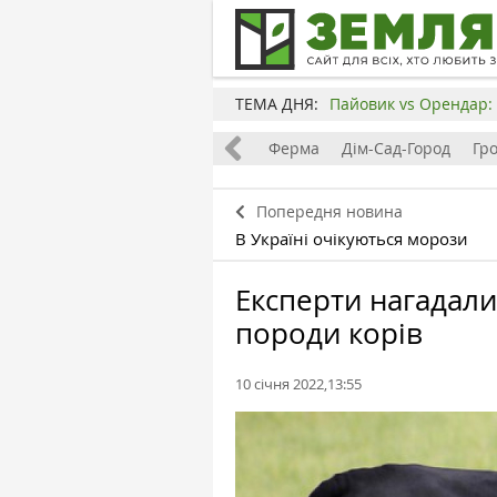
ТЕМА ДНЯ:
Пайовик vs Орендар: 
Все
Земля
Бізнес
Ферма
Дім-Сад-Город
Гр
Попередня новина
В Україні очікуються морози
Експерти нагадали
породи корів
10 січня 2022,13:55