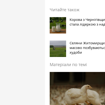
Читайте також
Корова з Чернігівщ
стала лідеркою з на
Селяни Житомирщ
масово позбуваютьс
худоби
Матеріали по темі