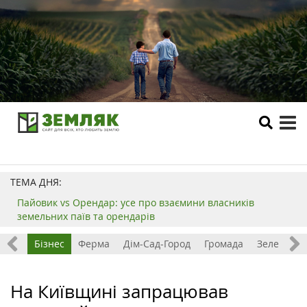
tog
me
ТЕМА ДНЯ:
Пайовик vs Орендар: усе про взаємини власників
земельних паїв та орендарів
емля
Бізнес
Ферма
Дім-Сад-Город
Громада
Зелений т
На Київщині запрацював