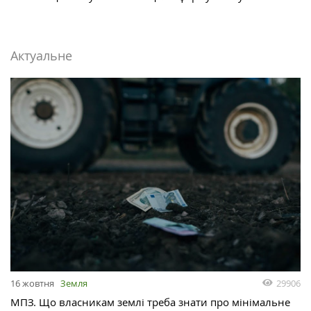
Актуальне
29906
16 жовтня
Земля
МПЗ. Що власникам землі треба знати про мінімальне