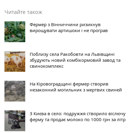
Читайте також
Фермер з Вінниччини ризикнув
вирощувати артишоки і не програв
Поблизу села Ракобовти на Львівщині
збудують новий комбікормовий завод та
свинокомплекс
На Кіровоградщині фермер створив
незаконний могильник з мертвих свиней
З Києва в село: подружжя створило віслючу
ферму та продає молоко по 1000 грн за літр