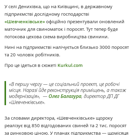
У селі Денихівка, що на Київщині, в державному
підприємстві дослідному господарстві
«Шевченківське»
офіційно презентували оновлений
маточник для свиноматок і поросят. Тут тепер буде
потокова цехова схема виробництва свинини.
Нині на підприємстві налічується близько 3000 поросят
та 20 чоловік робітників.
Про це ідеться в сюжеті
Kurkul.com
«В першу чергу — це соціальний проект, це робочі
місця. Наразі йде реконструкція приміщень, а також
модернізація», —
Олег Балагура
, директор ДП ДГ
«Шевченківське».
За словами директора, «Шевченківське» щороку
реалізує від 850 відгодованих свиней та 2 тис. поросят
за ринковою ціною. У планах підприємства — щомісяця