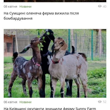
40
08 квітня
Новини
На Сумщині оленяча ферма вижила після
бомбардування
52
06 квітня
Новини
На Київщині окупанти знищили ферму Sunny Farm