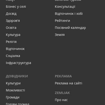
Бізнес у селі
Консультації
Досвід
Відпочинок і хобі
Здоров'я
Рейтинги
Освіта
Посівний календар
Культура
Земля
Релігія
Відпочинок
Соціалка
Інфраструктура
ДОВІДНИКИ
РЕКЛАМА
Культури
Реклама на сайті
Можливості
ZEMLIAK
Громади
Про нас
Голови громад