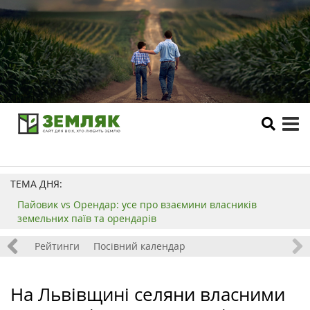
tog
me
ТЕМА ДНЯ:
Пайовик vs Орендар: усе про взаємини власників
земельних паїв та орендарів
 хобі
Рейтинги
Посівний календар
На Львівщині селяни власними