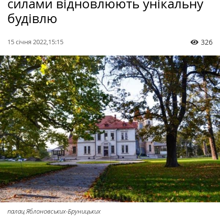
силами відновлюють унікальну
будівлю
15 січня 2022,15:15
326
палац Яблоновських-Бруницьких