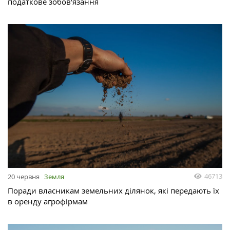
податкове зобов’язання
46713
20 червня
Земля
Поради власникам земельних ділянок, які передають їх
в оренду агрофірмам