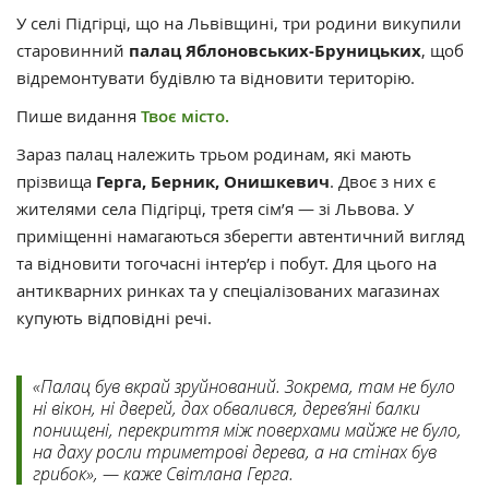
У селі Підгірці, що на Львівщині, три родини викупили
старовинний
палац Яблоновських-Бруницьких
, щоб
відремонтувати будівлю та відновити територію.
Пише видання
Твоє місто.
Зараз палац належить трьом родинам, які мають
прізвища
Герга, Берник, Онишкевич
. Двоє з них є
жителями села Підгірці, третя сім’я — зі Львова. У
приміщенні намагаються зберегти автентичний вигляд
та відновити тогочасні інтер’єр і побут. Для цього на
антикварних ринках та у спеціалізованих магазинах
купують відповідні речі.
«Палац був вкрай зруйнований. Зокрема, там не було
ні вікон, ні дверей, дах обвалився, дерев’яні балки
понищені, перекриття між поверхами майже не було,
на даху росли триметрові дерева, а на стінах був
грибок», — каже Світлана Герга.