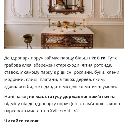
Дендропарк поруч займає площу більш ніж
8 га.
Тут є
грабова алея, збережені старі сходи, літня ротонда,
ставок. У самому парку є рідкісні рослини, буки, клени,
модрини, ялиці, платани, а також дерева, яким,
здавалось би, не підходять місцеві кліматичні умови.
Нині палац
не має статусу державної пам’ятки
на
відміну від дендропарку поруч (він є пам’яткою садово-
паркового мистецтва XVIII століття).
Читайте також: