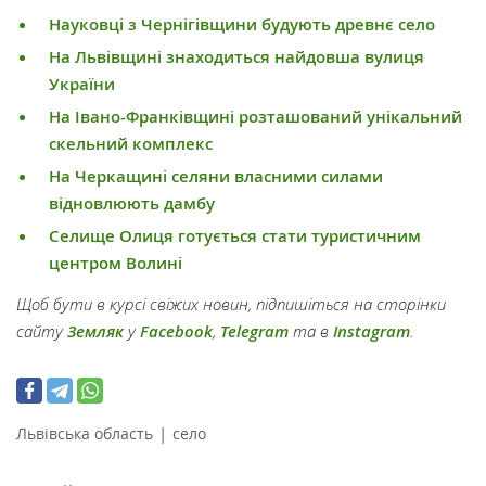
Науковці з Чернігівщини будують древнє село
На Львівщині знаходиться найдовша вулиця
України
На Івано-Франківщині розташований унікальний
скельний комплекс
На Черкащині селяни власними силами
відновлюють дамбу
Селище Олиця готується стати туристичним
центром Волині
Щоб бути в курсі свіжих новин, підпишіться на сторінки
сайту
Земляк
у
Facebook
,
Telegram
та в
Instagram
.
|
Львівська область
село