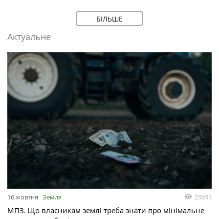
БІЛЬШЕ
Актуальне
29931
16 жовтня
Земля
МПЗ. Що власникам землі треба знати про мінімальне