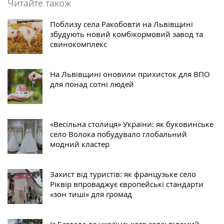
Читайте також
Поблизу села Ракобовти на Львівщині
збудують новий комбікормовий завод та
свинокомплекс
На Львівщині оновили прихисток для ВПО
для понад сотні людей
«Весільна столиця» України: як буковинське
село Волока побудувало глобальний
модний кластер
Захист від туристів: як французьке село
Ріквір впроваджує європейські стандарти
«зон тиші» для громад
Із Багдада до українського села: відомий