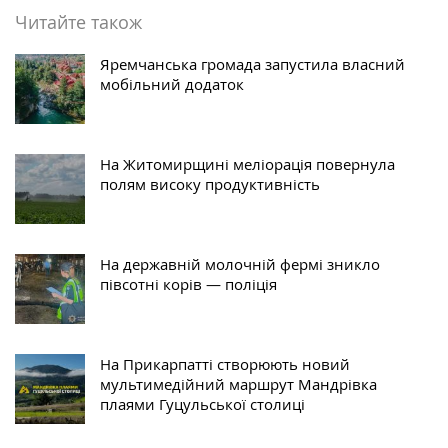
Читайте також
Яремчанська громада запустила власний
мобільний додаток
На Житомирщині меліорація повернула
полям високу продуктивність
На державній молочній фермі зникло
півсотні корів — поліція
На Прикарпатті створюють новий
мультимедійний маршрут Мандрівка
плаями Гуцульської столиці