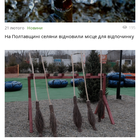
195
21 лютого
Новини
На Полтавщині селяни відновили місце для відпочинку