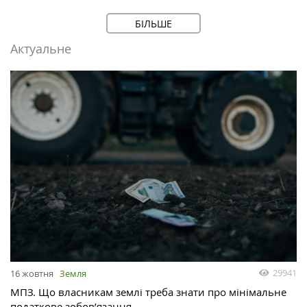
БІЛЬШЕ
Актуальне
29941
16 жовтня
Земля
МПЗ. Що власникам землі треба знати про мінімальне
податкове зобов’язання