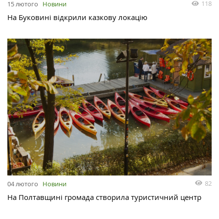
118
15 лютого
Новини
На Буковині відкрили казкову локацію
82
04 лютого
Новини
На Полтавщині громада створила туристичний центр