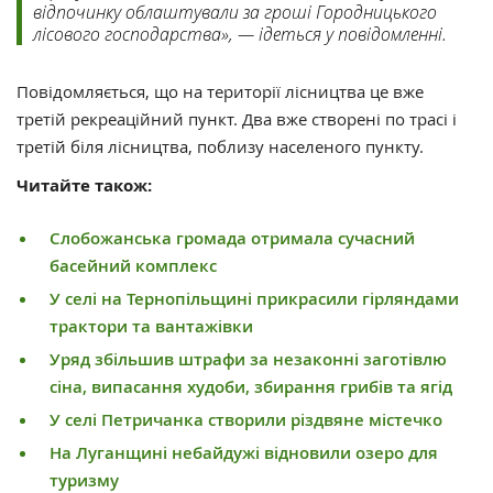
відпочинку облаштували за гроші Городницького
лісового господарства», — ідеться у повідомленні.
Повідомляється, що на території лісництва це вже
третій рекреаційний пункт. Два вже створені по трасі і
третій біля лісництва, поблизу населеного пункту.
Читайте також:
Слобожанська громада отримала сучасний
басейний комплекс
У селі на Тернопільщині прикрасили гірляндами
трактори та вантажівки
Уряд збільшив штрафи за незаконні заготівлю
сіна, випасання худоби, збирання грибів та ягід
У селі Петричанка створили різдвяне містечко
На Луганщині небайдужі відновили озеро для
туризму