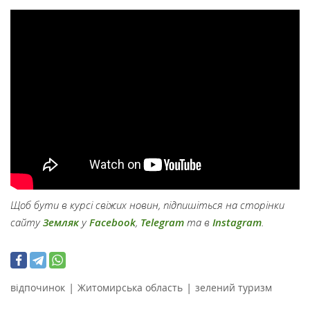
Щоб бути в курсі свіжих новин, підпишіться на сторінки
сайту
Земляк
у
Facebook
,
Telegram
та в
Instagram
.
|
|
відпочинок
Житомирська область
зелений туризм