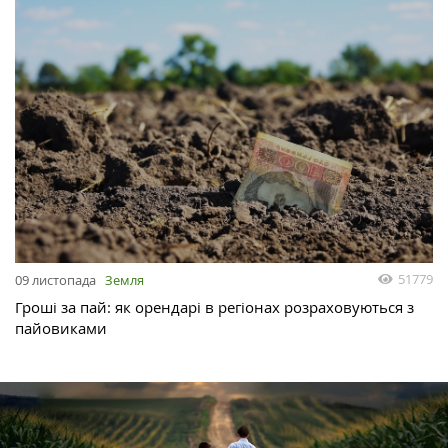
51779
09 листопада
Земля
Гроші за пай: як орендарі в регіонах розраховуються з
пайовиками