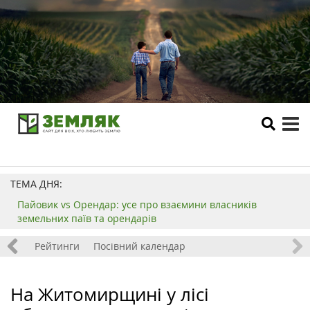
tog
me
ТЕМА ДНЯ:
Пайовик vs Орендар: усе про взаємини власників
земельних паїв та орендарів
 хобі
Рейтинги
Посівний календар
На Житомирщині у лісі