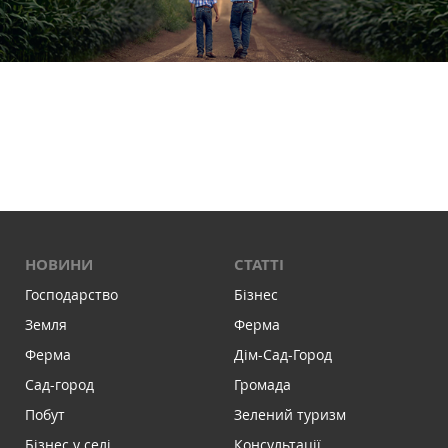
НОВИНИ
СТАТТІ
Господарство
Бізнес
Земля
Ферма
Ферма
Дім-Сад-Город
Сад-город
Громада
Побут
Зелений туризм
Бізнес у селі
Консультації