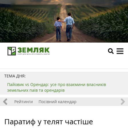
tog
me
ТЕМА ДНЯ:
Пайовик vs Орендар: усе про взаємини власників
земельних паїв та орендарів
 хобі
Рейтинги
Посівний календар
Паратиф у телят частіше