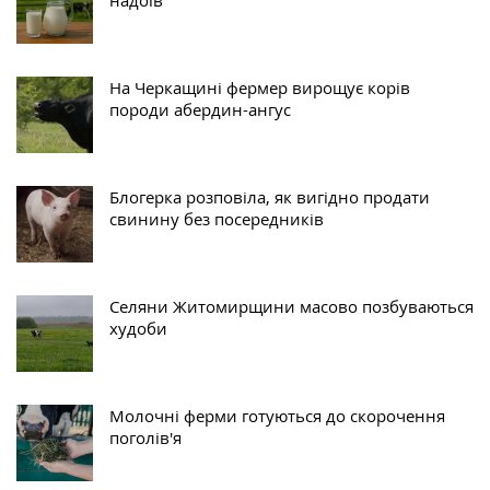
надоїв
На Черкащині фермер вирощує корів
породи абердин-ангус
Блогерка розповіла, як вигідно продати
свинину без посередників
Селяни Житомирщини масово позбуваються
худоби
Молочні ферми готуються до скорочення
поголів'я