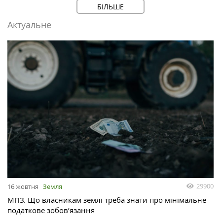
БІЛЬШЕ
Актуальне
29900
16 жовтня
Земля
МПЗ. Що власникам землі треба знати про мінімальне
податкове зобов’язання