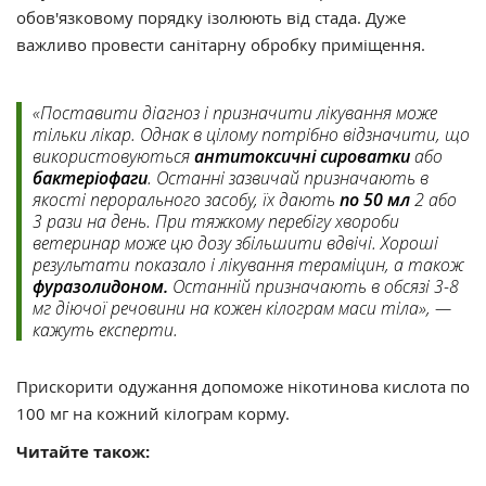
обов'язковому порядку ізолюють від стада. Дуже
важливо провести санітарну обробку приміщення.
«Поставити діагноз і призначити лікування може
тільки лікар. Однак в цілому потрібно відзначити, що
використовуються
антитоксичні сироватки
або
бактеріофаги
. Останні зазвичай призначають в
якості перорального засобу, їх дають
по 50 мл
2 або
3 рази на день. При тяжкому перебігу хвороби
ветеринар може цю дозу збільшити вдвічі. Хороші
результати показало і лікування тераміцин, а також
фуразолидоном.
Останній призначають в обсязі 3-8
мг діючої речовини на кожен кілограм маси тіла», —
кажуть експерти.
Прискорити одужання допоможе нікотинова кислота по
100 мг на кожний кілограм корму.
Читайте також: