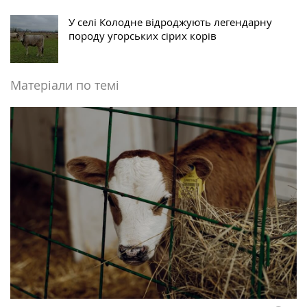
У селі Колодне відроджують легендарну
породу угорських сірих корів
Матеріали по темі