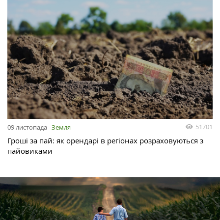
51701
09 листопада
Земля
Гроші за пай: як орендарі в регіонах розраховуються з
пайовиками