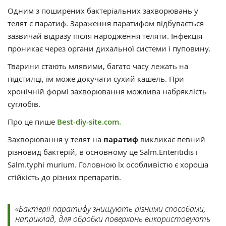
Одним з поширених бактеріальних захворювань у
телят є паратиф. Зараження паратифом відбувається
зазвичай відразу після народження теляти. Інфекція
проникає через органи дихальної системи і пуповину.
Тварини стають млявими, багато часу лежать на
підстилці, їм може докучати сухий кашель. При
хронічній формі захворювання можлива набряклість
суглобів.
Про це пише
Best-diy-site.com.
Захворювання у телят на
паратиф
викликає певний
різновид бактерій, в основному це Salm.Enteritidis і
Salm.typhi murium. Головною їх особливістю є хороша
стійкість до різних препаратів.
«Бактерії паратифу знищують різними способами,
наприклад, для обробки поверхонь використовують