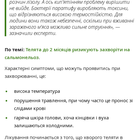
розчин лізолу. А ось кип'ятінням проблему вирішити
не вийде. Бактерії паратифу виробляють токсини,
що відрізняються високою термостійкістю. Для
людини вони також небезпечні, оскільки при вживанні
зараженого м'яса можливо сильне отруєння», —
зазначили експерти.
По темі:
Телята до 2 місяців ризикують захворіти на
сальмонельоз
.
Характерні симптоми, що можуть проявитись при
захворюванні, це:
висока температура
порушення травлення, при чому часто це пронос зі
слідами крові
гаряча шкіра голови, хоча кінцівки і вуха
залишаються холодними.
Лікування починається з того, що хворого теляти в