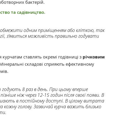
роботворних бактерій.
ство та садівництво.
 обмежити одним приміщенням або кліткою, так
гії, з’явиться можливість правильно годувати
 курчатам ставлять окремі годівниці з
річковим
 Мінеральні складові сприяють ефективному
мів.
т годують 8 раз в день. При цьому вперше
ізніше ніж через 12-15 годин після своєї появи. В
ишають в постійному доступі. В цілому витрата
а кожну голову. Зазвичай курча важить близько
ти.