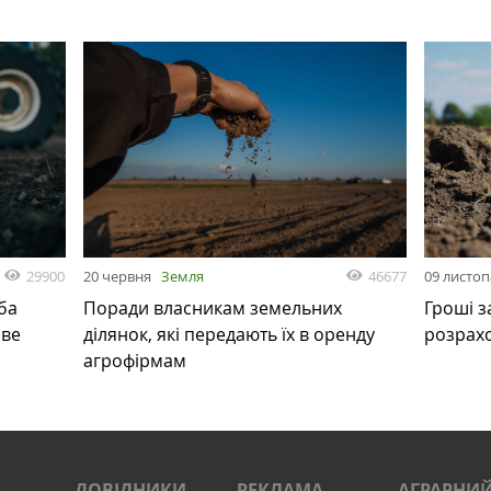
29900
46677
20 червня
Земля
09 листо
ба
Поради власникам земельних
Гроші з
ове
ділянок, які передають їх в оренду
розрах
агрофірмам
ДОВІДНИКИ
РЕКЛАМА
АГРАРНИЙ