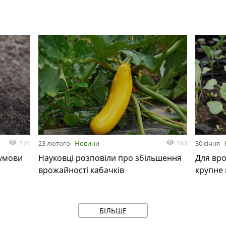
174
163
23 лютого
Новини
30 січня
 умови
Науковці розповіли про збільшення
Для вро
врожайності кабачків
крупне 
БІЛЬШЕ