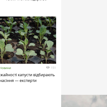
151
Новини
жайності капусти відбирають
насіння — експерти