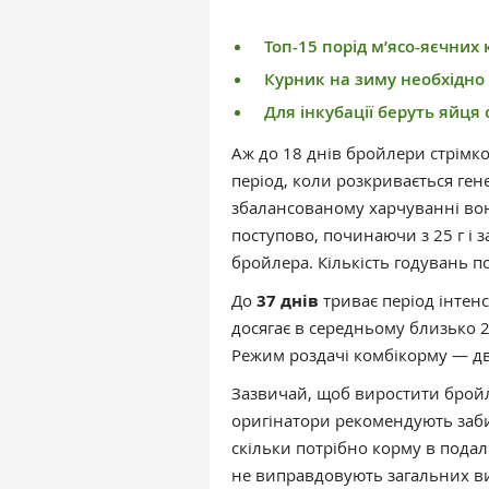
Топ-15 порід м’ясо-яєчних
Курник на зиму необхідно
Для інкубації беруть яйця
Аж до 18 днів бройлери стрімк
період, коли розкривається ге
збалансованому харчуванні вон
поступово, починаючи з 25 г і 
бройлера. Кількість годувань по
До
37 днів
триває період інтен
досягає в середньому близько 2
Режим роздачі комбікорму — дв
Зазвичай, щоб виростити бройле
оригінатори рекомендують забив
скільки потрібно корму в подал
не виправдовують загальних в