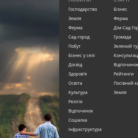
Господарство
Бізнес
Земля
Ферма
Ферма
Дім-Сад-Го
Сад-город
Громада
Побут
Зелений т
Бізнес у селі
Консультац
Досвід
Відпочинок 
Здоров'я
Рейтинги
Освіта
Посівний к
Культура
Земля
Релігія
Відпочинок
Соціалка
Інфраструктура