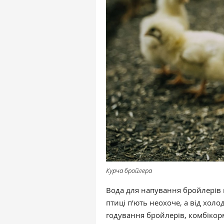
Курча бройлера
Вода для напування бройлерів 
птиці п’ють неохоче, а від холодн
годування бройлерів, комбіко