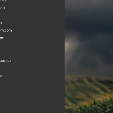
com
m
om.com
com
com.ua
e