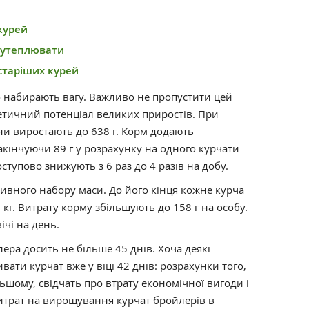
 курей
 утеплювати
 старіших курей
о набирають вагу. Важливо не пропустити цей
нетичний потенціал великих приростів. При
и виростають до 638 г. Корм додають
закінчуючи 89 г у розрахунку на одного курчати
ступово знижують з 6 раз до 4 разів на добу.
сивного набору маси. До його кінця кожне курча
 кг. Витрату корму збільшують до 158 г на особу.
ічі на день.
ра досить не більше 45 днів. Хоча деякі
ати курчат вже у віці 42 днів: розрахунки того,
ьшому, свідчать про втрату економічної вигоди і
итрат на вирощування курчат бройлерів в