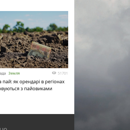
51701
пада
Земля
а пай: як орендарі в регіонах
овуються з пайовиками
 IQ