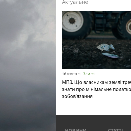
Актуальне
16 жовтня
Земля
МПЗ. Що власникам землі тре
знати про мінімальне податк
зобов’язання
НОВИНИ
СТАТТІ