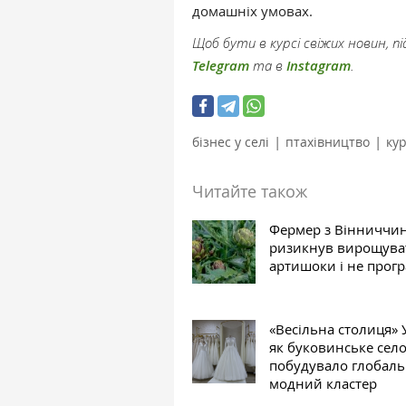
домашніх умовах.
Щоб бути в курсі свіжих новин, 
Telegram
та в
Instagram
.
|
|
бізнес у селі
птахівництво
ку
Читайте також
Фермер з Вінниччи
ризикнув вирощува
артишоки і не прог
«Весільна столиця» 
як буковинське сел
побудувало глобал
модний кластер