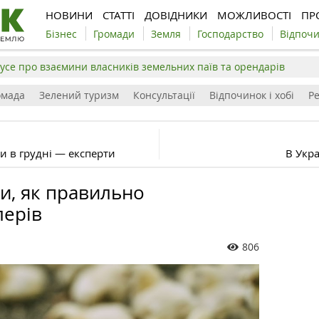
НОВИНИ
СТАТТІ
ДОВІДНИКИ
МОЖЛИВОСТІ
ПР
Бізнес
Громади
Земля
Господарство
Відпоч
усе про взаємини власників земельних паїв та орендарів
омада
Зелений туризм
Консультації
Відпочинок і хобі
Р
ти в грудні — експерти
В Укр
и, як правильно
ерів
806