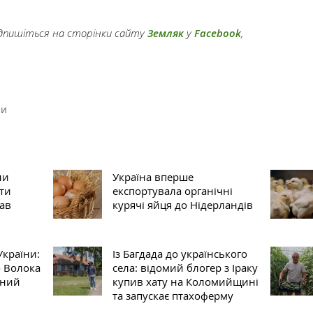
підпишіться на сторінки сайту
Земляк
у
Facebook
,
ри
ни
Україна вперше
ти
експортувала органічні
рав
курячі яйця до Нідерландів
України:
Із Багдада до українського
о Волока
села: відомий блогер з Іраку
ьний
купив хату на Коломийщині
та запускає птахоферму