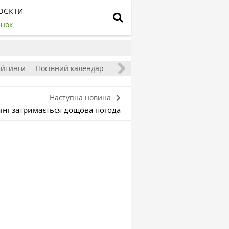
ОЄКТИ
инок
ейтинги
Посівний календар
Наступна новина
аїні затримається дощова погода