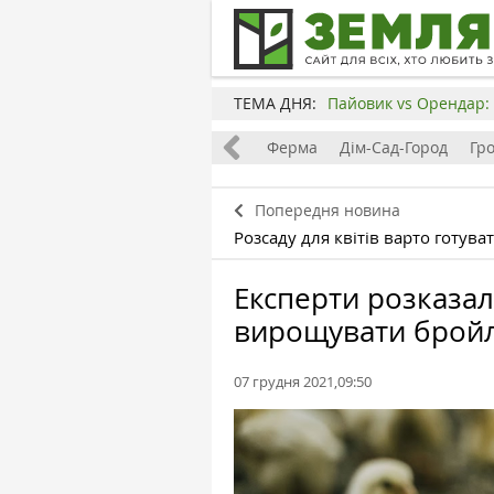
ТЕМА ДНЯ:
Пайовик vs Орендар: 
Все
Земля
Бізнес
Ферма
Дім-Сад-Город
Гр
Попередня новина
Розсаду для квітів варто готува
Експерти розказал
вирощувати бройл
07 грудня 2021,09:50