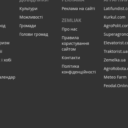
Культури
Реклама на сайті
Latifundist.
Можливості
Kurkul.com
ZEMLIAK
род
Громади
AgroPolit.co
Про нас
Голови громад
Superagron
Правила
уризм
Elevatorist.
користування
сайтом
ії
Traktorist.ua
Контакти
і хобі
Zemelka.ua
Політика
AgroRobota.
конфіденційності
алендар
Meteo Farm
Feodal.Onlin