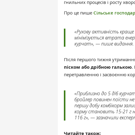
гнильних процесів і росту хво
Про це пише
Сільське господар
«Рухову активність краще
мінімізується втрата енер
курчат», — пише видання.
Після першого тижня утримання
піском або дрібною галькою
.
перетравленню і засвоєнню кор
«Приблизно до 5 діб курча
бройлер повинен поїсти не п
першу добу комбікорм зал
корму становить 15-21 г н
116 г», — зазначили експер
Читайте також: