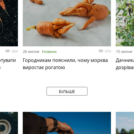
304
470
26 липня
Новини
15 липня
отувати
Городникам пояснили, чому морква
Дачника
и
виростає рогатою
дозріва
БІЛЬШЕ