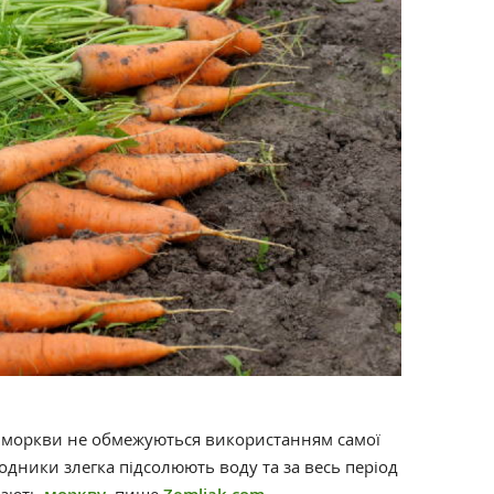
і моркви не обмежуються використанням самої
дники злегка підсолюють воду та за весь період