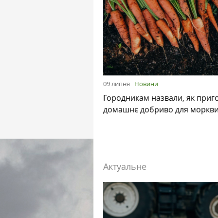
09 липня
Новини
Городникам назвали, як приг
домашнє добриво для моркв
Актуальне