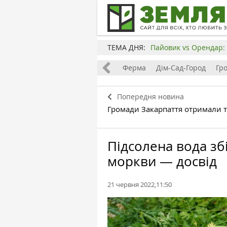
ТЕМА ДНЯ:
Пайовик vs Орендар: 
Все
Земля
Бізнес
Ферма
Дім-Сад-Город
Гр
Попередня новина
Громади Закарпаття отримали т
Підсолена вода зб
моркви — досвід
21 червня 2022,11:50