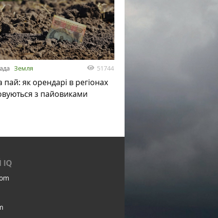
51744
пада
Земля
а пай: як орендарі в регіонах
овуються з пайовиками
 IQ
com
m