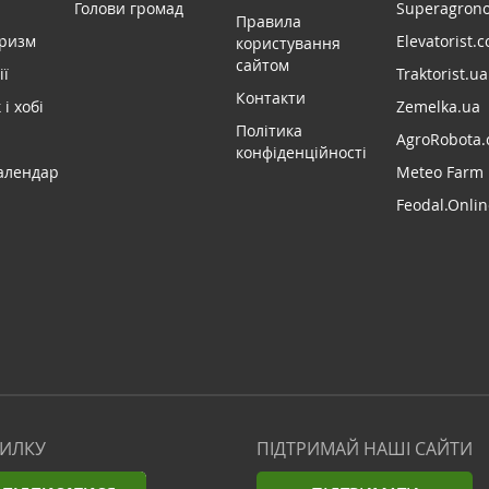
Голови громад
Superagron
Правила
уризм
Elevatorist.
користування
сайтом
ії
Traktorist.ua
Контакти
і хобі
Zemelka.ua
Політика
AgroRobota.
конфіденційності
алендар
Meteo Farm
Feodal.Onlin
СИЛКУ
ПІДТРИМАЙ НАШІ САЙТИ