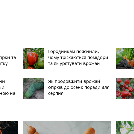
Городникам пояснили,
гірки та
чому тріскаються помідори
ітку
та як урятувати врожай
ини
Як продовжити врожай
ки
огірків до осені: поради для
гною на
серпня