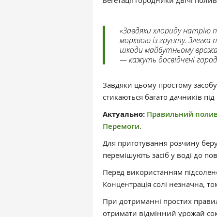
вегетації городники двічі пол
«Завдяки хлориду натрію 
морквою із грунту. Злегка 
шкоди майбутньому врожаю
— кажуть досвідчені город
Завдяки цьому простому засобу
стикаються багато дачників під
Актуально:
Правильний полив
Перемоги
.
Для приготування розчину бер
перемішують засіб у воді до по
Перед використанням підсолено
Концентрація солі незначна, т
При дотриманні простих прави
отримати відмінний урожай сок