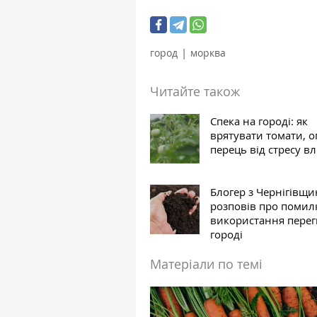
|
город
морква
Читайте також
Спека на городі: як
врятувати томати, о
перець від стресу вл
Блогер з Чернігівщ
розповів про помил
використання пере
городі
Матеріали по темі