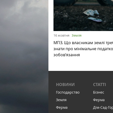
16 жовтня
Земля
МПЗ. Що власникам землі тре
знати про мінімальне податк
зобов’язання
НОВИНИ
СТАТТІ
Господарство
Бізнес
Земля
Ферма
Ферма
Дім-Сад-Го