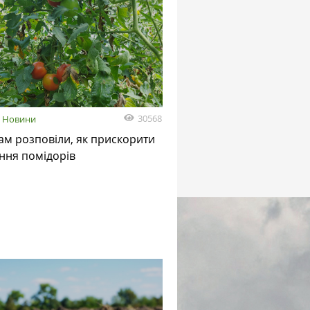
30568
Новини
м розповіли, як прискорити
ння помідорів