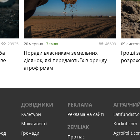
29925
46699
20 червня
Земля
09 листо
ба
Поради власникам земельних
Гроші з
ове
ділянок, які передають їх в оренду
розрах
агрофірмам
ДОВІДНИКИ
РЕКЛАМА
АГРАРНИЙ
Культури
Реклама на сайті
Latifundist.
Можливості
Kurkul.com
ZEMLIAK
род
Громади
AgroPolit.co
Про нас