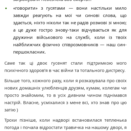
«говорити» з гусятами — вони настільки мило
завжди реагують на мої чи синові слова, що
здається, ніхто ніколи так не радів розмові зі мною;
а це дуже гостро знову-таки відчувається як для
дружини військового на службі, коли із твоїх
найближчих фізично співрозмовників — наш син-
першокласник.
Саме так ці двоє гусенят стали підтримкою мого
психічного здоров’я в час війни та тотального дистресу.
Більше того, кожного разу, коли я розказувала про своїх
нових домашніх улюбленців друзям, кумам, колегам чи
просто знайомим, то в усіх дивним чином піднімався
настрій. Власне, усміхалися з мене всі, хто знав про цю
затію )
Трохи пізніше, коли надворі встановилася тепленька
погода і почала відростати травичка на нашому дворі, я