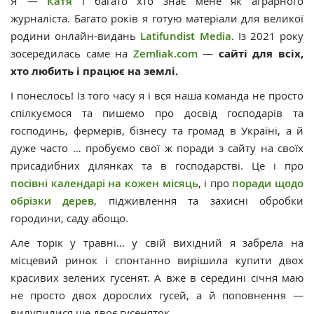
Я —
Катя
і багато хто знає мене як аграрного
журналіста. Багато років я готую матеріали для великої
родини онлайн-видань
Latifundist Media
. Із 2021 року
зосередилась саме на
Zemliak.com
—
сайті для всіх,
хто любить і працює на землі.
І понеслось! Із того часу я і вся наша команда не просто
спілкуємося та пишемо про досвід господарів та
господинь, фермерів, бізнесу та громад в Україні, а й
дуже часто … пробуємо свої ж поради з сайту на своїх
присадибних ділянках та в господарстві. Це і про
посівні календарі на кожен місяць
, і про
поради щодо
обрізки дерев
, підживлення та захисні обробки
городини, саду абощо.
Але торік у травні… у свій вихідний я забрела на
місцевий ринок і спонтанно вирішила купити двох
красивих зелених гусенят. А вже в середині січня маю
не просто двох дорослих гусей, а й поповнення —
вилупилися ще двоє гусеняток.