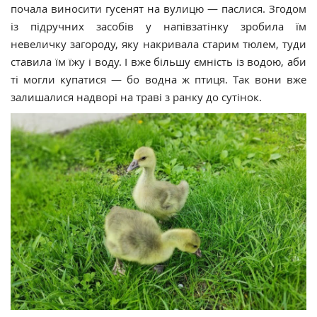
почала виносити гусенят на вулицю — паслися. Згодом
із підручних засобів у напівзатінку зробила їм
невеличку загороду, яку накривала старим тюлем, туди
ставила їм їжу і воду. І вже більшу ємність із водою, аби
ті могли купатися — бо водна ж птиця. Так вони вже
залишалися надворі на траві з ранку до сутінок.