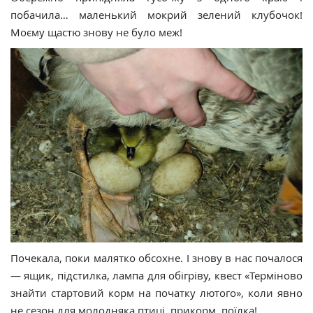
побачила… маленький мокрий зелений клубочок!
Моєму щастю знову не було меж!
Почекала, поки малятко обсохне. І знову в нас почалося
— ящик, підстилка, лампа для обігріву, квест «Терміново
знайти стартовий корм на початку лютого», коли явно
не сезон для молодняка птиці, прикорм, поїлка!