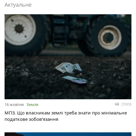
Актуальне
29908
16 жовтня
Земля
МПЗ. Що власникам землі треба знати про мінімальне
податкове зобов’язання