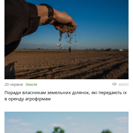
46683
20 червня
Земля
Поради власникам земельних ділянок, які передають їх
в оренду агрофірмам