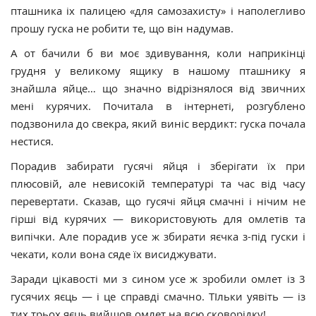
пташника іх палицею «для самозахисту» і наполегливо
прошу гуска не робити те, що він надумав.
А от бачили б ви моє здивування, коли наприкінці
грудня у великому ящику в нашому пташнику я
знайшла яйце… що значно відрізнялося від звичних
мені курячих. Почитала в інтернеті, розгублено
подзвонила до свекра, який виніс вердикт: гуска почала
нестися.
Порадив забирати гусячі яйця і зберігати їх при
плюсовій, але невисокій температурі та час від часу
перевертати. Сказав, що гусячі яйця смачні і нічим не
гірші від курячих — використовують для омлетів та
випічки. Але порадив усе ж збирати яєчка з-під гуски і
чекати, коли вона сяде їх висиджувати.
Заради цікавості ми з сином усе ж зробили омлет із 3
гусячих яєць — і це справді смачно. ТІльки уявіть — із
тих трьох яєць вийшов омлет на всю сковорідку!