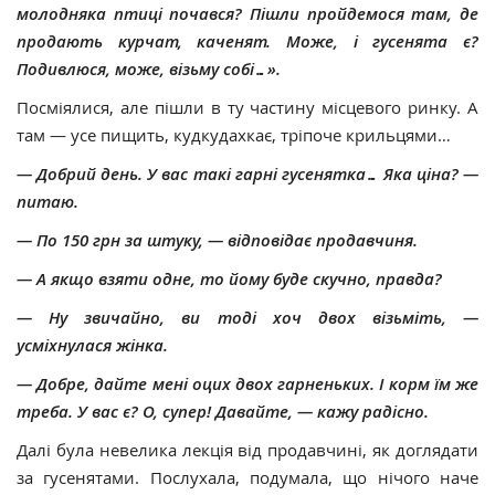
молодняка птиці почався? Пішли пройдемося там, де
продають курчат, каченят. Може, і гусенята є?
Подивлюся, може, візьму собі…».
Посміялися, але пішли в ту частину місцевого ринку. А
там — усе пищить, кудкудахкає, тріпоче крильцями…
— Добрий день. У вас такі гарні гусенятка… Яка ціна? —
питаю.
— По 150 грн за штуку, — відповідає продавчиня.
— А якщо взяти одне, то йому буде скучно, правда?
— Ну звичайно, ви тоді хоч двох візьміть, —
усміхнулася жінка.
— Добре, дайте мені оцих двох гарненьких. І корм їм же
треба. У вас є? О, супер! Давайте, — кажу радісно.
Далі була невелика лекція від продавчині, як доглядати
за гусенятами. Послухала, подумала, що нічого наче