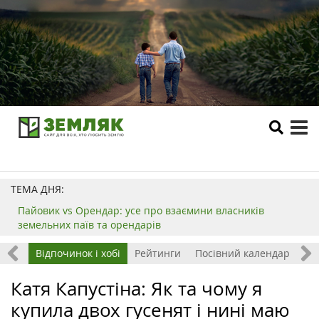
tog
me
ТЕМА ДНЯ:
Пайовик vs Орендар: усе про взаємини власників
земельних паїв та орендарів
тації
Відпочинок і хобі
Рейтинги
Посівний календар
Катя Капустіна: Як та чому я
купила двох гусенят і нині маю