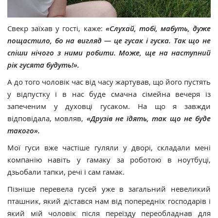
Свекр заїхав у гості, каже:
«Слухай, тобі, мабуть, дуже
пощастило, бо на вигляд — це гусак і гуска. Так що не
спіши нічого з ними робити. Може, ще на наступний
рік гусята будуть!».
А до того чоловік час від часу жартував, що його пустять
у відпустку і в нас буде смачна сімейна вечеря із
запеченим у духовці гусаком. На що я завжди
відповідала, мовляв,
«Друзів не їдять, так що не буде
такого».
Мої гуси вже частіше гуляли у дворі, складали мені
компанію навіть у гамаку за роботою в ноутбуці,
дзьобали тапки, речі і сам гамак.
Пізніше перевела гусей уже в загальний невеликий
пташник, який дістався нам від попередніх господарів і
який мій чоловік після переїзду переобладнав для