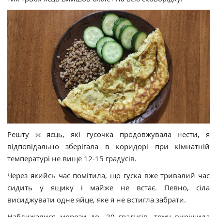
Решту ж яєць, які гусочка продовжувала нести, я
відповідально зберігала в коридорі при кімнатній
температурі не вище 12-15 градусів.
Через якийсь час помітила, що гуска вже тривалий час
сидить у ящику і майже не встає. Певно, сіла
висиджувати одне яйце, яке я не встигла забрати.
Наближалися морози до -20 градусів, тому вирішила