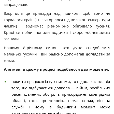
запрацювало!
Закріпила це приладдя над ящиком, щоб воно не
торкалося країв (і не загорілося від високої температури
лампи) і водночас рівномірно обігрівало гусенят.
Крихітки поїли, попили водички і скоро «обнявшись»
заснули.
Нашому 8-річному синові теж дуже сподобалися
маленькі гусочки і він радісно допомагав доглядати за
ними.
Але мені в цьому процесі подобалося два моменти:
поки ти працюєш із гусенятами, то відволікаєшся від
того, що відбувається довкола — війни, російських
ракет, шалених обстрілів прикордоння моєї рідної
області, того, що чоловіка немає поряд, він на
службі і йому в будь-який момент може
загрожувати небезпека або смерть…