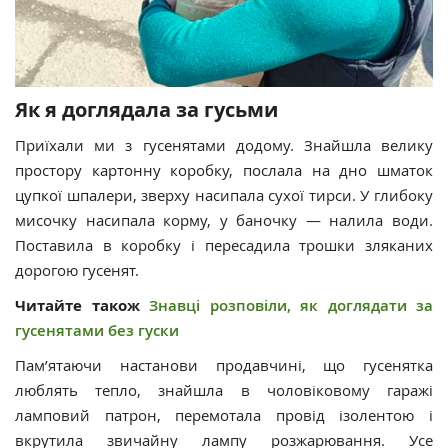
Як я доглядала за гусьми
Приїхали ми з гусенятами додому. Знайшла велику
простору картонну коробку, послала на дно шматок
цупкої шпалери, зверху насипала сухої тирси. У глибоку
мисочку насипала корму, у баночку — налила води.
Поставила в коробку і пересадила трошки зляканих
дорогою гусенят.
Читайте також
Знавці розповіли, як доглядати за
гусенятами без гуски
Пам’ятаючи настанови продавчині, що гусенятка
люблять тепло, знайшла в чоловіковому гаражі
ламповий патрон, перемотала провід ізолентою і
вкрутила звичайну лампу розжарювання. Усе