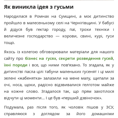
Як виникла ідея з гусьми
Народилася в Ромнах на Сумщині, а моє дитинство
пройшло в малесенькому селі на Чернігівщині. У бабусі
й дідуся був гектар городу, паї, трохи техніки і
величезне господарство — корови, свині, курі, гуси
тощо.
Якось із колегою обговорювали матеріали для нашого
сайту про
бізнес на гусях
,
секрети розведення гусей
,
їхні породи
і все, що ними пов’язано. То згадала, як у
дитинстві пасла цілі табуни маленьких гусенят і ці милі
зелені «жабенятка» залазили на мене малу, щипали за
очі, носа, щоки, радісно відзвивалися гелготом майже
на кожне слово. Згадалося так, що прям захотілося
відчути ці моменти… І це був «перший дзвіночок».
Подумала, раз після того, як чоловік пішов у ЗСУ,
справляюся з доглядом за його домашніми