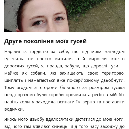
Друге покоління моїх гусей
Нарівні із гордістю за себе, що під моїм наглядом
гусенятка не просто вижили, а й виросли вже в
дорослих гусей, я, правда, забула, що дорослі гуси —
майже як собаки, які захищають свою територію,
шиплять і намагаються вже по-серйозному дзьобнути.
Тому згодом зі сторони більшого за розміром гусака
неодноразово були спроби проявити агресію в мій бік
навіть коли я заходила всипати їм зерно та поставити
водички.
Якось його дзьобу вдалося-таки дістатися до моєї ноги,
від чого там з’явився синець. Від того часу заходжу до