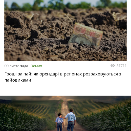
51711
09 листопада
Земля
Гроші за пай: як орендарі в регіонах розраховуються з
пайовиками