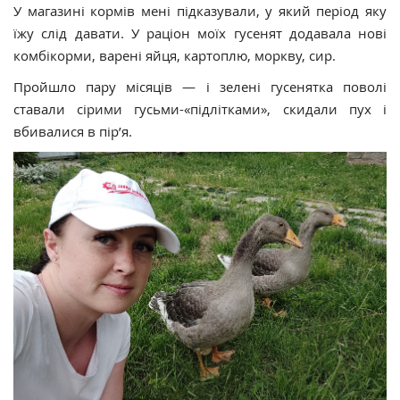
У магазині кормів мені підказували, у який період яку
їжу слід давати. У раціон моїх гусенят додавала нові
комбікорми, варені яйця, картоплю, моркву, сир.
Пройшло пару місяців — і зелені гусенятка поволі
ставали сірими гусьми-«підлітками», скидали пух і
вбивалися в пір’я.