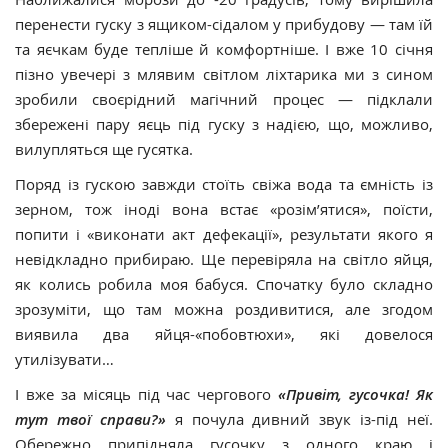
перенести гуску з ящиком-сідалом у прибудову — там їй
та яєчкам буде тепліше й комфортніше. І вже 10 січня
пізно увечері з млявим світлом ліхтарика ми з сином
зробили своєрідний магічний процес — підклали
збережені пару яєць під гуску з надією, що, можливо,
вилупляться ще гусятка.
Поряд із гускою завжди стоїть свіжа вода та ємність із
зерном, тож іноді вона встає «розім’ятися», поїсти,
попити і «виконати акт дефекації», результати якого я
невідкладно прибираю. Ще перевіряла на світло яйця,
як колись робила моя бабуся. Спочатку було складно
зрозуміти, що там можна роздивитися, але згодом
виявила два яйця-«побовтюхи», які довелося
утилізувати…
І вже за місяць під час чергового
«Привіт, гусочка! Як
тут твої справи?»
я почула дивний звук із-під неї.
Обережно припідняла гусочку з одного краю і