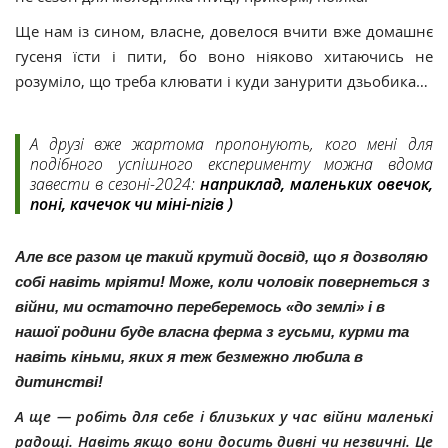
Ще нам із сином, власне, довелося вчити вже домашнє
гусеня їсти і пити, бо воно ніяково хитаючись не
розуміло, що треба клювати і куди занурити дзьобика…
А друзі вже жартома пропонують, кого мені для
подібного успішного експерименту можна вдома
завести в сезоні-2024:
наприклад, маленьких овечок,
поні, качечок чи міні-пігів )
Але все разом це такий крутий досвід, що я дозволяю
собі навіть мріяти! Може, коли чоловік повернеться з
війни, ми остаточно переберемось «до землі» і в
нашої родини буде власна ферма з гусьми, курми та
навіть кіньми, яких я теж безмежно любила в
дитинстві!
А ще — робіть для себе і близьких у час війни маленькі
радощі. Навіть якщо вони досить дивні чи незвичні. Це