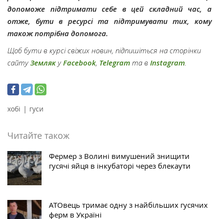
допоможе підтримати себе в цей складний час, а
отже, бути в ресурсі та підтримувати тих, кому
також потрібна допомога.
Щоб бути в курсі свіжих новин, підпишіться на сторінки
сайту
Земляк
у
Facebook
,
Telegram
та в
Instagram
.
|
хобі
гуси
Читайте також
Фермер з Волині вимушений знищити
гусячі яйця в інкубаторі через блекаути
АТОвець тримає одну з найбільших гусячих
ферм в Україні