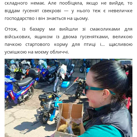
складного немає. Але пообіцяла, якщо не вийде, то
віддам гусенят свекрові — у нього теж є невеличке
господарство і він знається на цьому.
Отож, із базару ми вийшли зі смаколиками для
військових, ящиком із двома гусенятками, великою
пачкою стартового корму для птиці і… щасливою
усмішкою на моєму обличчі.