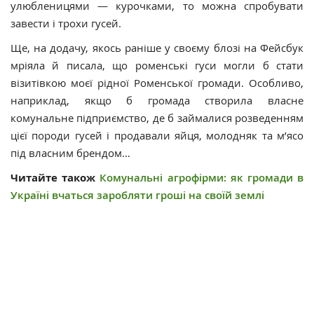
улюбленицями — курочками, то можна спробувати
завести і трохи гусей.
Ще, на додачу, якось раніше у своєму блозі на Фейсбук
мріяла й писала, що роменські гуси могли б стати
візитівкою моєї рідної Роменської громади. Особливо,
наприклад, якщо б громада створила власне
комунальне підприємство, де б займалися розведенням
цієї породи гусей і продавали яйця, молодняк та м’ясо
під власним брендом…
Читайте також
Комунальні агрофірми: як громади в
Україні вчаться заробляти гроші на своїй землі