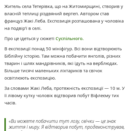
Житель села Тетерівка, що на Житомирщині, створив у
власній теплиці різдвяний вертеп. Автором став
француз Жакі Леба. Експозиція розташована у чоловіка
на подвір'ї в селі.
Про це ідеться у сюжеті
Суспільного.
В експозиції понад 50 мініфігур. Всі вони відтворюють
Біблійну історію. Там можна побачити янголів, різних
тварин і шлях мандрівників, які їдуть на верблюдах.
Більше тисячі маленьких ліхтариків та свічок
освітлюють експозицію.
За словами Жакі Леба, протяжність експозиції — 10 м. У
її лівому кутку чоловік відтворив побут Віфлеєму тих
часів.
«Ви можете побачити тут лозу, свічки — це знак
життя і миру. Я відтворив побут, продемонстрував,