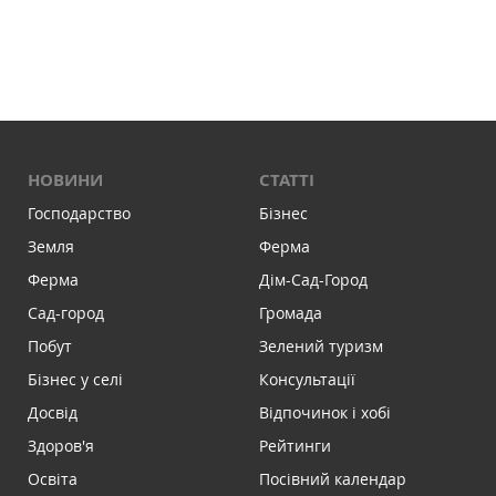
НОВИНИ
СТАТТІ
Господарство
Бізнес
Земля
Ферма
Ферма
Дім-Сад-Город
Сад-город
Громада
Побут
Зелений туризм
Бізнес у селі
Консультації
Досвід
Відпочинок і хобі
Здоров'я
Рейтинги
Освіта
Посівний календар