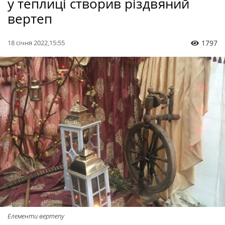
у теплиці створив різдвяний
вертеп
18 січня 2022,15:55
1797
Елементи вертепу