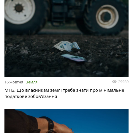
29939
16 жовтня
Земля
МПЗ. Що власникам землі треба знати про мінімальне
податкове зобов’язання