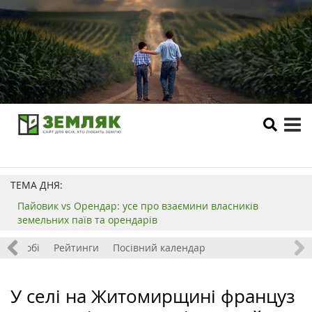
tog
me
ТЕМА ДНЯ:
Пайовик vs Орендар: усе про взаємини власників
земельних паїв та орендарів
ок і хобі
Рейтинги
Посівний календар
У селі на Житомирщині француз