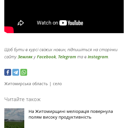
Щоб бути в курсі свіжих новин, підпишіться на сторінки
сайту
Земляк
у
Facebook
,
Telegram
та в
Instagram
.
|
Житомирська область
село
Читайте також
На Житомирщині меліорація повернула
полям високу продуктивність