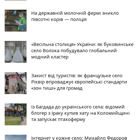
На державній молочній фермі зникло
півсотні корів — поліція
«Весільна столиця» України: як буковинське
село Волока побудувало глобальний
модний кластер
Захист від туристів: як французьке село
Ріквір впроваджує європейські стандарти
«зон тиші» для громад
Із Багдада до українського села: відомий
блогер з Іраку купив хату на Коломийщині
та запускає птахоферму
Інтернет у кожне село: Михайло Федоров