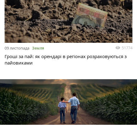
51774
09 листопада
Земля
Гроші за пай: як орендарі в регіонах розраховуються з
пайовиками