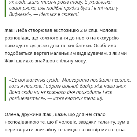
як люди жили тисячі років тому. Є українська
самопрядка, але подібні прядки були і в ті часи у
Вифлеємі», — ідеться в сюжеті.
Жакі Леба створював експозицію 2 місяці. Чоловік
розповідає, що кожного дня до нього на екскурсію
приходять сусідські діти та їхні батьки. Особливо
подобається вертеп маленьким відвідувачам, з якими
Жакі швидко знайшов спільну мову.
«Це мої маленькі сусіди. Маргарита прийшла першою,
коли я приїхав, і одразу мовний бар'єр між нами зник.
Вона сюди чи не кожного дня приходить і все
роздивляється», — каже власник теплиці.
Олена, дружина Жакі, каже, що для неї стало
несподіванкою те, що її чоловік, завдяки таланту, зумів
перетворити звичайну теплицю на витвір мистецтва.