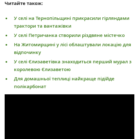
Читайте також:
У селі на Тернопільщині прикрасили гірляндами
трактори та вантажівки
У селі Петричанка створили різдвяне містечко
На Житомирщині у лісі облаштували локацію для
відпочинку
У селі Єлизаветівка знаходиться перший мурал з
королевою Єлизаветою
Для домашньої теплиці найкраще підійде
полікарбонат