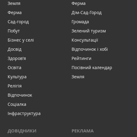
Земля
Ферма
Ферма
Дім-Сад-Город
Сад-город
Громада
Побут
Зелений туризм
Бізнес у селі
Консультації
Досвід
Відпочинок і хобі
Здоров'я
Рейтинги
Освіта
Посівний календар
Культура
Земля
Релігія
Відпочинок
Соціалка
Інфраструктура
ДОВІДНИКИ
РЕКЛАМА