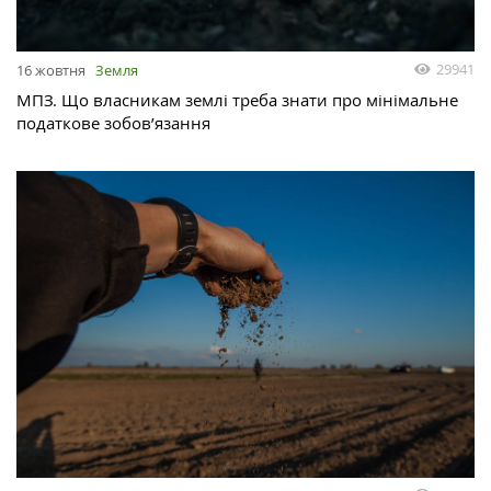
29941
16 жовтня
Земля
МПЗ. Що власникам землі треба знати про мінімальне
податкове зобов’язання