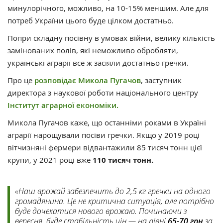
минулорічного, можливо, на 10-15% меншим. Але для
потреб України цього буде цілком достатньо.
Попри складну посівну в умовах війни, велику кількість
замінованих полів, які неможливо обробляти,
українські аграрії все ж засіяли достатньо гречки.
Про це
розповідає
Микола Пугачов
, заступник
директора з наукової роботи національного центру
Інститут аграрної економіки.
Микола Пугачов каже, що останніми роками в Україні
аграрії нарощували посіви гречки. Якщо у 2019 році
вітчизняні фермери відвантажили 85 тисяч тонн цієї
крупи, у 2021 році вже
110 тисяч тонн.
«Наш врожай забезпечить до 2,5 кг гречки на одного
громадянина. Це не критична ситуація, але потрібно
буде дочекатися нового врожаю. Починаючи з
вересня, буде стабільність цін — на рівні
65-70 грн
за