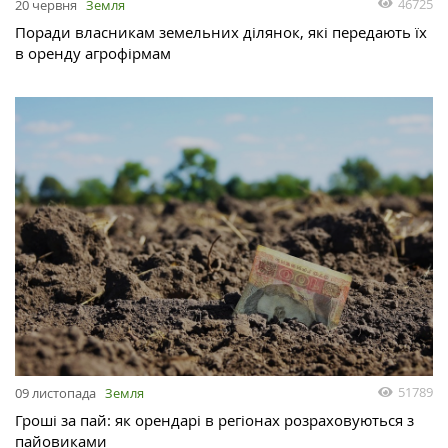
46725
20 червня
Земля
Поради власникам земельних ділянок, які передають їх
в оренду агрофірмам
51789
09 листопада
Земля
Гроші за пай: як орендарі в регіонах розраховуються з
пайовиками