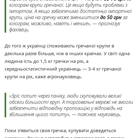
кілограм крупи гречаної. Це якщо будуть проблеми з
імпортом. А якщо забезпечимо достатньо імпортної
крупи, ціна на гречку може зменшитися
до 50 грн
за
кілограм, можливо, навіть і менше», — прогнозує
фахівець.
До того ж українці споживають гречаної крупи в
декілька разів більше, ніж в інших країнах. У світі одна
людина їсть до 1,5 кг гречки на рік, а
середньостатистичний українець — 3-4 кг гречаної
крупи на рік, каже агронауковець.
«Зріс попит через паніку, люди скуповували великі
обсяги більшості круп. А торговельні мережі не змогли
забезпечити відповідну пропозицію у відповідь на
збільшення цього попиту», — пояснює науковець.
Поки з'явиться своя гречка, купувати доведеться
іноземну. Раніше імпорт був з агресора росії, а також