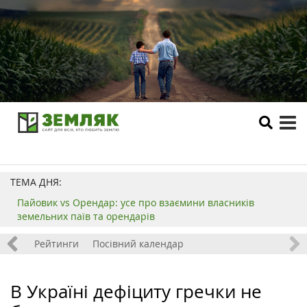
tog
me
ТЕМА ДНЯ:
Пайовик vs Орендар: усе про взаємини власників
земельних паїв та орендарів
 хобі
Рейтинги
Посівний календар
В Україні дефіциту гречки не