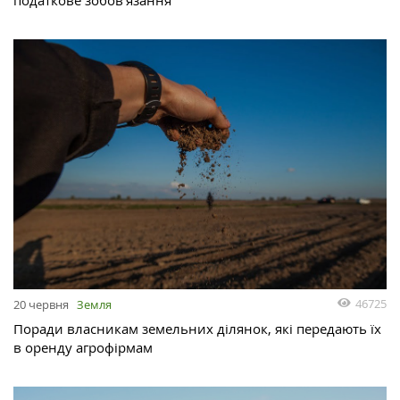
податкове зобов’язання
46725
20 червня
Земля
Поради власникам земельних ділянок, які передають їх
в оренду агрофірмам