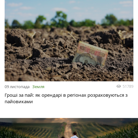
51789
09 листопада
Земля
Гроші за пай: як орендарі в регіонах розраховуються з
пайовиками