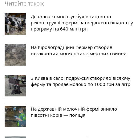
Читайте також
Держава компенсує будівництво та
реконструкцію ферм: затверджено бюджетну
програму на 640 млн грн
На Кіровоградщині фермер створив
незаконний могильник з мертвих свиней
З Києва в село: подружжя створило віслючу
ферму та продає молоко по 1000 грн за літр
На державній молочній фермі зникло
півсотні корів — поліція