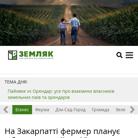
tog
me
ТЕМА ДНЯ:
Пайовик vs Орендар: усе про взаємини власників
земельних паїв та орендарів
емля
Бізнес
Ферма
Дім-Сад-Город
Громада
Зелений т
На Закарпатті фермер планує