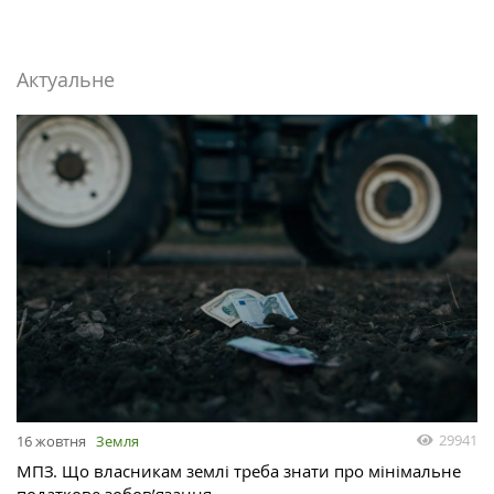
Актуальне
29941
16 жовтня
Земля
МПЗ. Що власникам землі треба знати про мінімальне