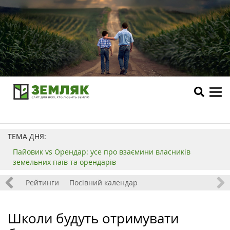
tog
me
ТЕМА ДНЯ:
Пайовик vs Орендар: усе про взаємини власників
земельних паїв та орендарів
 хобі
Рейтинги
Посівний календар
Школи будуть отримувати