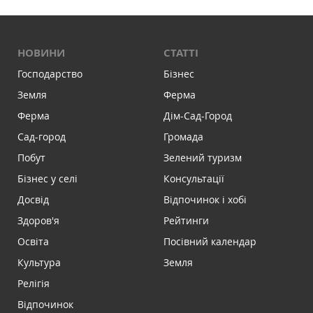
НОВИНИ
СТАТТІ
Господарство
Бізнес
Земля
Ферма
Ферма
Дім-Сад-Город
Сад-город
Громада
Побут
Зелений туризм
Бізнес у селі
Консультації
Досвід
Відпочинок і хобі
Здоров'я
Рейтинги
Освіта
Посівний календар
Культура
Земля
Релігія
Відпочинок