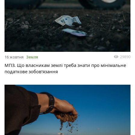
29890
16 жовтня
Земля
МПЗ. Що власникам землі треба знати про мінімальне
податкове зобов’язання