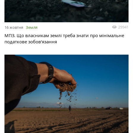
29941
16 жовтня
Земля
МПЗ. Що власникам землі треба знати про мінімальне
податкове зобов’язання