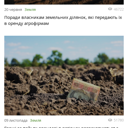
46722
20 червня
Земля
Поради власникам земельних ділянок, які передають їх
в оренду агрофірмам
51780
09 листопада
Земля