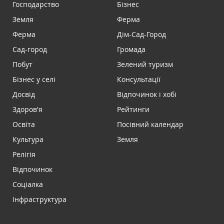
Господарство
Бізнес
Земля
Ферма
Ферма
Дім-Сад-Город
Сад-город
Громада
Побут
Зелений туризм
Бізнес у селі
Консультації
Досвід
Відпочинок і хобі
Здоров'я
Рейтинги
Освіта
Посівний календар
Культура
Земля
Релігія
Відпочинок
Соціалка
Інфраструктура