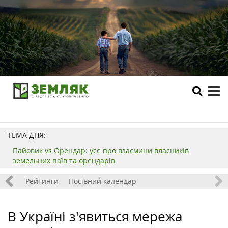
tog
me
ТЕМА ДНЯ:
Пайовик vs Орендар: усе про взаємини власників
земельних паїв та орендарів
 хобі
Рейтинги
Посівний календар
В Україні з'явиться мережа