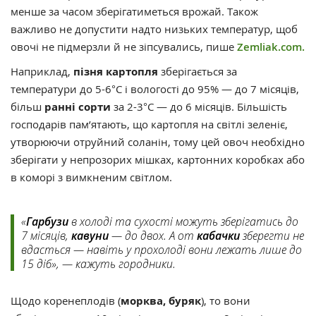
менше за часом зберігатиметься врожай. Також
важливо не допустити надто низьких температур, щоб
овочі не підмерзли й не зіпсувались, пише
Zemliak.com.
Наприклад,
пізня картопля
зберігається за
температури до 5-6°С і вологості до 95% — до 7 місяців,
більш
ранні сорти
за 2-3°С — до 6 місяців. Більшість
господарів пам’ятають, що картопля на світлі зеленіє,
утворюючи отруйний соланін, тому цей овоч необхідно
зберігати у непрозорих мішках, картонних коробках або
в коморі з вимкненим світлом.
«
Гарбузи
в холоді та сухості можуть зберігатись до
7 місяців,
кавуни
— до двох. А от
кабачки
зберегти не
вдасться — навіть у прохолоді вони лежать лише до
15 діб», — кажуть городники.
Щодо коренеплодів (
морква, буряк
), то вони