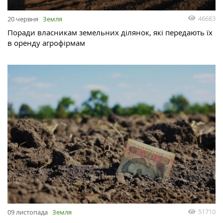
46683
20 червня
Земля
Поради власникам земельних ділянок, які передають їх
в оренду агрофірмам
51710
09 листопада
Земля