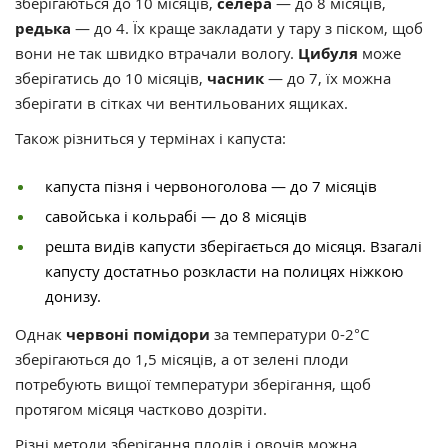
зберігаються до 10 місяців,
селера
— до 8 місяців,
редька
— до 4. Їх краще закладати у тару з піском, щоб
вони не так швидко втрачали вологу.
Цибуля
може
зберігатись до 10 місяців,
часник
— до 7, їх можна
зберігати в сітках чи вентильованих ящиках.
Також різниться у термінах і капуста:
капуста пізня і червоноголова — до 7 місяців
савойська і кольрабі — до 8 місяців
решта видів капусти зберігається до місяця. Взагалі
капусту достатньо розкласти на полицях ніжкою
донизу.
Однак
червоні помідори
за температури 0-2°С
зберігаються до 1,5 місяців, а от зелені плоди
потребують вищої температури зберігання, щоб
протягом місяця частково дозріти.
Різні методи зберігання плодів і овочів можна