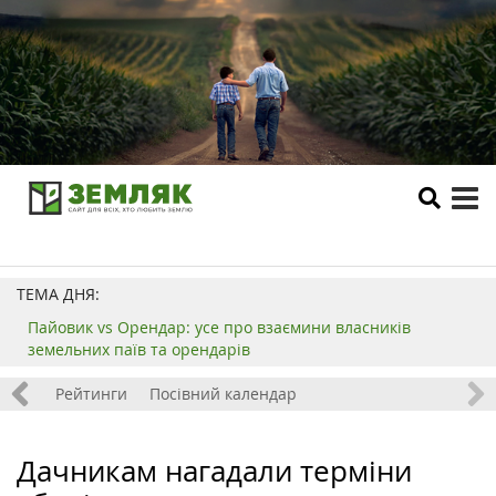
tog
me
ТЕМА ДНЯ:
Пайовик vs Орендар: усе про взаємини власників
земельних паїв та орендарів
 хобі
Рейтинги
Посівний календар
Дачникам нагадали терміни