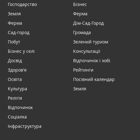
Господарство
Бізнес
Земля
Ферма
Ферма
Дім-Сад-Город
Сад-город
Громада
Побут
Зелений туризм
Бізнес у селі
Консультації
Досвід
Відпочинок і хобі
Здоров'я
Рейтинги
Освіта
Посівний календар
Культура
Земля
Релігія
Відпочинок
Соціалка
Інфраструктура