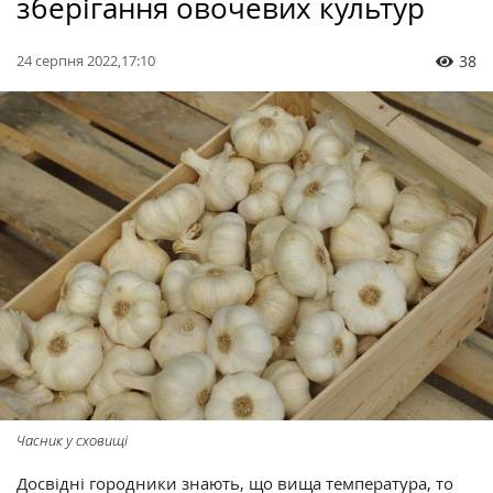
зберігання овочевих культур
24 серпня 2022,17:10
38
Часник у сховищі
Досвідні городники знають, що вища температура, то