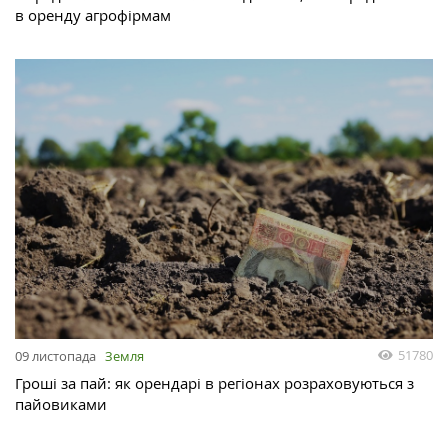
в оренду агрофірмам
51780
09 листопада
Земля
Гроші за пай: як орендарі в регіонах розраховуються з
пайовиками