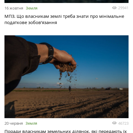
29941
16 жовтня
Земля
МПЗ. Що власникам землі треба знати про мінімальне
податкове зобов’язання
46723
20 червня
Земля
Поради власникам земельних ділянок, які передають їх