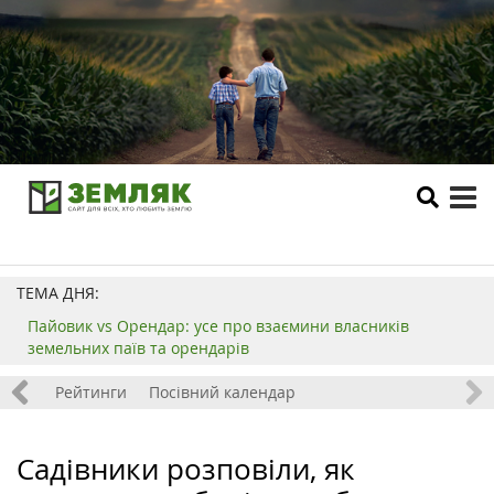
tog
me
ТЕМА ДНЯ:
Пайовик vs Орендар: усе про взаємини власників
земельних паїв та орендарів
 хобі
Рейтинги
Посівний календар
Садівники розповіли, як