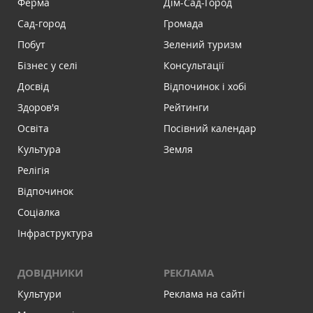
Ферма
Дім-Сад-Город
Сад-город
Громада
Побут
Зелений туризм
Бізнес у селі
Консультації
Досвід
Відпочинок і хобі
Здоров'я
Рейтинги
Освіта
Посівний календар
Культура
Земля
Релігія
Відпочинок
Соціалка
Інфраструктура
ДОВІДНИКИ
РЕКЛАМА
Культури
Реклама на сайті