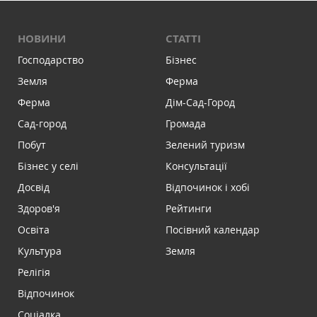
НОВИНИ
СТАТТІ
Господарство
Бізнес
Земля
Ферма
Ферма
Дім-Сад-Город
Сад-город
Громада
Побут
Зелений туризм
Бізнес у селі
Консультації
Досвід
Відпочинок і хобі
Здоров'я
Рейтинги
Освіта
Посівний календар
Культура
Земля
Релігія
Відпочинок
Соціалка