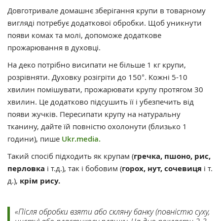
Довготривале домашнє зберігання крупи в товарному
вигляді потребує додаткової обробки. Щоб уникнути
появи комах та молі, допоможе додаткове
прожарювання в духовці.
На деко потрібно висипати не більше 1 кг крупи,
розрівняти. Духовку розігріти до 150°. Кожні 5-10
хвилин помішувати, прожарювати крупу протягом 30
хвилин. Це додатково підсушить її і убезпечить від
появи жучків. Пересипати крупу на натуральну
тканину, дайте їй повністю охолонути (близько 1
години), пише
Ukr.media.
Такий спосіб підходить як крупам (
гречка, пшоно, рис,
перловка
і т.д.), так і бобовим (
горох, нут, сочевиця
і т.
д.),
крім рису.
«Після обробки взяти або скляну банку (повністю суху,