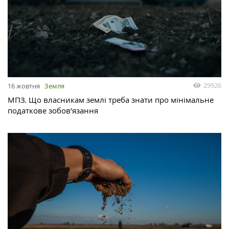
29926
16 жовтня
Земля
МПЗ. Що власникам землі треба знати про мінімальне
податкове зобов’язання