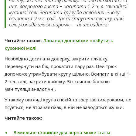
чисту) або пластикову пляшку. На дно покласти 2-3
шт. лаврового листа + насипати 1-2 ч. л. звичайної
кухонної солі. Засипати крупу до половини. Знову
всипати 1-2 ч.л. солі. Трохи струсити пляшку, щоб
сіль розподілилася шаром», — пише видання.
Читайте також:
Лаванда допоможе позбутись
кухонної молі
.
Необхідно досипати доверху, закрити пляшку.
Перевернути на бік, прокатати пару раз. Цей трюк
допоможе утрамбувати крупу щільно. Всипати в кінці 1-
2 ч.л. солі, закрити кришку. Зі скляною банкою
маніпуляції аналогічні.
У такому вигляді крупа спокійно зберігається роками, не
псується, не втрачає смак, в ній не заводяться жучки.
Читайте також:
Земельне сховище для зерна може стати