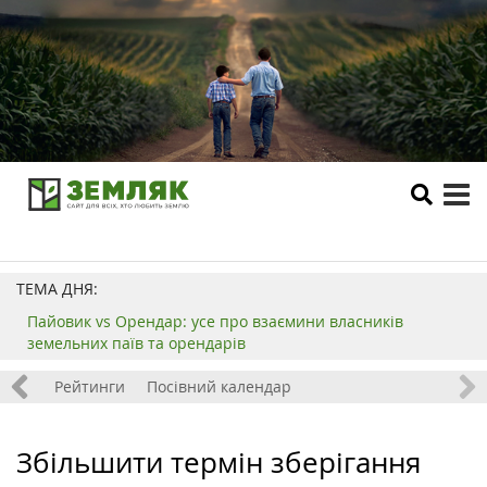
tog
me
ТЕМА ДНЯ:
Пайовик vs Орендар: усе про взаємини власників
земельних паїв та орендарів
 хобі
Рейтинги
Посівний календар
Збільшити термін зберігання