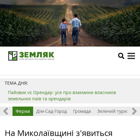
tog
me
ТЕМА ДНЯ:
Пайовик vs Орендар: усе про взаємини власників
земельних паїв та орендарів
ізнес
Ферма
Дім-Сад-Город
Громада
Зелений туризм
На Миколаївщині з'явиться