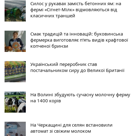
Силос у рукавах замість бетонних ям: на
фермі «Сігнет-Мілк» відмовляються від
класичних траншей
Смак традицій та інновацій: буковинська
фермерка виготовляє п'ять видів крафтової
копченої бринзи
Український переробник став
постачальником сиру до Великої Британії
На Волині збудують сучасну молочну ферму
на 1400 корів
На Черкащині для селян встановили
автомат зі свіжим молоком