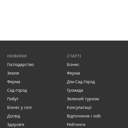
НОВИНИ
СТАТТІ
Господарство
Бізнес
Земля
Ферма
Ферма
Дім-Сад-Город
Сад-город
Громада
Побут
Зелений туризм
Бізнес у селі
Консультації
Досвід
Відпочинок і хобі
Здоров'я
Рейтинги