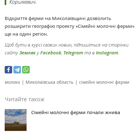
Корилкевич.
Відкриття ферми на Миколаївщині дозволить
розширити географію проекту «Сімейні молочні ферми»
ще на один регіон.
Щоб бути в курсі свіжих новин, підпишіться на сторінки
сайту
Земляк
у
Facebook
,
Telegram
та в
Instagram
.
|
|
молоко
Миколаївська область
сімейні молочні ферми
Читайте також
Сімейні молочні ферми почали жнива