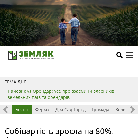
tog
me
ТЕМА ДНЯ:
Пайовик vs Орендар: усе про взаємини власників
земельних паїв та орендарів
емля
Бізнес
Ферма
Дім-Сад-Город
Громада
Зелений т
Собівартість зросла на 80%,