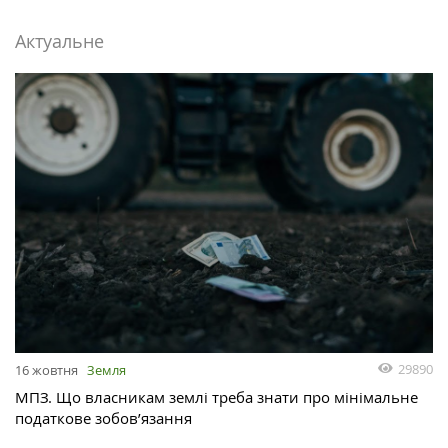
Актуальне
29890
16 жовтня
Земля
МПЗ. Що власникам землі треба знати про мінімальне
податкове зобов’язання