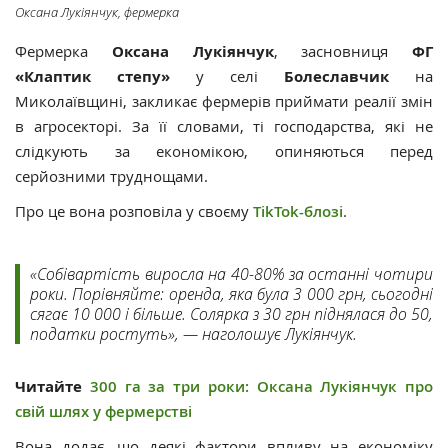
Оксана Лукіянчук, фермерка
Фермерка
Оксана Лукіянчук
, засновниця
ФГ
«Клаптик степу»
у селі
Болеславчик
на
Миколаївщині, закликає фермерів приймати реалії змін
в агросекторі. За її словами, ті господарства, які не
слідкують за економікою, опиняються перед
серйозними труднощами.
Про це вона розповіла у своєму
TikTok-блозі
.
«Собівартість виросла на 40-80% за останні чотири
роки. Порівняйте: оренда, яка була 3 000 грн, сьогодні
сягає 10 000 і більше. Солярка з 30 грн піднялася до 50,
податки ростуть», — наголошує Лукіянчук.
Читайте
300 га за три роки: Оксана Лукіянчук про
свій шлях у фермерстві
Вона додає, що деякі фактори впливу на економіку