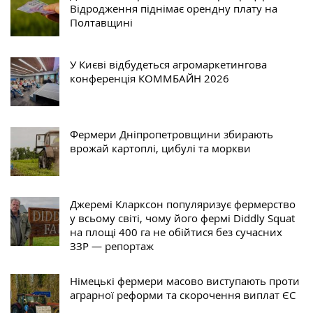
Відродження піднімає орендну плату на
Полтавщині
У Києві відбудеться агромаркетингова
конференція КОММБАЙН 2026
Фермери Дніпропетровщини збирають
врожай картоплі, цибулі та моркви
Джеремі Кларксон популяризує фермерство
у всьому світі, чому його фермі Diddly Squat
на площі 400 га не обійтися без сучасних
ЗЗР — репортаж
Німецькі фермери масово виступають проти
аграрної реформи та скорочення виплат ЄС