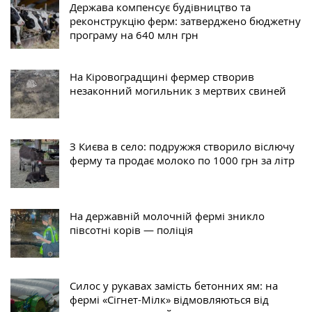
Держава компенсує будівництво та
реконструкцію ферм: затверджено бюджетну
програму на 640 млн грн
На Кіровоградщині фермер створив
незаконний могильник з мертвих свиней
З Києва в село: подружжя створило віслючу
ферму та продає молоко по 1000 грн за літр
На державній молочній фермі зникло
півсотні корів — поліція
Силос у рукавах замість бетонних ям: на
фермі «Сігнет-Мілк» відмовляються від