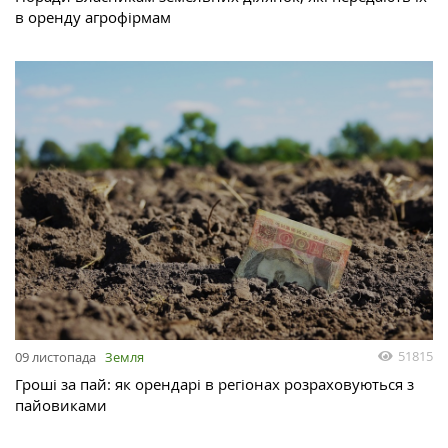
в оренду агрофірмам
51815
09 листопада
Земля
Гроші за пай: як орендарі в регіонах розраховуються з
пайовиками