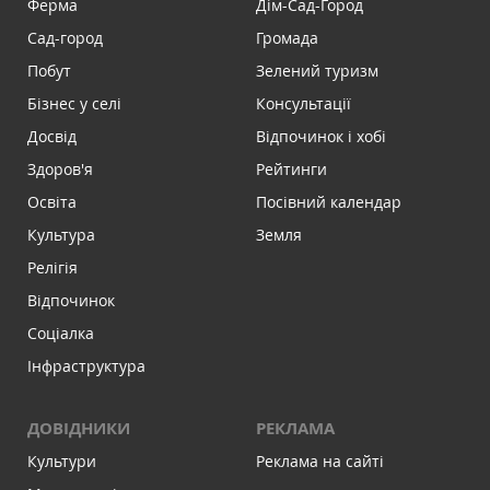
Ферма
Дім-Сад-Город
Сад-город
Громада
Побут
Зелений туризм
Бізнес у селі
Консультації
Досвід
Відпочинок і хобі
Здоров'я
Рейтинги
Освіта
Посівний календар
Культура
Земля
Релігія
Відпочинок
Соціалка
Інфраструктура
ДОВІДНИКИ
РЕКЛАМА
Культури
Реклама на сайті