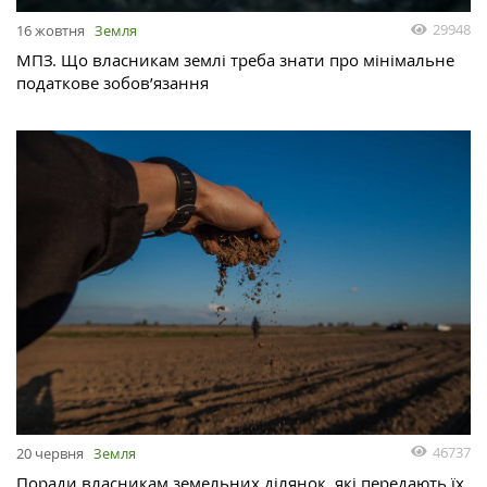
29948
16 жовтня
Земля
МПЗ. Що власникам землі треба знати про мінімальне
податкове зобов’язання
46737
20 червня
Земля
Поради власникам земельних ділянок, які передають їх