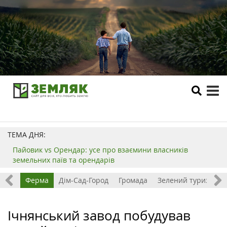
tog
me
ТЕМА ДНЯ:
Пайовик vs Орендар: усе про взаємини власників
земельних паїв та орендарів
ізнес
Ферма
Дім-Сад-Город
Громада
Зелений туризм
Ічнянський завод побудував