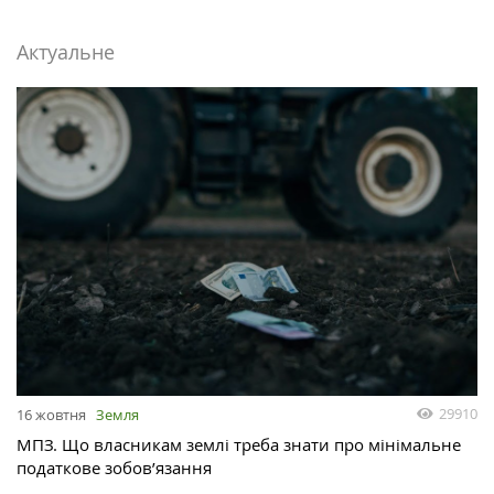
Актуальне
29910
16 жовтня
Земля
МПЗ. Що власникам землі треба знати про мінімальне
податкове зобов’язання