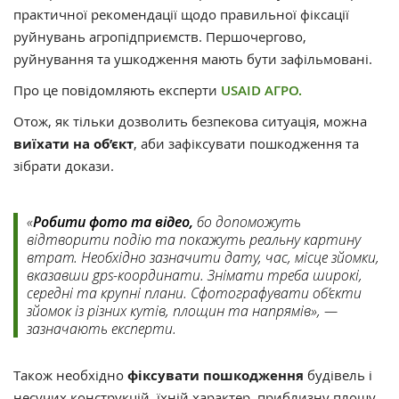
практичної рекомендації щодо правильної фіксації
руйнувань агропідприємств. Першочергово,
руйнування та ушкодження мають бути зафільмовані.
Про це повідомляють експерти
USAID АГРО.
Отож, як тільки дозволить безпекова ситуація, можна
виїхати на об’єкт
, аби зафіксувати пошкодження та
зібрати докази.
«
Робити фото та відео,
бо допоможуть
відтворити подію та покажуть реальну картину
втрат. Необхідно зазначити дату, час, місце зйомки,
вказавши gps-координати. Знімати треба широкі,
середні та крупні плани. Сфотографувати об’єкти
зйомок із різних кутів, площин та напрямів», —
зазначають експерти.
Також необхідно
фіксувати пошкодження
будівель і
несучих конструкцій, їхній характер, приблизну площу