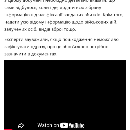
саме відбулося; коли і де; додати всю зібрану
інформацію під час фіксації завданих збитків. Крім того,
надати усю відому інформацію щодо військових дій,
залучених осіб, видів зброї тощо.
Експерти зауважили, якщо пошкодження неможливо
зафіксувати одразу, про це обов’язково потрібно
зазначити в документах.