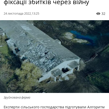
фіксації збитків через війну
24 листопада 2022,13:25
32
Зруйнована ферма
Експерти сільського господарства підготували Алгоритм