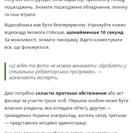
пошкоджень. Знімати пошкоджене обладнання, техніку
та інші втрати.
Відеозйомка має бути безперервною. Утримуйте кожен
відеокадр якомога стійкіше,
щонайменше 10 секунд
.
За можливості, знімати панораму. Варто коментувати
все, що фільмується.
«Ці відео та фото не можна змінювати: обробляти у
спеціальних редакторських програмах», —
зазначають експерти.
Далі потрібно
скласти протокол обстеження
або акт
фіксації за участю трьох осіб. Першою особою може бути
власник (людина, яка оглядала об'єкт), другою —
громадянин України (наприклад, житель села), третьою
— представник місцевої адміністрації.
У цьому документі необхідно детально вказати: що