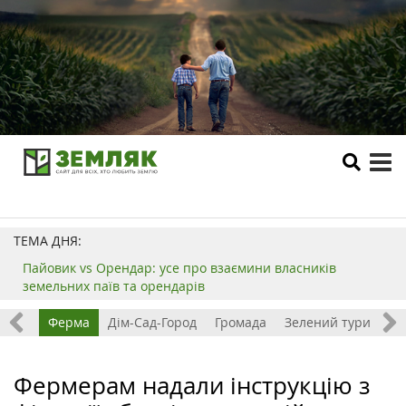
tog
me
ТЕМА ДНЯ:
Пайовик vs Орендар: усе про взаємини власників
земельних паїв та орендарів
ізнес
Ферма
Дім-Сад-Город
Громада
Зелений туризм
Фермерам надали інструкцію з