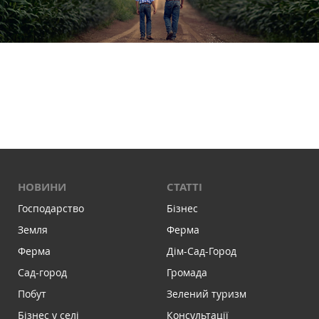
НОВИНИ
СТАТТІ
Господарство
Бізнес
Земля
Ферма
Ферма
Дім-Сад-Город
Сад-город
Громада
Побут
Зелений туризм
Бізнес у селі
Консультації