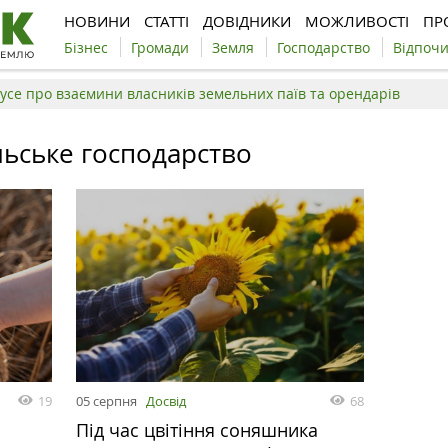
НОВИНИ
СТАТТІ
ДОВІДНИКИ
МОЖЛИВОСТІ
ПР
Бізнес
Громади
Земля
Господарство
Відпоч
усе про взаємини власників земельних паїв та орендарів
льське господарство
19
05 серпня
Досвід
68
Під час цвітіння соняшника