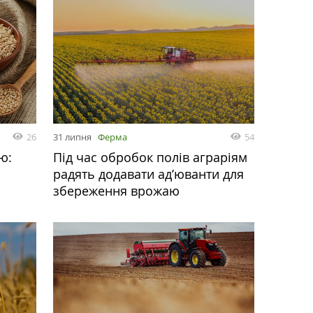
26
31 липня
Ферма
54
ю:
Під час обробок полів аграріям
радять додавати ад’юванти для
збереження врожаю