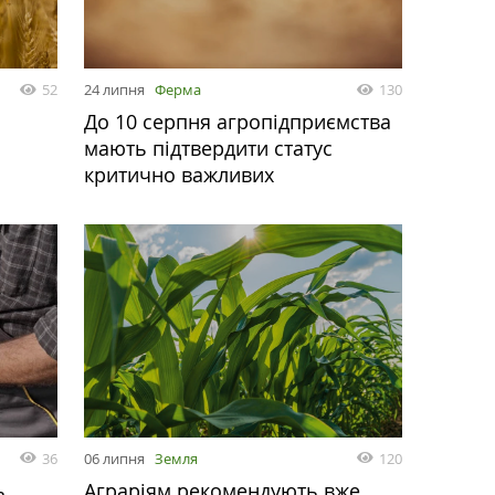
52
24 липня
Ферма
130
До 10 серпня агропідприємства
мають підтвердити статус
критично важливих
36
06 липня
Земля
120
ь
Аграріям рекомендують вже