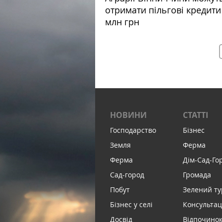
отримати пільгові кредити
млн грн
НОВИНИ
СТАТТІ
Господарство
Бізнес
Земля
Ферма
Ферма
Дім-Сад-Го
Сад-город
Громада
Побут
Зелений т
Бізнес у селі
Консультац
Досвід
Відпочинок 