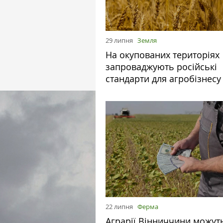
29 липня
Земля
На окупованих територіях
запроваджують російські
стандарти для агробізнесу
22 липня
Ферма
Аграрії Вінниччини можут