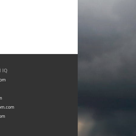
 IQ
com
m
om.com
com