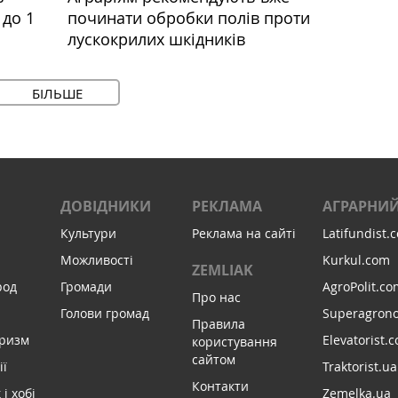
 до 1
починати обробки полів проти
лускокрилих шкідників
БІЛЬШЕ
ДОВІДНИКИ
РЕКЛАМА
АГРАРНИЙ
Культури
Реклама на сайті
Latifundist.
Можливості
Kurkul.com
ZEMLIAK
род
Громади
AgroPolit.co
Про нас
Голови громад
Superagron
Правила
уризм
Elevatorist.
користування
сайтом
ії
Traktorist.ua
Контакти
і хобі
Zemelka.ua