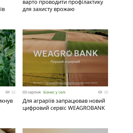
варто проводити профілактику
ів
для захисту врожаю
32
03 серпня
Бізнес у селі
30
икнув
Для аграріїв запрацював новий
цифровий сервіс WEAGROBANK