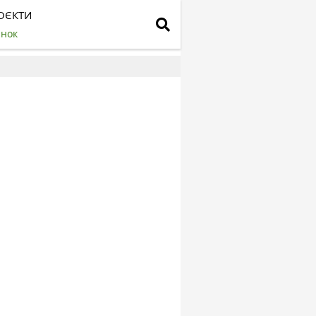
ОЄКТИ
инок