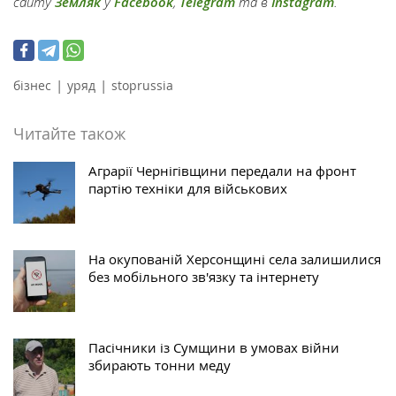
сайту
Земляк
у
Facebook
,
Telegram
та в
Instagram
.
|
|
бізнес
уряд
stoprussia
Читайте також
Аграрії Чернігівщини передали на фронт
партію техніки для військових
На окупованій Херсонщині села залишилися
без мобільного зв'язку та інтернету
Пасічники із Сумщини в умовах війни
збирають тонни меду