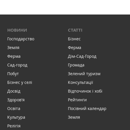
НОВИНИ
СТАТТІ
Господарство
Бізнес
Земля
Ферма
Ферма
Дім-Сад-Город
Сад-город
Громада
Побут
Зелений туризм
Бізнес у селі
Консультації
Досвід
Відпочинок і хобі
Здоров'я
Рейтинги
Освіта
Посівний календар
Культура
Земля
Релігія