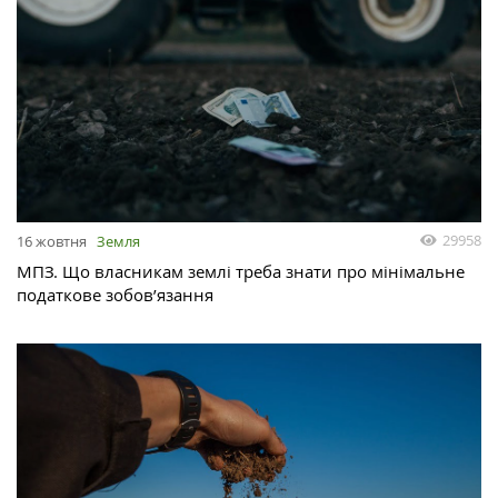
29958
16 жовтня
Земля
МПЗ. Що власникам землі треба знати про мінімальне
податкове зобов’язання