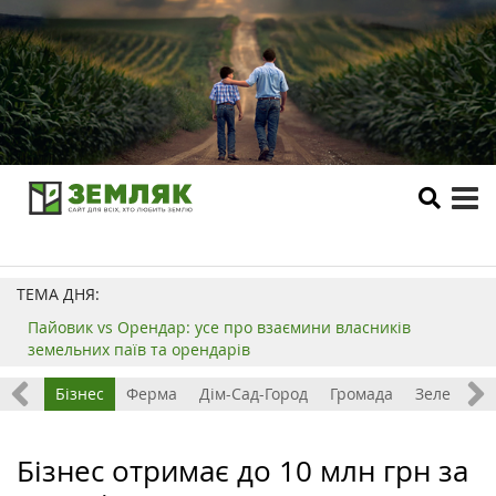
tog
me
ТЕМА ДНЯ:
Пайовик vs Орендар: усе про взаємини власників
земельних паїв та орендарів
емля
Бізнес
Ферма
Дім-Сад-Город
Громада
Зелений т
Бізнес отримає до 10 млн грн за