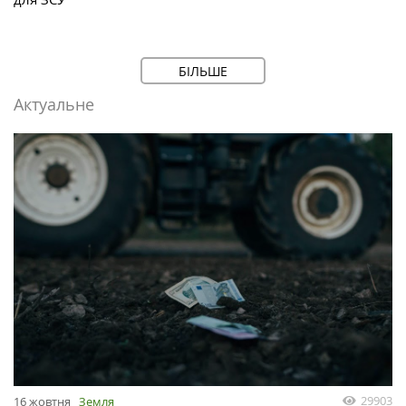
БІЛЬШЕ
Актуальне
29903
16 жовтня
Земля