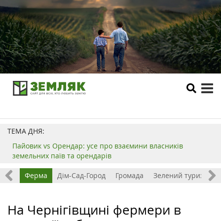
tog
me
ТЕМА ДНЯ:
Пайовик vs Орендар: усе про взаємини власників
земельних паїв та орендарів
ізнес
Ферма
Дім-Сад-Город
Громада
Зелений туризм
На Чернігівщині фермери в