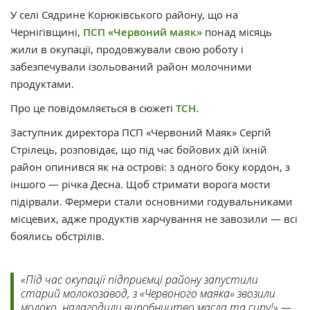
У селі Сядрине Корюківського району, що на
Чернігівщині,
ПСП «Червоний маяк»
понад місяць
жили в окупації, продовжували свою роботу і
забезпечували ізольований район молочними
продуктами.
Про це повідомляється в сюжеті
ТСН.
Заступник директора ПСП «Червоний Маяк» Сергій
Стрілець, розповідає, що під час бойових дій їхній
район опинився як на острові: з одного боку кордон, з
іншого — річка Десна. Щоб стримати ворога мости
підірвали. Фермери стали основними годувальниками
місцевих, адже продуктів харчування не завозили — всі
боялись обстрілів.
«Під час окупації підприємці району запустили
старий молокозавод, з «Червоного маяка» звозили
молоко, налагодили виробництво масла та сиру!» —