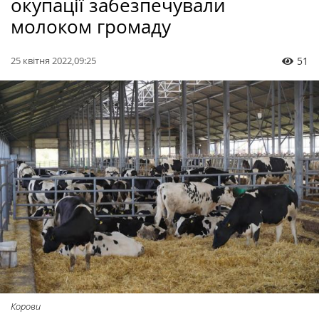
окупації забезпечували
молоком громаду
25 квітня 2022,09:25
51
Корови