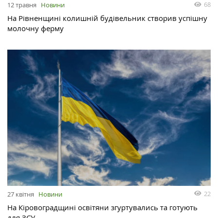
68
12 травня
Новини
На Рівненщині колишній будівельник створив успішну
молочну ферму
22
27 квітня
Новини
На Кіровоградщині освітяни згуртувались та готують
для ЗСУ