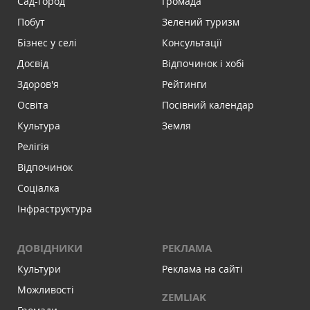
Сад-город
Громада
Побут
Зелений туризм
Бізнес у селі
Консультації
Досвід
Відпочинок і хобі
Здоров'я
Рейтинги
Освіта
Посівний календар
Культура
Земля
Релігія
Відпочинок
Соціалка
Інфраструктура
ДОВІДНИКИ
РЕКЛАМА
Культури
Реклама на сайті
Можливості
ZEMLIAK