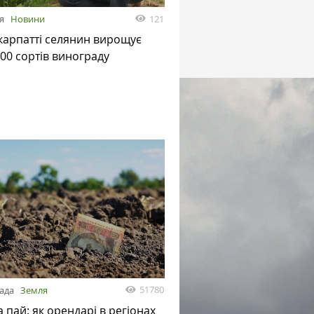
121
я
Новини
карпатті селянин вирощує
00 сортів винограду
51780
пада
Земля
а пай: як орендарі в регіонах