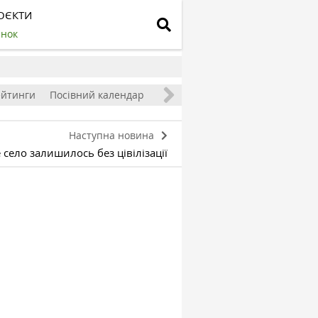
ОЄКТИ
инок
ейтинги
Посівний календар
Наступна новина
село залишилось без цівілізації