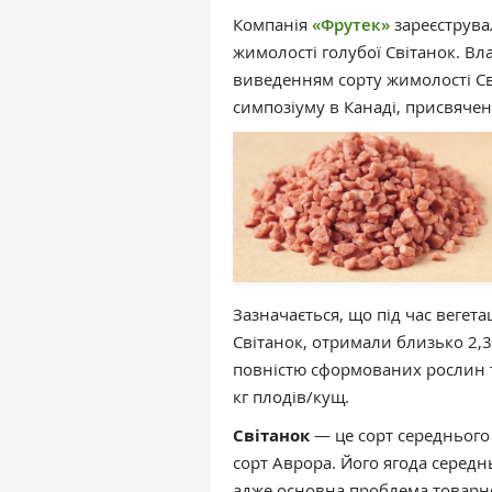
Компанія
«Фрутек»
зареєструвал
жимолості голубої Світанок. Вл
виведенням сорту жимолості Св
симпозіуму в Канаді, присвячен
Зазначається, що під час вегета
Світанок, отримали близько 2,3
повністю сформованих рослин 
кг плодів/кущ.
Світанок
— це сорт середнього
сорт Аврора. Його ягода середн
адже основна проблема товарн