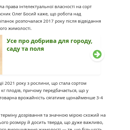
а права інтелектуальної власності на сорт
асник Олег Босий каже, що робота над
ітанок розпочалася 2017 року після відвідання
ого жимолості.
Усе про добрива для городу,
саду та поля
ції 2021 року з рослини, що стала сортом
 кг плодів, причому передбачається, що у
товарна врожайність сягатиме щонайменше 3-4
 терміну дозрівання та значною мірою схожий на
ього розміру й досить тверда, що дуже важливо,
ого вирощування жимолості — те, що більшість