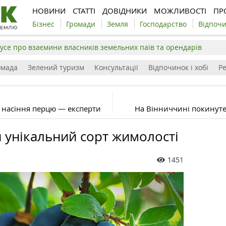
НОВИНИ
СТАТТІ
ДОВІДНИКИ
МОЖЛИВОСТІ
ПР
Бізнес
Громади
Земля
Господарство
Відпоч
усе про взаємини власників земельних паїв та орендарів
омада
Зелений туризм
Консультації
Відпочинок і хобі
Р
 насіння перцю — експерти
На Вінниччині покинуте 
и унікальний сорт жимолості
1451