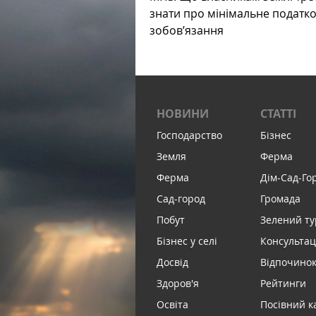
знати про мінімальне податк
зобов’язання
НОВИНИ
СТАТТІ
Господарство
Бізнес
Земля
Ферма
Ферма
Дім-Сад-Го
Сад-город
Громада
Побут
Зелений т
Бізнес у селі
Консультац
Досвід
Відпочинок 
Здоров'я
Рейтинги
Освіта
Посівний к