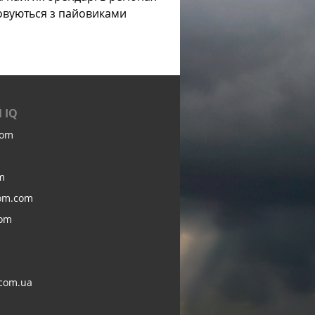
овуються з пайовиками
 IQ
com
m
om.com
com
com.ua