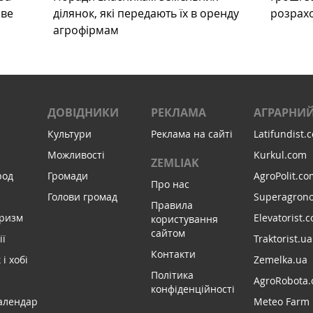
ове
ділянок, які передають їх в оренду
розрах
агрофірмам
ДОВІДНИКИ
РЕКЛАМА
АГРАРНИЙ
Культури
Реклама на сайті
Latifundist.
Можливості
Kurkul.com
ZEMLIAK
род
Громади
AgroPolit.co
Про нас
Голови громад
Superagron
Правила
уризм
Elevatorist.
користування
сайтом
ії
Traktorist.ua
Контакти
і хобі
Zemelka.ua
Політика
AgroRobota.
конфіденційності
алендар
Meteo Farm