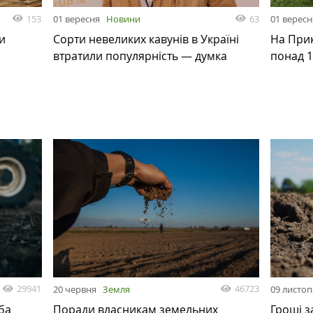
153
63
01 вересня
Новини
01 вересн
и
Сорти невеликих кавунів в Україні
На При
втратили популярність — думка
понад 1
29941
46723
20 червня
Земля
09 листо
ба
Поради власникам земельних
Гроші з