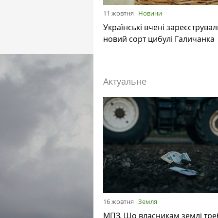
11 жовтня
Новини
Українські вчені зареєструвал
новий сорт цибулі Галичанка
Актуальне
16 жовтня
Земля
МПЗ. Що власникам землі тре