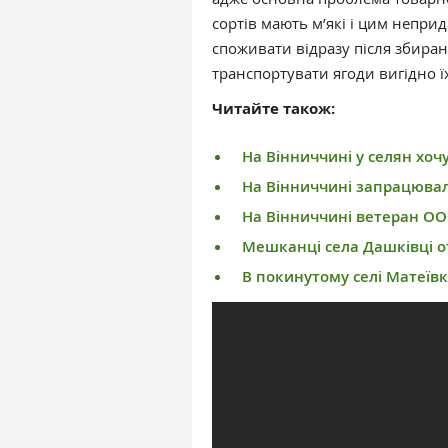
сортів мають м’які і цим неприд
споживати відразу після збиран
транспортувати ягоди вигідно ї
Читайте також:
На Вінниччині у селян хоч
На Вінниччині запрацюва
На Вінниччині ветеран ОО
Мешканці села Дашківці 
В покинутому селі Матеївк