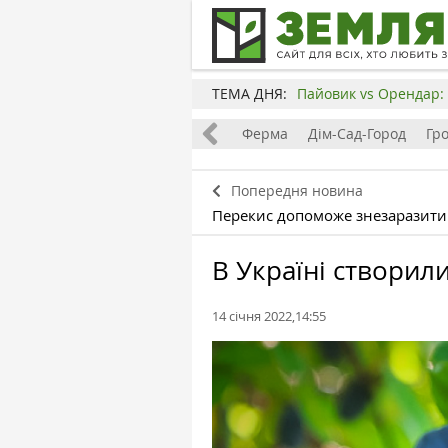
ТЕМА ДНЯ:
Пайовик vs Орендар: 
Все
Земля
Бізнес
Ферма
Дім-Сад-Город
Гр
Попередня новина
Перекис допоможе знезаразити
В Україні створил
14 січня 2022,14:55