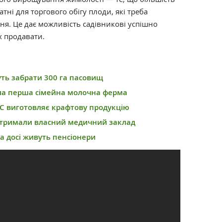
атні для торгового обігу плоди, які треба
ня. Це дає можливість садівникові успішно
х продавати.
уть забрати 300 га пасовищ
ла перша сімейна молочна ферма
С виготовляє крафтову продукцію
отримали власний медичний заклад
а досі живуть пенсіонери