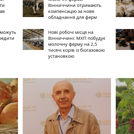
ти
Вінниччини отримають
рав
компенсацію за нове
обладнання для ферм
 можуть
Нові робочі місця на
кредити
Вінниччині: МХП побудує
молочну ферму на 2,5
тисячі корів із біогазовою
установкою