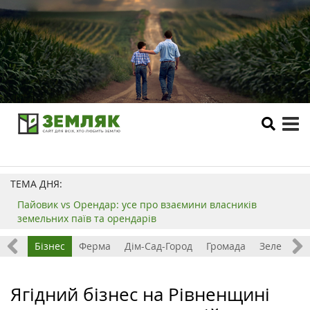
tog
me
ТЕМА ДНЯ:
Пайовик vs Орендар: усе про взаємини власників
земельних паїв та орендарів
емля
Бізнес
Ферма
Дім-Сад-Город
Громада
Зелений т
Ягідний бізнес на Рівненщині