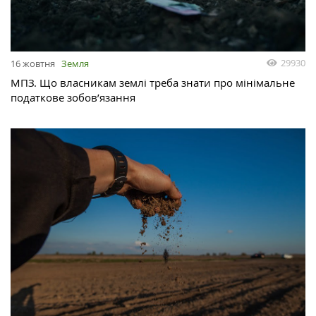
29930
16 жовтня
Земля
МПЗ. Що власникам землі треба знати про мінімальне
податкове зобов’язання