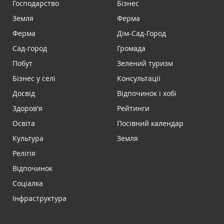
Господарство
Бізнес
Земля
Ферма
Ферма
Дім-Сад-Город
Сад-город
Громада
Побут
Зелений туризм
Бізнес у селі
Консультації
Досвід
Відпочинок і хобі
Здоров'я
Рейтинги
Освіта
Посівний календар
Культура
Земля
Релігія
Відпочинок
Соціалка
Інфраструктура