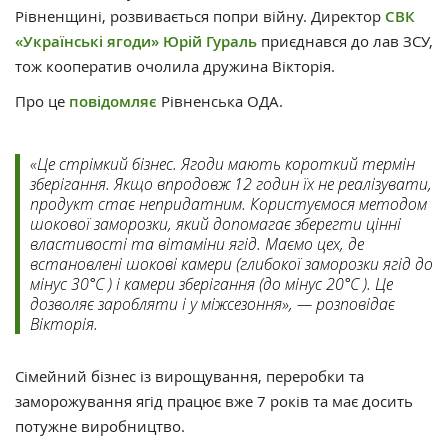
Рівненщині, розвивається попри війну. Директор
СВК
«Українські ягоди»
Юрій Гураль
приєднався до лав ЗСУ,
тож кооператив очолила дружина Вікторія.
Про це
повідомляє
Рівненська ОДА.
«Це стрімкий бізнес. Ягоди мають короткий термін
зберігання. Якщо впродовж 12 годин їх не реалізувати,
продукт стає непридатним. Користуємося методом
шокової заморозки, який допомагає зберегти цінні
властивості та вітаміни ягід. Маємо цех, де
встановлені шокові камери (глибокої заморозки ягід до
мінус 30°С ) і камери зберігання (до мінус 20°С ). Це
дозволяє заробляти і у міжсезоння», — розповідає
Вікторія.
Сімейний бізнес із вирощування, переробки та
заморожування ягід працює вже 7 років та має досить
потужне виробництво.