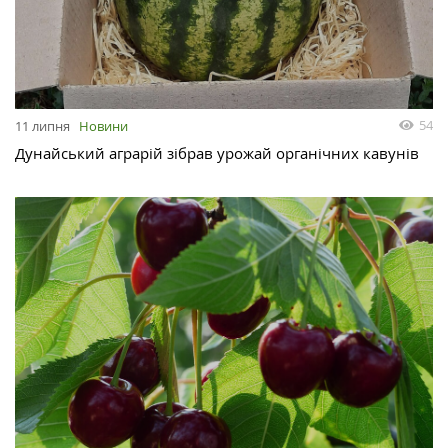
54
11 липня
Новини
Дунайський аграрій зібрав урожай органічних кавунів