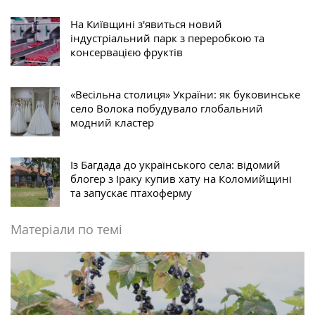
На Київщині з'явиться новий
індустріальний парк з переробкою та
консервацією фруктів
«Весільна столиця» України: як буковинське
село Волока побудувало глобальний
модний кластер
Із Багдада до українського села: відомий
блогер з Іраку купив хату на Коломийщині
та запускає птахоферму
Матеріали по темі