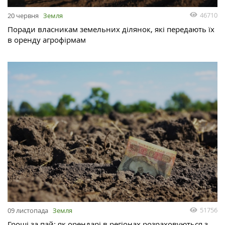
46710
20 червня
Земля
Поради власникам земельних ділянок, які передають їх
в оренду агрофірмам
51756
09 листопада
Земля
Гроші за пай: як орендарі в регіонах розраховуються з