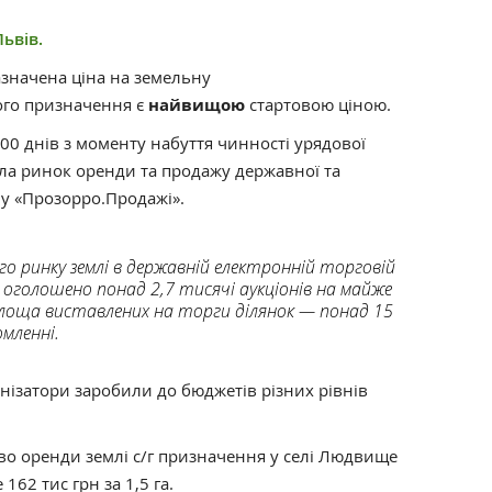
ьвів.
азначена ціна на земельну
ого призначення є
найвищою
стартовою ціною.
100 днів з моменту набуття чинності урядової
ила ринок оренди та продажу державної та
му «Прозорро.Продажі».
го ринку землі в державній електронній торговій
оголошено понад 2,7 тисячі аукціонів на майже
площа виставлених на торги ділянок — понад 15
омленні.
анізатори заробили до бюджетів різних рівнів
аво оренди землі с/г призначення у селі Людвище
162 тис грн за 1,5 га.