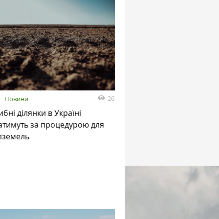
26
я
Новини
бні ділянки в Україні
атимуть за процедурою для
пземель