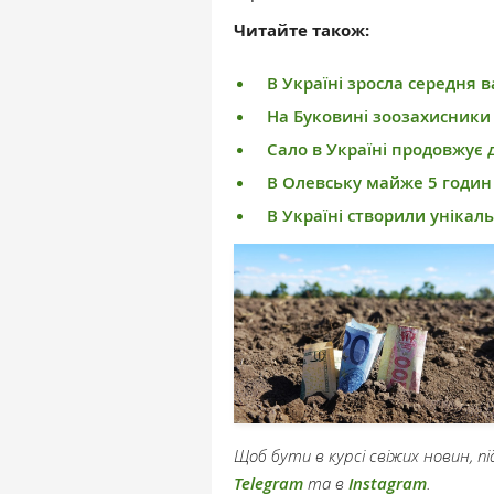
Читайте також:
В Україні зросла середня в
На Буковині зоозахисники
Сало в Україні продовжує
В Олевську майже 5 годин
В Україні створили унікал
Щоб бути в курсі свіжих новин, 
Telegram
та в
Instagram
.