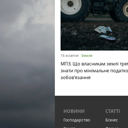
16 жовтня
Земля
МПЗ. Що власникам землі тре
знати про мінімальне податк
зобов’язання
НОВИНИ
СТАТТІ
Господарство
Бізнес