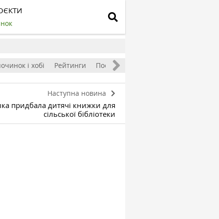
ОЄКТИ
инок
очинок і хобі
Рейтинги
Посівний календар
Наступна новина
інка придбала дитячі книжки для
сільської бібліотеки