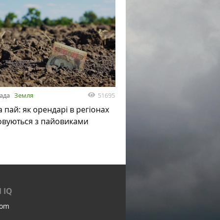
51695
пада
Земля
а пай: як орендарі в регіонах
овуються з пайовиками
 IQ
com