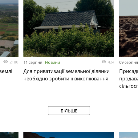
2186
424
11 серпня
Новини
09 серпн
 землі
Для приватизації земельної ділянки
Присади
необхідно зробити її викопіювання
продав
сільгос
БІЛЬШЕ