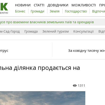
НОВИНИ
СТАТТІ
ДОВІДНИКИ
МОЖЛИВОСТІ
ПР
Бізнес
Громади
Земля
Господарство
Відпоч
усе про взаємини власників земельних паїв та орендарів
ім-Сад-Город
Громада
Зелений туризм
Консультації
Відп
етрус
За ковідну тисячу ж
ьна ділянка продається на
1311