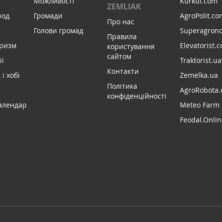
Можливості
Kurkul.com
ZEMLIAK
род
Громади
AgroPolit.co
Про нас
Голови громад
Superagron
Правила
уризм
Elevatorist.
користування
сайтом
ії
Traktorist.ua
Контакти
і хобі
Zemelka.ua
Політика
AgroRobota.
конфіденційності
алендар
Meteo Farm
Feodal.Onlin