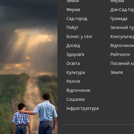
Земля
Ферма
Ферма
Дім-Сад-Го
Сад-город
Громада
Побут
Зелений т
Бізнес у селі
Консультац
Досвід
Відпочинок 
Здоров'я
Рейтинги
Освіта
Посівний к
Культура
Земля
Релігія
Відпочинок
Соціалка
Інфраструктура