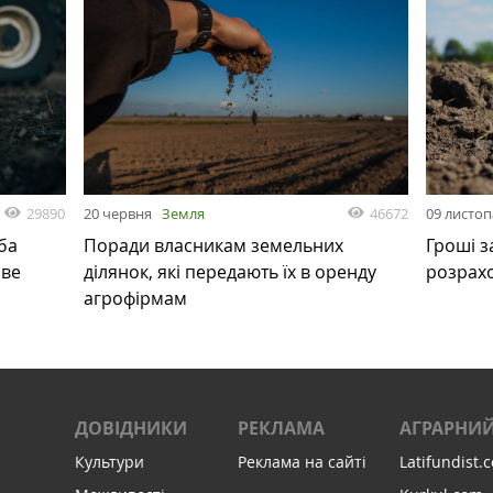
29890
46672
20 червня
Земля
09 листо
ба
Поради власникам земельних
Гроші з
ове
ділянок, які передають їх в оренду
розрах
агрофірмам
ДОВІДНИКИ
РЕКЛАМА
АГРАРНИЙ
Культури
Реклама на сайті
Latifundist.