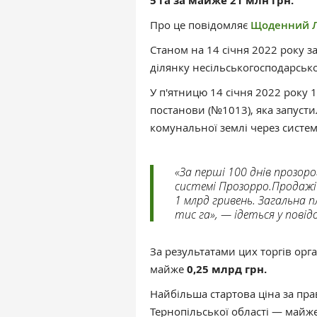
5 га за майже 21 млн грн.
Про це повідомляє
Щоденний Л
Станом на 14 січня 2022 року з
ділянку несільськогосподарськ
У п'ятницю 14 січня 2022 року 
постанови (№1013), яка запуст
комунальної землі через систе
«За перші 100 днів прозоро
системі Прозорро.Продажі 
1 млрд гривень. Загальна 
тис га», — ідеться у повід
За результатами цих торгів орг
майже
0,25 млрд грн.
Найбільша стартова ціна за пр
Тернопільської області — майже 