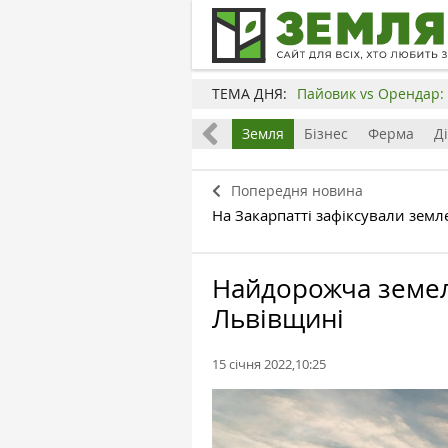
ТЕМА ДНЯ:
Пайовик vs Орендар: 
Все
Земля
Бізнес
Ферма
Д
Попередня новина
На Закарпатті зафіксували земл
Найдорожча земел
Львівщині
15 січня 2022,10:25