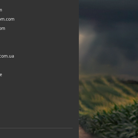
m
om.com
com
com.ua
e