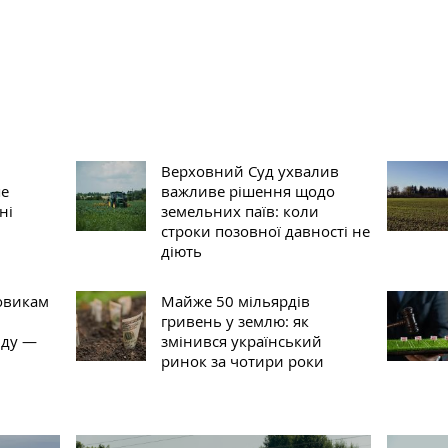
Верховний Суд ухвалив
ше
важливе рішення щодо
ні
земельних паїв: коли
строки позовної давності не
діють
овикам
Майже 50 мільярдів
гривень у землю: як
нду —
змінився український
ринок за чотири роки