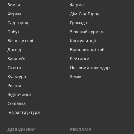
Земля
Ферма
Ферма
Дім-Сад-Город
Сад-город
Громада
Побут
Зелений туризм
Бізнес у селі
Консультації
Досвід
Відпочинок і хобі
Здоров'я
Рейтинги
Освіта
Посівний календар
Культура
Земля
Релігія
Відпочинок
Соціалка
Інфраструктура
ДОВІДНИКИ
РЕКЛАМА