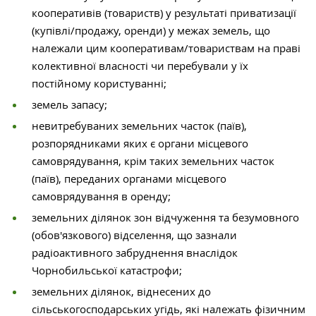
кооперативів (товариств) у результаті приватизації
(купівлі/продажу, оренди) у межах земель, що
належали цим кооперативам/товариствам на праві
колективної власності чи перебували у їх
постійному користуванні;
земель запасу;
невитребуваних земельних часток (паїв),
розпорядниками яких є органи місцевого
самоврядування, крім таких земельних часток
(паїв), переданих органами місцевого
самоврядування в оренду;
земельних ділянок зон відчуження та безумовного
(обов'язкового) відселення, що зазнали
радіоактивного забруднення внаслідок
Чорнобильської катастрофи;
земельних ділянок, віднесених до
сільськогосподарських угідь, які належать фізичним