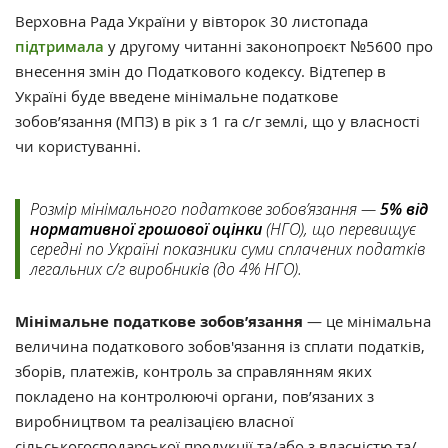
Верховна Рада України у вівторок 30 листопада
підтримала
у другому читанні законопроєкт №5600 про
внесення змін до Податкового кодексу. Відтепер в
Україні буде введене мінімальне податкове
зобов’язання (МПЗ) в рік з 1 га с/г землі, що у власності
чи користуванні.
Розмір мінімального податкове зобов’язання —
5% від
нормативної грошової оцінки
(НГО), що перевищує
середні по Україні показники суми сплачених податків
легальних с/г виробників (до 4% НГО).
Мінімальне податкове зобов’язання
— це мінімальна
величина податкового зобов'язання із сплати податків,
зборів, платежів, контроль за справлянням яких
покладено на контролюючі органи, пов’язаних з
виробництвом та реалізацією власної
сільськогосподарської продукції та/або з власністю та/