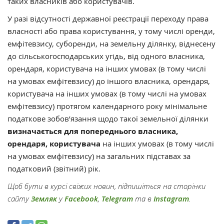
таких власників або користувачів.
У разі відсутності державної реєстрації переходу права
власності або права користування, у тому числі оренди,
емфітевзису, суборенди, на земельну ділянку, віднесену
до сільськогосподарських угідь, від одного власника,
орендаря, користувача на інших умовах (в тому числі
на умовах емфітевзису) до іншого власника, орендаря,
користувача на інших умовах (в тому числі на умовах
емфітевзису) протягом календарного року мінімальне
податкове зобов’язання щодо такої земельної ділянки
визначається для попереднього власника,
орендаря, користувача
на інших умовах (в тому числі
на умовах емфітевзису) на загальних підставах за
податковий (звітний) рік.
Щоб бути в курсі свіжих новин, підпишіться на сторінки
сайту
Земляк
у
Facebook
,
Telegram
та в
Instagram
.