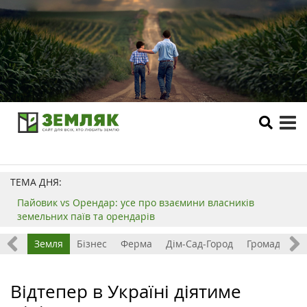
tog
me
ТЕМА ДНЯ:
Пайовик vs Орендар: усе про взаємини власників
земельних паїв та орендарів
Все
Земля
Бізнес
Ферма
Дім-Сад-Город
Громада
З
Відтепер в Україні діятиме