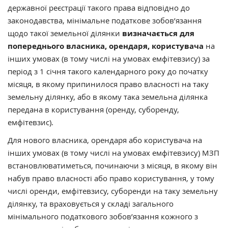
державної реєстрації такого права відповідно до
законодавства, мінімальне податкове зобов’язання
щодо такої земельної ділянки
визначається для
попереднього власника, орендаря, користувача
на
інших умовах (в тому числі на умовах емфітевзису) за
період з 1 січня такого календарного року до початку
місяця, в якому припинилося право власності на таку
земельну ділянку, або в якому така земельна ділянка
передана в користування (оренду, суборенду,
емфітевзис).
Для нового власника, орендаря або користувача на
інших умовах (в тому числі на умовах емфітевзису) МЗП
встановлюватиметься, починаючи з місяця, в якому він
набув право власності або право користування, у тому
числі оренди, емфітевзису, суборенди на таку земельну
ділянку, та враховується у складі загального
мінімального податкового зобов’язання кожного з