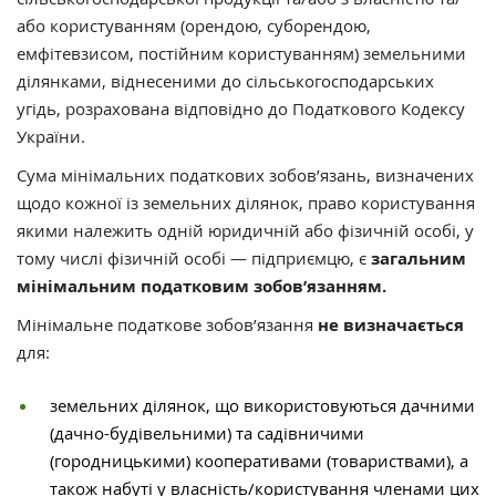
або користуванням (орендою, суборендою,
емфітевзисом, постійним користуванням) земельними
ділянками, віднесеними до сільськогосподарських
угідь, розрахована відповідно до Податкового Кодексу
України.
Сума мінімальних податкових зобов’язань, визначених
щодо кожної із земельних ділянок, право користування
якими належить одній юридичній або фізичній особі, у
тому числі фізичній особі — підприємцю, є
загальним
мінімальним податковим зобов’язанням.
Мінімальне податкове зобов’язання
не визначається
для:
земельних ділянок, що використовуються дачними
(дачно-будівельними) та садівничими
(городницькими) кооперативами (товариствами), а
також набуті у власність/користування членами цих