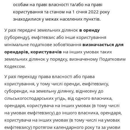
особам на праві власності та/або на праві
користування та станом на 1 січня 2022 року
знаходилися у межах населених пунктів.
У разі передачі земельних ділянок
в оренду
(суборенду), емфітевзис або інше користування
мінімальне податкове зобов’язання
визначається для
орендарів, користувачів
на інших умовах таких
земельних ділянок у порядку, визначеному Податковим
Кодексом.
У разі переходу права власності або права
користування, у тому числі оренди, емфітевзису,
суборенди, на земельну ділянку, віднесену до
сільськогосподарських угідь, від одного власника,
орендаря, користувача на інших умовах (в тому числі
на умовах емфітевзису) до іншого власника, орендаря,
користувача на інших умовах (в тому числі на умовах
емфітевзису) протягом календарного року та за умови