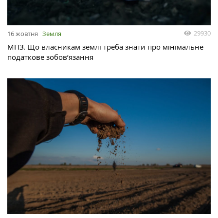
29930
16 жовтня
Земля
МПЗ. Що власникам землі треба знати про мінімальне
податкове зобов’язання