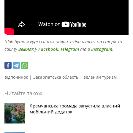
Щоб бути в курсі свіжих новин, підпишіться на сторінки
сайту
Земляк
у
Facebook
,
Telegram
та в
Instagram
.
|
|
відпочинок
Закарпатська область
зелений туризм
Читайте також
Яремчанська громада запустила власний
мобільний додаток