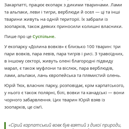
Закарпатті, працює екопарк з дикими тваринами. Лами
та альпаки, леви і тигри, верблюди й осел — ці та інші
тварини живуть на одній території. Їх забрали із
зоопарків, також деяких приносили колишні власники.
Пише про це
Суспільне.
У екопарку «Долина вовків» є близько 100 тварин: три
пари вовків, пара левів, пара тигрів і рисі. З травоїдних,
в іншому секторі, живуть олені благородні підвиду
марал, є також муфлони та віслюк, пара верблюдів,
лами, альпаки, лань європейська та плямистий олень.
Юрій Тюх, власник парку, розповідає, крім карпатського,
у нього є також полярні, білі, вовки та канадські — вони
чорного забарвлення. Цих тварин Юрій взяв із
зоопарків, це сім’ї.
«Сірий карпатський вовк був взятий з дикої природи,