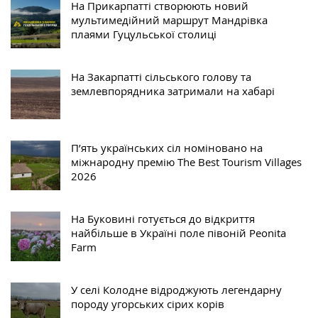
На Прикарпатті створюють новий
мультимедійний маршрут Мандрівка
плаями Гуцульської столиці
На Закарпатті сільського голову та
землевпорядника затримали на хабарі
П’ять українських сіл номіновано на
міжнародну премію The Best Tourism Villages
2026
На Буковині готується до відкриття
найбільше в Україні поле півоній Peonita
Farm
У селі Колодне відроджують легендарну
породу угорських сірих корів