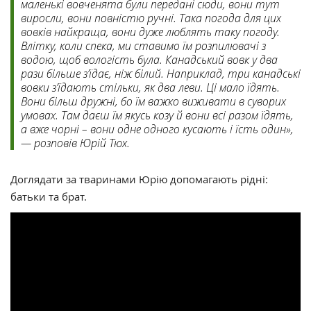
маленькі вовченята були передані сюди, вони тут
виросли, вони повністю ручні. Така погода для цих
вовків найкраща, вони дуже люблять таку погоду.
Влітку, коли спека, ми ставимо їм розпилювачі з
водою, щоб вологість була. Канадський вовк у два
рази більше з’їдає, ніж білий. Наприклад, три канадські
вовки з’їдають стільки, як два леви. Ці мало їдять.
Вони більш дружні, бо їм важко виживати в суворих
умовах. Там даєш їм якусь козу й вони всі разом їдять,
а вже чорні – вони одне одного кусають і їсть один»,
— розповів Юрій Тюх.
Доглядати за тваринами Юрію допомагають рідні:
батьки та брат.