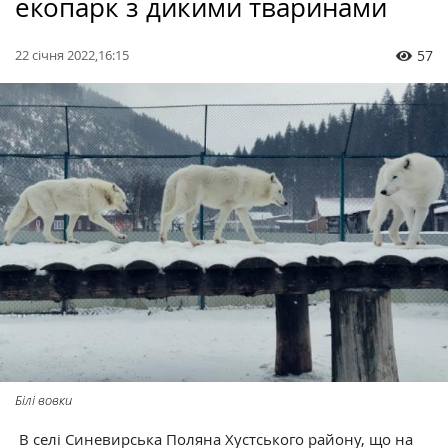
екопарк з дикими тваринами
22 січня 2022,16:15
57
Білі вовки
В селі Синевирська Поляна Хустського району, що на