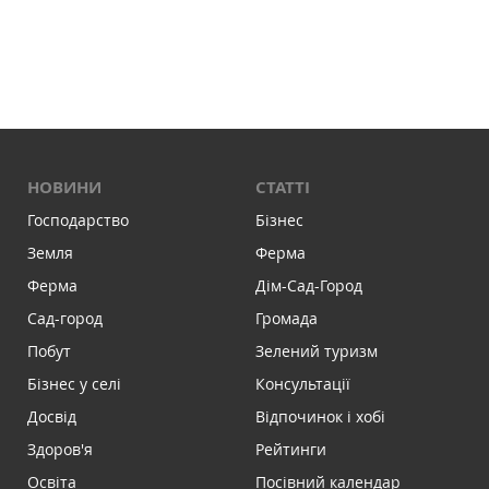
НОВИНИ
СТАТТІ
Господарство
Бізнес
Земля
Ферма
Ферма
Дім-Сад-Город
Сад-город
Громада
Побут
Зелений туризм
Бізнес у селі
Консультації
Досвід
Відпочинок і хобі
Здоров'я
Рейтинги
Освіта
Посівний календар