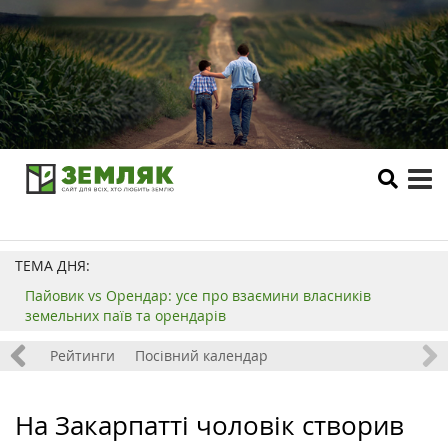
tog
me
ТЕМА ДНЯ:
Пайовик vs Орендар: усе про взаємини власників
земельних паїв та орендарів
 хобі
Рейтинги
Посівний календар
На Закарпатті чоловік створив