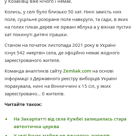
у Козаківці вже нічого і немає.
Колись, у селі було близько 50 хат. Нині замість них
поле, суцільне розоране поле навкруги, та сади, в яких
на голих гілках дерев не зірвані яблука а у вікнах пустих
хат покинуті дитячі іграшки.
Станом на початок листопада 2021 року в Україні
існує 542 «мертві» села, де офіційно немає жодного
зареєстрованого жителя.
Команда аналітиків сайту
Zemliak.com
на основі
інформації з Державного реєстру виборців Україні
порахувала, нині на Вінниччині є 15 сіл, у яких
зареєстровано… 0 жителів.
Читайте також:
На Закарпатті від села Кужбеї залишилась стара
автентична церква
У селі Бучак майже не лишилось жителів