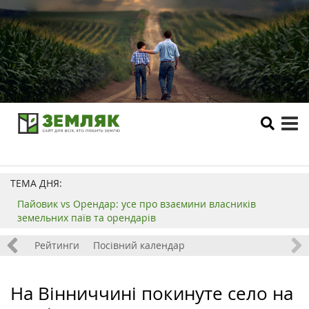
tog
me
ТЕМА ДНЯ:
Пайовик vs Орендар: усе про взаємини власників
земельних паїв та орендарів
 хобі
Рейтинги
Посівний календар
На Вінниччині покинуте село на