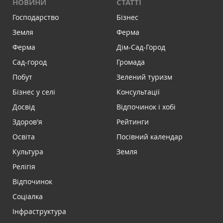
НОВИНИ
СТАТТІ
Господарство
Бізнес
Земля
Ферма
Ферма
Дім-Сад-Город
Сад-город
Громада
Побут
Зелений туризм
Бізнес у селі
Консультації
Досвід
Відпочинок і хобі
Здоров'я
Рейтинги
Освіта
Посівний календар
Культура
Земля
Релігія
Відпочинок
Соціалка
Інфраструктура