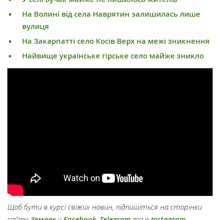
На Волині від села Наврятин залишилась лише
вулиця
На Закарпатті село Косів Верх на межі зникнення
Найвище українське гірське село майже зникло
Щоб бути в курсі свіжих новин, підпишіться на сторінки
сайту
Земляк
у
Facebook
,
Telegram
та в
Instagram
.