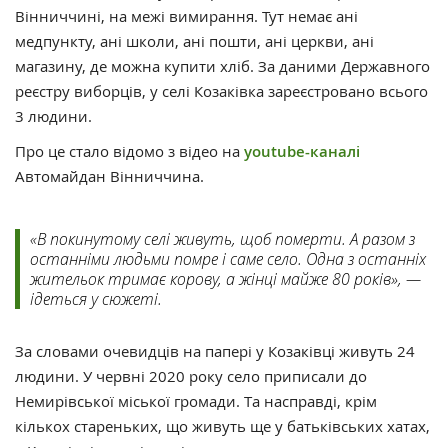
Вінниччині, на межі вимирання. Тут немає ані
медпункту, ані школи, ані пошти, ані церкви, ані
магазину, де можна купити хліб. За даними Державного
реєстру виборців, у селі Козаківка зареєстровано всього
3 людини.
Про це стало відомо з відео на
youtube-каналі
Автомайдан Вінниччина.
«В покинутому селі живуть, щоб померти. А разом з
останніми людьми помре і саме село. Одна з останніх
жительок тримає корову, а жінці майже 80 років», —
ідеться у сюжеті.
За словами очевидців на папері у Козаківці живуть 24
людини. У червні 2020 року село приписали до
Немирівської міської громади. Та насправді, крім
кількох стареньких, що живуть ще у батьківських хатах,