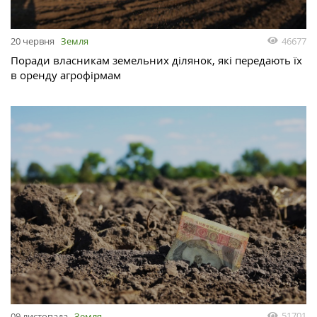
46677
20 червня
Земля
Поради власникам земельних ділянок, які передають їх
в оренду агрофірмам
51701
09 листопада
Земля