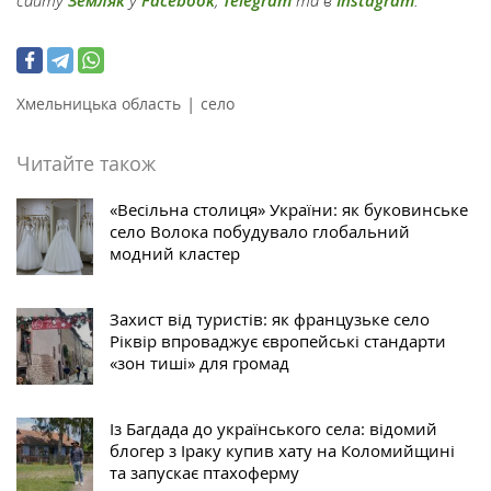
сайту
Земляк
у
Facebook
,
Telegram
та в
Instagram
.
|
Хмельницька область
село
Читайте також
«Весільна столиця» України: як буковинське
село Волока побудувало глобальний
модний кластер
Захист від туристів: як французьке село
Ріквір впроваджує європейські стандарти
«зон тиші» для громад
Із Багдада до українського села: відомий
блогер з Іраку купив хату на Коломийщині
та запускає птахоферму