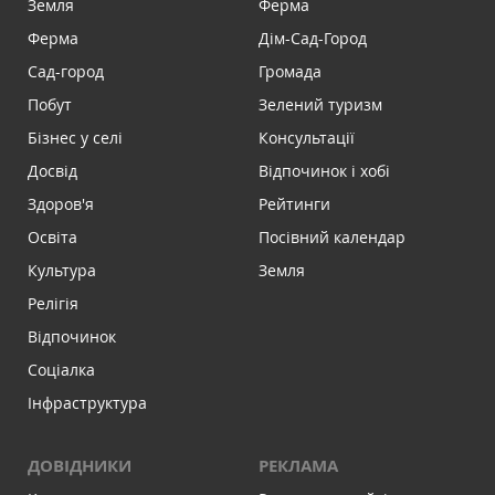
Земля
Ферма
Ферма
Дім-Сад-Город
Сад-город
Громада
Побут
Зелений туризм
Бізнес у селі
Консультації
Досвід
Відпочинок і хобі
Здоров'я
Рейтинги
Освіта
Посівний календар
Культура
Земля
Релігія
Відпочинок
Соціалка
Інфраструктура
ДОВІДНИКИ
РЕКЛАМА