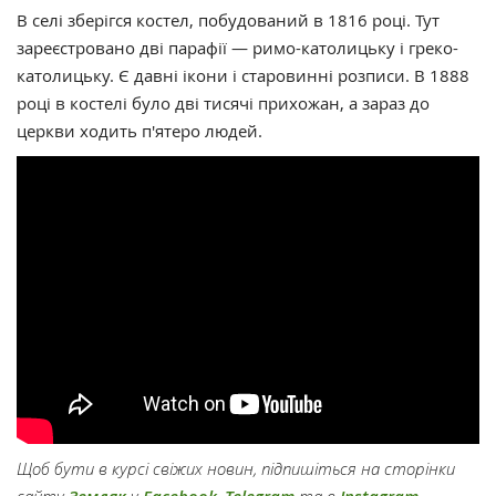
В селі зберігся костел, побудований в 1816 році. Тут
зареєстровано дві парафії — римо-католицьку і греко-
католицьку. Є давні ікони і старовинні розписи. В 1888
році в костелі було дві тисячі прихожан, а зараз до
церкви ходить п'ятеро людей.
Щоб бути в курсі свіжих новин, підпишіться на сторінки