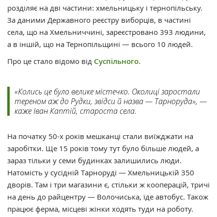
розділяє на дві частини: хмельницьку і тернопільську.
За даними Державного реєстру виборців, в частині
села, що на Хмельниччині, зареєстровано 393 людини,
а в іншій, що на Тернопільщині — всього 10 людей.
Про це стало відомо від
Суспільного.
«Колись це було велике містечко. Околиці заростали
тереном аж до Рудки, звідси й назва — Тарноруда», —
каже Іван Каптій, староста села.
На початку 50-х років мешканці стали виїжджати на
заробітки. Ще 15 років тому тут було більше людей, а
зараз тільки у семи будинках залишились люди.
Натомість у сусідній Тарноруді — Хмельницькій 350
дворів. Там і три магазини є, стільки ж кооперацій, тричі
на день до райцентру — Волочиська, їде автобус. Також
працює ферма, місцеві жінки ходять туди на роботу.