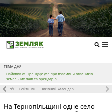
tog
me
ТЕМА ДНЯ:
Пайовик vs Орендар: усе про взаємини власників
земельних паїв та орендарів
ок і хобі
Рейтинги
Посівний календар
На Тернопільщині одне село