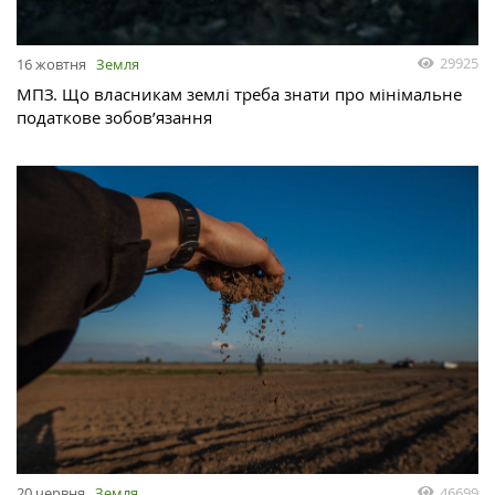
29925
16 жовтня
Земля
МПЗ. Що власникам землі треба знати про мінімальне
податкове зобов’язання
46699
20 червня
Земля