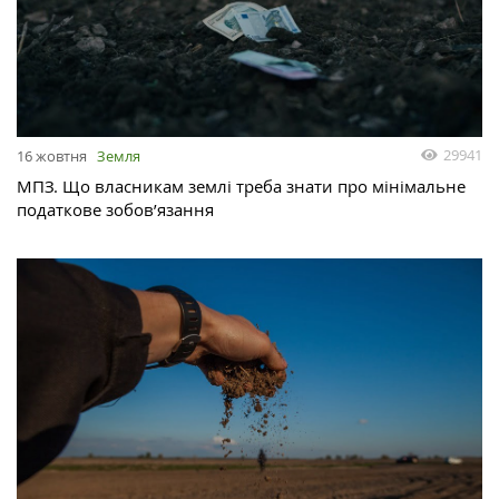
29941
16 жовтня
Земля
МПЗ. Що власникам землі треба знати про мінімальне
податкове зобов’язання