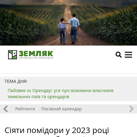
tog
me
ТЕМА ДНЯ:
Пайовик vs Орендар: усе про взаємини власників
земельних паїв та орендарів
 хобі
Рейтинги
Посівний календар
Сіяти помідори у 2023 році