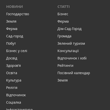
НОВИНИ
СТАТТІ
Господарство
Бізнес
Земля
Ферма
Ферма
Дім-Сад-Город
Сад-город
Громада
Побут
Зелений туризм
Бізнес у селі
Консультації
Досвід
Відпочинок і хобі
Здоров'я
Рейтинги
Освіта
Посівний календар
Культура
Земля
Релігія
Відпочинок
Соціалка
Інфраструктура