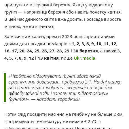
приступати в середині березня. Якщо у відкритому
ґрунті — наприкінці березня або навіть початку квітня.
В цей час денного світла вже досить, і розсада виросте
міцною, не витягнеться.
За місячним календарем в 2023 році сприятливими
днями для посадки помідорів є
1, 2, 3, 6, 9, 10, 11, 12,
16, 17, 20, 24, 25, 26, 27, 28, 29 і 30 березня
, а також
3,
4, 5, 7, 8, 9, 12 і 13 квітня
, пише
Ukr.media.
«Необхідно підготувати ґрунт, збагачений
органічними добривами, приблизно 2:1. На дні ящика
або стаканчиків зробити спеціальні отвори для
відводу зайвої води і заповнити підготованим
ґрунтом», — нагадали городники.
Потім слід посадити насіння на глибину не більше 2 см.
Підтримувати температуру не нижче + 25°С і
забезпечити достатнім поливом. Через тиждень за