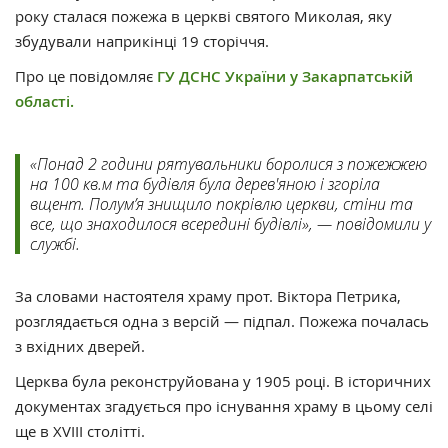
року сталася пожежа в церкві святого Миколая, яку
збудували наприкінці 19 сторіччя.
Про це повідомляє
ГУ ДСНС України у Закарпатській
області.
«Понад 2 години рятувальники боролися з пожежжею
на 100 кв.м та будівля була дерев'яною і згоріла
вщент. Полум’я знищило покрівлю церкви, стіни та
все, що знаходилося всередині будівлі», — повідомили у
службі.
За словами настоятеля храму прот. Віктора Петрика,
розглядається одна з версій — підпал. Пожежа почалась
з вхідних дверей.
Церква була реконструйована у 1905 році. В історичних
документах згадується про існування храму в цьому селі
ще в XVIII столітті.