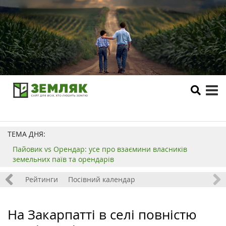
tog
me
ТЕМА ДНЯ:
Пайовик vs Орендар: усе про взаємини власників
земельних паїв та орендарів
 хобі
Рейтинги
Посівний календар
На Закарпатті в селі повністю