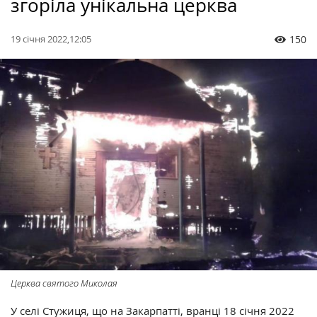
згоріла унікальна церква
19 січня 2022,12:05
150
Церква святого Миколая
У селі Стужиця, що на Закарпатті, вранці 18 січня 2022