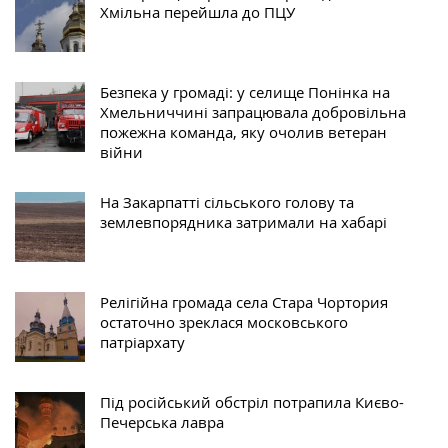
Хмільна перейшла до ПЦУ
Безпека у громаді: у селище Понінка на
Хмельниччині запрацювала добровільна
пожежна команда, яку очолив ветеран
війни
На Закарпатті сільського голову та
землевпорядника затримали на хабарі
Релігійна громада села Стара Чортория
остаточно зреклася московського
патріархату
Під російський обстріл потрапила Києво-
Печерська лавра