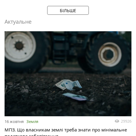
БІЛЬШЕ
Актуальне
29926
16 жовтня
Земля
МПЗ. Що власникам землі треба знати про мінімальне
податкове зобов’язання