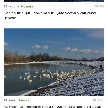
405
18 лютого
Новини
На Чернігівщині пожежа знищила частину сільської
церкви
1853
14 січня
Новини
На Буковині зоозахисники намагаються врятувати 200