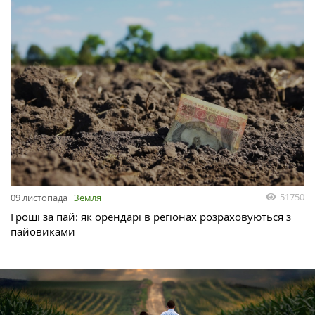
51750
09 листопада
Земля
Гроші за пай: як орендарі в регіонах розраховуються з
пайовиками