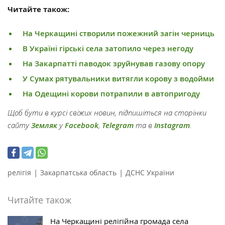
Читайте також:
На Черкащині створили пожежний загін черниць
В Україні гірські села затопило через негоду
На Закарпатті паводок зруйнував газову опору
У Сумах рятувальники витягли корову з водойми
На Одещині корови потрапили в автопригоду
Щоб бути в курсі свіжих новин, підпишіться на сторінки
сайту
Земляк
у
Facebook
,
Telegram
та в
Instagram
.
|
|
релігія
Закарпатська область
ДСНС України
Читайте також
На Черкащині релігійна громада села