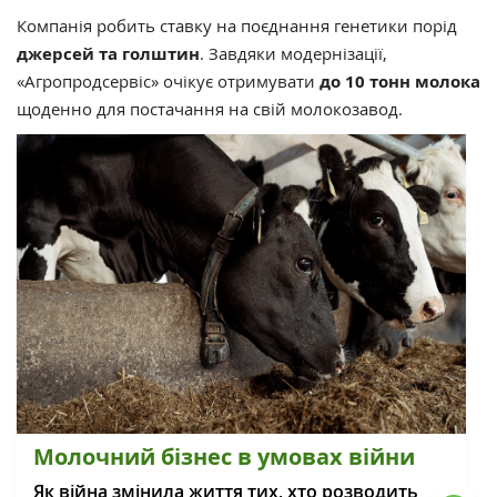
Компанія робить ставку на поєднання генетики порід
джерсей та голштин
. Завдяки модернізації,
«Агропродсервіс» очікує отримувати
до 10 тонн молока
щоденно для постачання на свій молокозавод.
Молочний бізнес в умовах війни
Як війна змінила життя тих, хто розводить