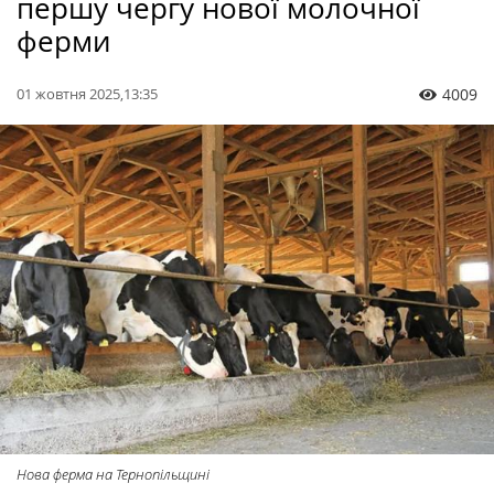
першу чергу нової молочної
ферми
01 жовтня 2025,13:35
4009
Нова ферма на Тернопільщині