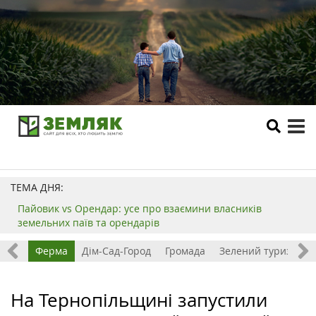
tog
me
ТЕМА ДНЯ:
Пайовик vs Орендар: усе про взаємини власників
земельних паїв та орендарів
ізнес
Ферма
Дім-Сад-Город
Громада
Зелений туризм
На Тернопільщині запустили