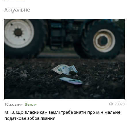
Актуальне
29929
16 жовтня
Земля
МПЗ. Що власникам землі треба знати про мінімальне
податкове зобов’язання