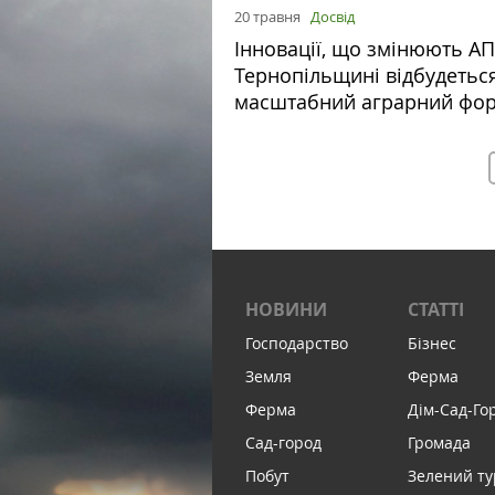
20 травня
Досвід
Інновації, що змінюють АП
Тернопільщині відбудетьс
масштабний аграрний фо
НОВИНИ
СТАТТІ
Господарство
Бізнес
Земля
Ферма
Ферма
Дім-Сад-Го
Сад-город
Громада
Побут
Зелений т