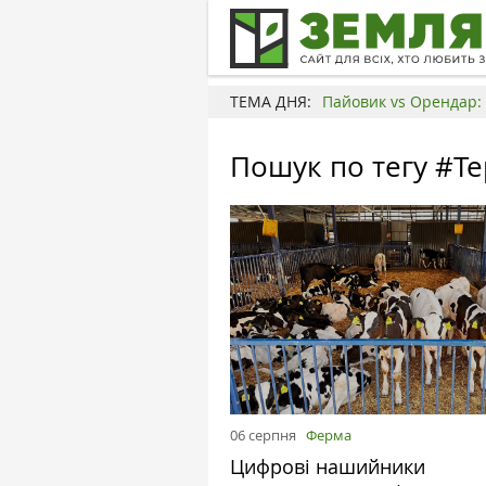
ТЕМА ДНЯ:
Пайовик vs Орендар: 
Пошук по тегу #Те
06 серпня
Ферма
Цифрові нашийники