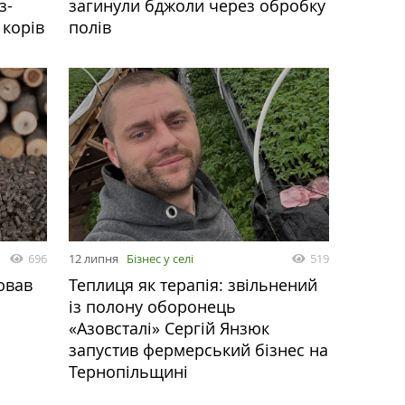
з-
загинули бджоли через обробку
 корів
полів
696
12 липня
Бізнес у селі
519
ював
Теплиця як терапія: звільнений
із полону оборонець
«Азовсталі» Сергій Янзюк
запустив фермерський бізнес на
Тернопільщині