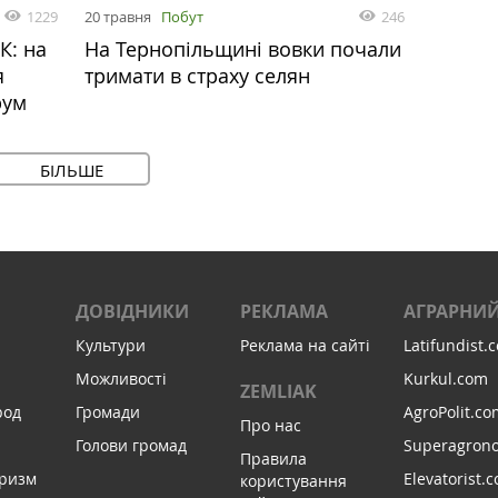
1229
20 травня
Побут
246
К: на
На Тернопільщині вовки почали
я
тримати в страху селян
рум
БІЛЬШЕ
ДОВІДНИКИ
РЕКЛАМА
АГРАРНИЙ
Культури
Реклама на сайті
Latifundist.
Можливості
Kurkul.com
ZEMLIAK
род
Громади
AgroPolit.co
Про нас
Голови громад
Superagron
Правила
уризм
Elevatorist.
користування