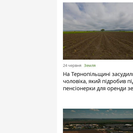
24 червня
Земля
На Тернопільщині засудил
чоловіка, який підробив п
пенсіонерки для оренди з