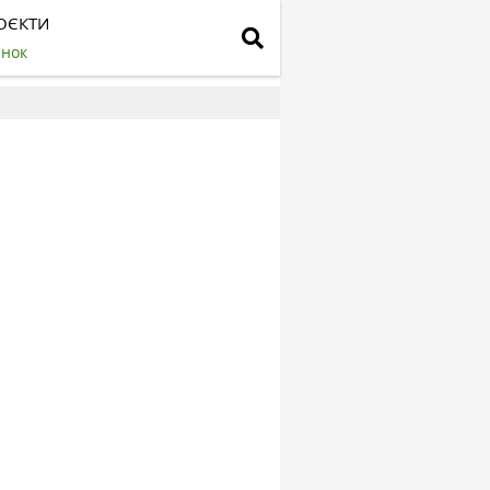
ОЄКТИ
инок