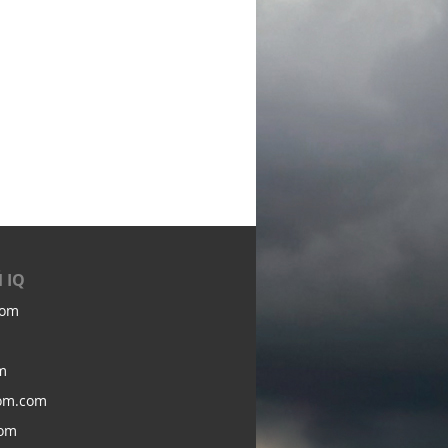
 IQ
com
m
om.com
com