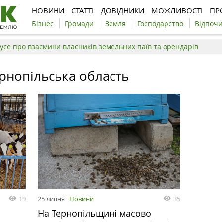
НОВИНИ
СТАТТІ
ДОВІДНИКИ
МОЖЛИВОСТІ
ПР
Бізнес
Громади
Земля
Господарство
Відпоч
усе про взаємини власників земельних паїв та орендарів
рнопільська область
19
25 липня
Новини
35
На Тернопільщині масово