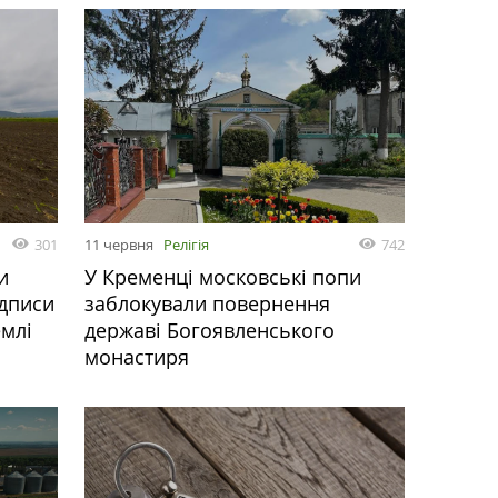
301
11 червня
Релігія
742
и
У Кременці московські попи
ідписи
заблокували повернення
емлі
державі Богоявленського
монастиря