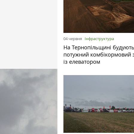
04 червня
Інфраструктура
На Тернопільщині будуют
потужний комбікормовий 
із елеватором