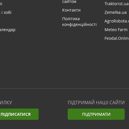
сайтом
ії
Traktorist.ua
Контакти
і хобі
Zemelka.ua
Політика
AgroRobota.
конфіденційності
алендар
Meteo Farm
Feodal.Onlin
СИЛКУ
ПІДТРИМАЙ НАШІ САЙТИ
ПІДТРИМАТИ
ПІДПИСАТИСЯ