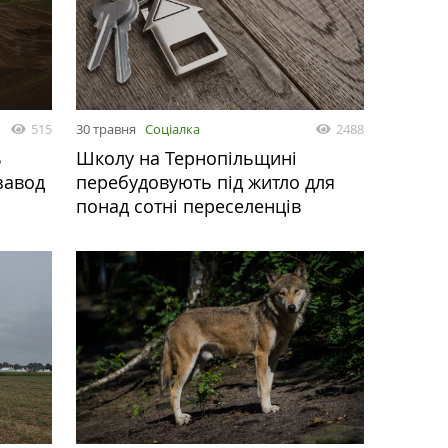
515
30 травня
Соціалка
2488
ь
Школу на Тернопільщині
завод
перебудовують під житло для
понад сотні переселенців